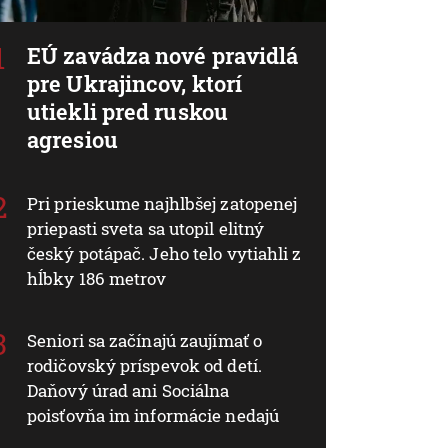
EÚ zavádza nové pravidlá
pre Ukrajincov, ktorí
utiekli pred ruskou
agresiou
Pri prieskume najhlbšej zatopenej
priepasti sveta sa utopil elitný
český potápač. Jeho telo vytiahli z
hĺbky 186 metrov
Seniori sa začínajú zaujímať o
rodičovský príspevok od detí.
Daňový úrad ani Sociálna
poisťovňa im informácie nedajú