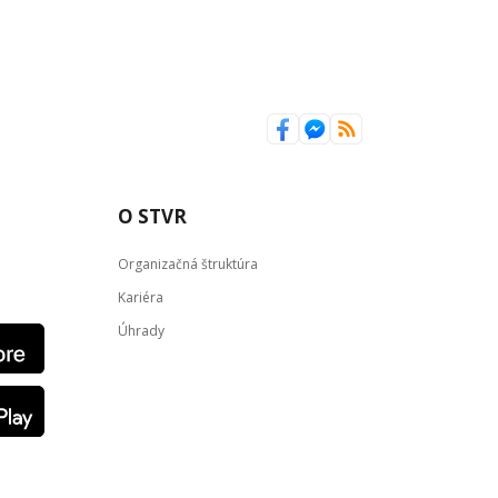
O STVR
Organizačná štruktúra
Kariéra
Úhrady