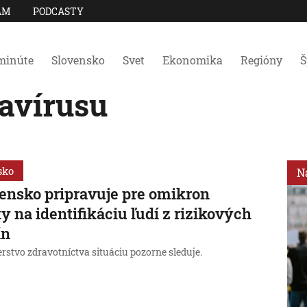
AM
PODCASTY
minúte
Slovensko
Svet
Ekonomika
Regióny
Š
avírusu
sko
N
ensko pripravuje pre omikron
y na identifikáciu ľudí z rizikových
ín
rstvo zdravotníctva situáciu pozorne sleduje.