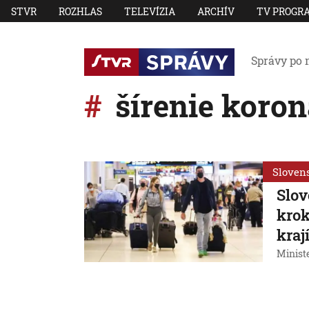
STVR
ROZHLAS
TELEVÍZIA
ARCHÍV
TV PROGR
Správy po 
šírenie koron
Sloven
Slov
krok
kraj
Ministe