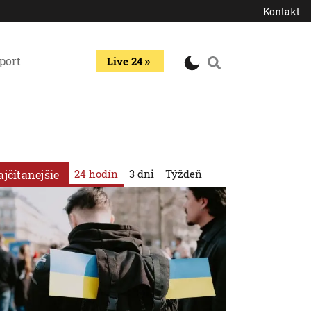
Kontakt
port
Live 24
24 hodín
3 dni
Týždeň
ajčítanejšie