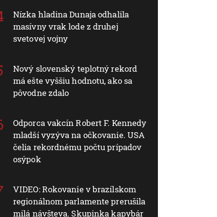
Nízka hladina Dunaja odhalila
masívny vrak lode z druhej
svetovej vojny
Nový slovenský teplotný rekord
má ešte vyššiu hodnotu, ako sa
pôvodne zdalo
Odporca vakcín Robert F. Kennedy
mladší vyzýva na očkovanie. USA
čelia rekordnému počtu prípadov
osýpok
VIDEO: Rokovanie v brazílskom
regionálnom parlamente prerušila
milá návšteva. Skupinka kapybár