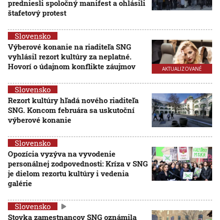
predniesli spoločný manifest a ohlásili
štafetový protest
Slovensko
Výberové konanie na riaditeľa SNG
vyhlásil rezort kultúry za neplatné.
Hovorí o údajnom konflikte záujmov
AKTUALIZOVANÉ
Slovensko
Rezort kultúry hľadá nového riaditeľa
SNG. Koncom februára sa uskutoční
výberové konanie
Slovensko
Opozícia vyzýva na vyvodenie
personálnej zodpovednosti: Kríza v SNG
je dielom rezortu kultúry i vedenia
galérie
Slovensko
Stovka zamestnancov SNG oznámila