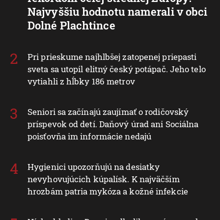
Najvyššiu hodnotu namerali v obci
Dolné Plachtince
Pri prieskume najhlbšej zatopenej priepasti
sveta sa utopil elitný český potápač. Jeho telo
vytiahli z hĺbky 186 metrov
Seniori sa začínajú zaujímať o rodičovský
príspevok od detí. Daňový úrad ani Sociálna
poisťovňa im informácie nedajú
Hygienici upozorňujú na desiatky
nevyhovujúcich kúpalísk. K najväčším
hrozbám patria mykóza a kožné infekcie