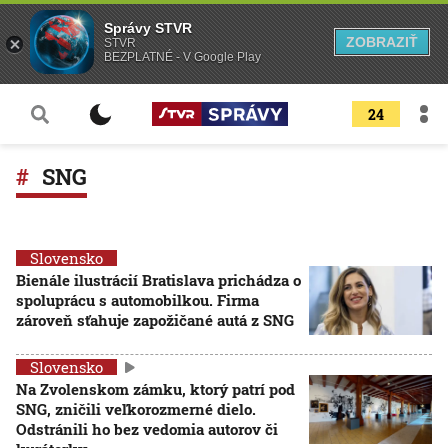
Správy STVR
ZOBRAZIŤ
STVR
BEZPLATNÉ - V Google Play
24
SNG
Slovensko
Bienále ilustrácií Bratislava prichádza o
spoluprácu s automobilkou. Firma
zároveň sťahuje zapožičané autá z SNG
Slovensko
Na Zvolenskom zámku, ktorý patrí pod
SNG, zničili veľkorozmerné dielo.
Odstránili ho bez vedomia autorov či