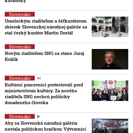
kurátorky
Slovensko
Umeleckým riaditeľom a šéfkurátorom
zbierok Slovenskej národnej galérie sa
stal český kurátor Martin Dostál
Slovensko
Novým riaditeľom SNG sa stane Juraj
Králik
Slovensko
Kultúrni pracovníci protestovali pred
ministerstvom kultúry. Za nového
riaditeľa SNG nechcú politicky
dosadeného človeka
Slovensko
Aby sa Slovenská národná galéria
nestala politickou hračkou: Výtvarníci