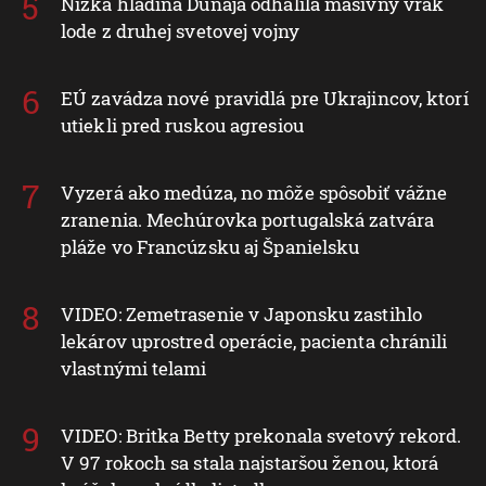
Nízka hladina Dunaja odhalila masívny vrak
lode z druhej svetovej vojny
EÚ zavádza nové pravidlá pre Ukrajincov, ktorí
utiekli pred ruskou agresiou
Vyzerá ako medúza, no môže spôsobiť vážne
zranenia. Mechúrovka portugalská zatvára
pláže vo Francúzsku aj Španielsku
VIDEO: Zemetrasenie v Japonsku zastihlo
lekárov uprostred operácie, pacienta chránili
vlastnými telami
VIDEO: Britka Betty prekonala svetový rekord.
V 97 rokoch sa stala najstaršou ženou, ktorá