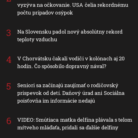
vyzýva na očkovanie. USA čelia rekordnému
počtu prípadov osýpok
Na Slovensku padol nový absolútny rekord
teploty vzduchu
V Chorvátsku čakali vodiči v kolónach aj 20
hodín. Čo spôsobilo dopravný nával?
Seniori sa začínajú zaujímať o rodičovský
príspevok od detí. Daňový úrad ani Sociálna
poisťovňa im informácie nedajú
VIDEO: Smútiaca matka delfína plávala s telom
mŕtveho mláďaťa, pridali sa ďalšie delfíny