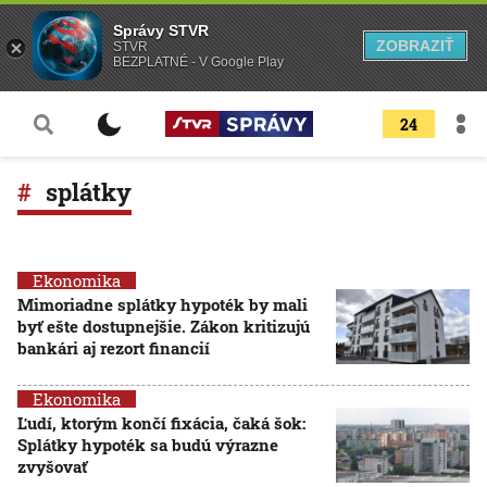
Správy STVR
ZOBRAZIŤ
STVR
BEZPLATNÉ - V Google Play
24
splátky
Ekonomika
Mimoriadne splátky hypoték by mali
byť ešte dostupnejšie. Zákon kritizujú
bankári aj rezort financií
Ekonomika
Ľudí, ktorým končí fixácia, čaká šok:
Splátky hypoték sa budú výrazne
zvyšovať