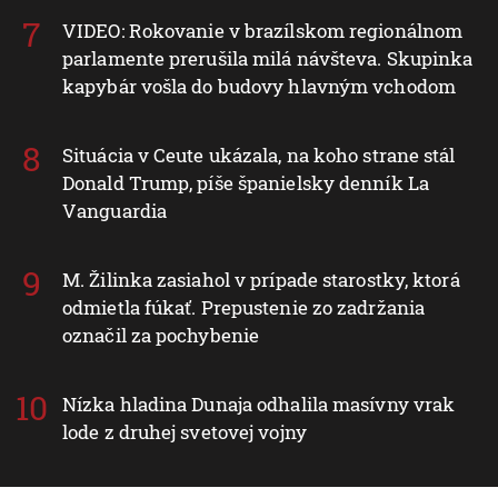
VIDEO: Rokovanie v brazílskom regionálnom
parlamente prerušila milá návšteva. Skupinka
kapybár vošla do budovy hlavným vchodom
Situácia v Ceute ukázala, na koho strane stál
Donald Trump, píše španielsky denník La
Vanguardia
M. Žilinka zasiahol v prípade starostky, ktorá
odmietla fúkať. Prepustenie zo zadržania
označil za pochybenie
Nízka hladina Dunaja odhalila masívny vrak
lode z druhej svetovej vojny