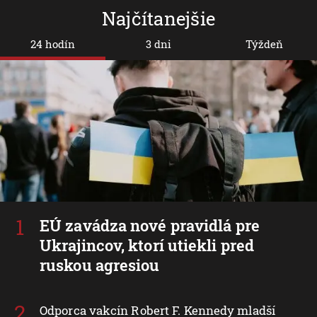
Najčítanejšie
24 hodín
3 dni
Týždeň
EÚ zavádza nové pravidlá pre
Ukrajincov, ktorí utiekli pred
ruskou agresiou
Odporca vakcín Robert F. Kennedy mladší