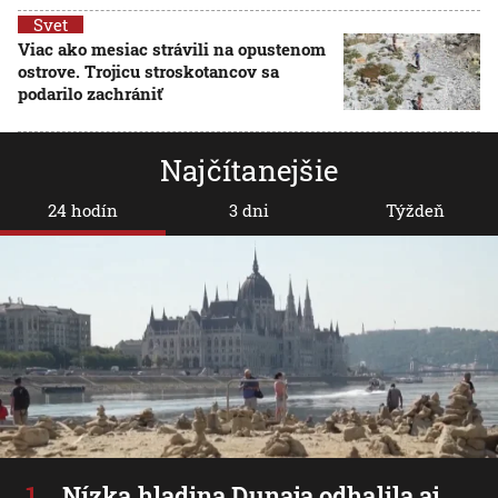
Svet
Viac ako mesiac strávili na opustenom
ostrove. Trojicu stroskotancov sa
podarilo zachrániť
Najčítanejšie
24 hodín
3 dni
Týždeň
Nízka hladina Dunaja odhalila aj