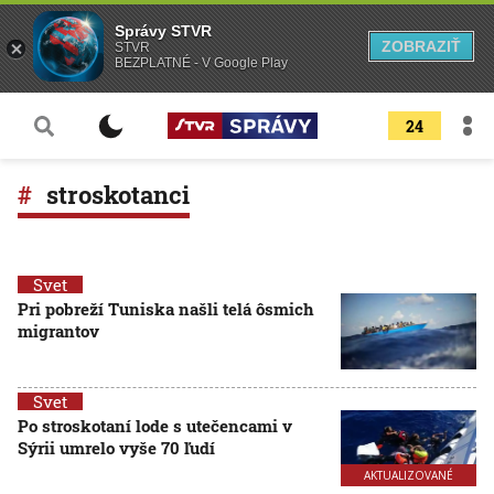
Správy STVR
ZOBRAZIŤ
STVR
BEZPLATNÉ - V Google Play
24
stroskotanci
Svet
Pri pobreží Tuniska našli telá ôsmich
migrantov
Svet
Po stroskotaní lode s utečencami v
Sýrii umrelo vyše 70 ľudí
AKTUALIZOVANÉ