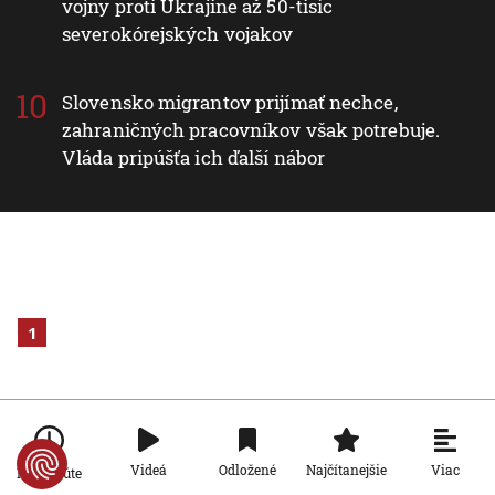
vojny proti Ukrajine až 50-tisíc
severokórejských vojakov
Slovensko migrantov prijímať nechce,
zahraničných pracovníkov však potrebuje.
Vláda pripúšťa ich ďalší nábor
1
Viac
Videá
Odložené
Najčítanejšie
Po minúte