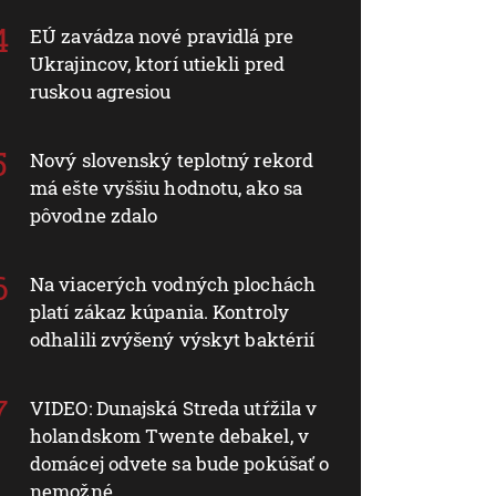
EÚ zavádza nové pravidlá pre
Ukrajincov, ktorí utiekli pred
ruskou agresiou
Nový slovenský teplotný rekord
má ešte vyššiu hodnotu, ako sa
pôvodne zdalo
Na viacerých vodných plochách
platí zákaz kúpania. Kontroly
odhalili zvýšený výskyt baktérií
VIDEO: Dunajská Streda utŕžila v
holandskom Twente debakel, v
domácej odvete sa bude pokúšať o
nemožné