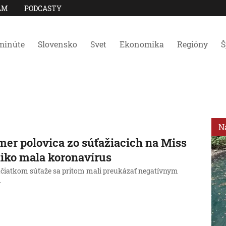
AM
PODCASTY
minúte
Slovensko
Svet
Ekonomika
Regióny
Š
N
er polovica zo súťažiacich na Miss
iko mala koronavírus
ačiatkom súťaže sa pritom mali preukázať negatívnym
.