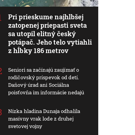
Pri prieskume najhlbšej
zatopenej priepasti sveta
sa utopil elitný český
potápač. Jeho telo vytiahli
z hĺbky 186 metrov
Seniori sa začínajú zaujímať o
rodičovský príspevok od detí.
Daňový úrad ani Sociálna
poisťovňa im informácie nedajú
Nízka hladina Dunaja odhalila
masívny vrak lode z druhej
svetovej vojny