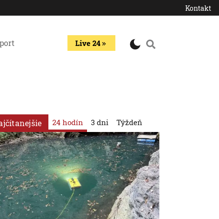
Kontakt
port
Live 24
24 hodín
3 dni
Týždeň
ajčítanejšie