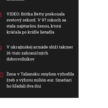
VIDEO: Britka Betty prekonala
svetový rekord. V 97 rokoch sa
stala najstaršou ženou, ktorá
kráčala po krídle lietadla
V ukrajinskej armáde slúži takmer
16-tisíc zahraničných
dobrovoľníkov
Žena v Taliansku omylom vyhodila
žreb s výhrou milión eur. Smetiari
ho hľadali dva dni