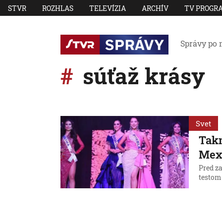
STVR
ROZHLAS
TELEVÍZIA
ARCHÍV
TV PROGR
Správy po 
súťaž krásy
Svet
Takm
Mex
Pred z
testom