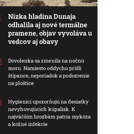
Nízka hladina Dunaja
odhalila aj nové termálne
pramene, objav vyvoláva u
vedcov aj obavy
Dovolenka sa zmenila na nočnú
moru. Namiesto oddychu prišli
štípance, neporiadok a podozrenie
na ploštice
Hygienici upozorňujú na desiatky
nevyhovujúcich kúpalísk. K
najväčším hrozbám patria mykóza
a kožné infekcie