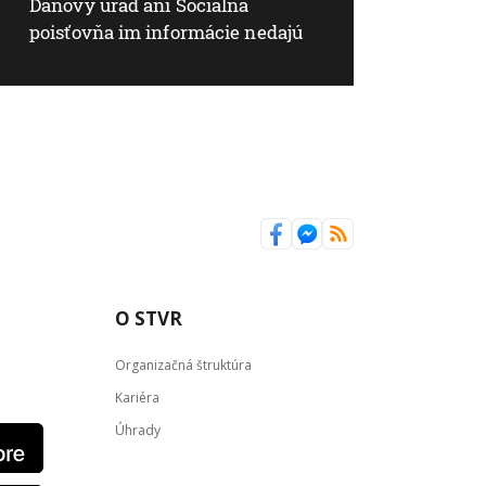
Daňový úrad ani Sociálna
poisťovňa im informácie nedajú
O STVR
Organizačná štruktúra
Kariéra
Úhrady