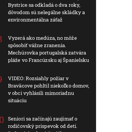
Bystrice sa odkladá o dva roky,
dôvodom sú nelegálne skládky a
environmentálna záťaž
Vyzerá ako medúza, no môže
spôsobiť vážne zranenia.
Mechúrovka portugalská zatvára
pláže vo Francúzsku aj Španielsku
VIDEO: Rozsiahly požiar v
Braväcove pohltil niekoľko domov,
v obci vyhlásili mimoriadnu
situáciu
Seniori sa začínajú zaujímať o
rodičovský príspevok od detí.