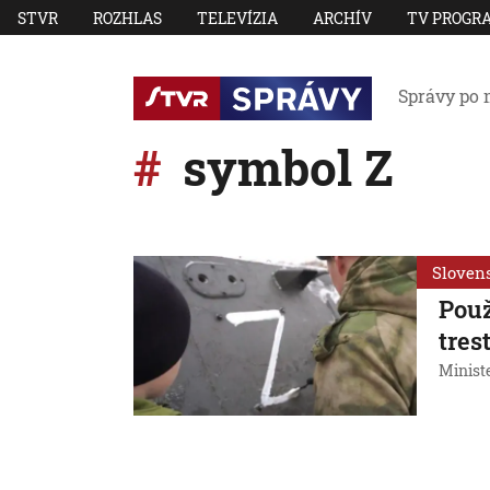
STVR
ROZHLAS
TELEVÍZIA
ARCHÍV
TV PROGR
Správy po 
symbol Z
Sloven
Použ
tres
Ministe