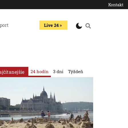
Kontakt
port
Live 24
24 hodín
3 dni
Týždeň
ajčítanejšie