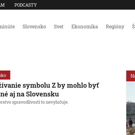
AM
PODCASTY
minúte
Slovensko
Svet
Ekonomika
Regióny
Š
sko
N
ívanie symbolu Z by mohlo byť
tné aj na Slovensku
rstvo spravodlivosti to nevylučuje.