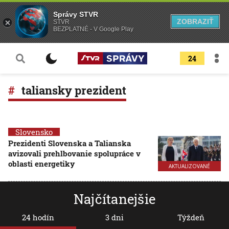
Správy STVR
ZOBRAZIŤ
STVR
BEZPLATNÉ - V Google Play
24
taliansky prezident
Slovensko
Prezidenti Slovenska a Talianska
avizovali prehlbovanie spolupráce v
oblasti energetiky
AKTUALIZOVANÉ
Najčítanejšie
24 hodín
3 dni
Týždeň