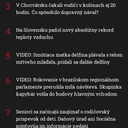
V Chorvátsku čakali vodiči v kolónach aj 20
hodín. Čo spôsobilo dopravný nával?
Na Slovensku padol nový absolútny rekord
teploty vzduchu
VIDEO: Smútiaca matka delfína plávala s telom
mŕtveho mláďaťa, pridali sa ďalšie delfíny
VIDEO: Rokovanie v brazílskom regionálnom
parlamente prerušila milá návšteva. Skupinka
kapybár vošla do budovy hlavným vchodom
Seniori sa začínajú zaujímať o rodičovský
príspevok od detí. Daňový úrad ani Sociálna
poisťovňa im informácie nedajú