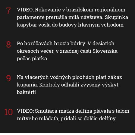
VIDEO: Rokovanie v brazílskom regionálnom
parlamente prerušila milá návšteva. Skupinka
kapybár vošla do budovy hlavným vchodom
Po horúčavách hrozia búrky: V desiatich
okresoch večer, v značnej časti Slovenska
počas piatka
Na viacerých vodných plochách platí zákaz
kúpania. Kontroly odhalili zvýšený výskyt
baktérií
VIDEO: Smútiaca matka delfína plávala s telom
mŕtveho mláďaťa, pridali sa ďalšie delfíny