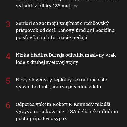
vytiahli z hĺbky 186 metrov
Seniori sa začínajú zaujímať o rodičovský
príspevok od detí. Daňový úrad ani Sociálna
poisťovňa im informácie nedajú
Nízka hladina Dunaja odhalila masívny vrak
lode z druhej svetovej vojny
Nový slovenský teplotný rekord má ešte
vyššiu hodnotu, ako sa pôvodne zdalo
Odporca vakcín Robert F. Kennedy mladší
vyzýva na očkovanie. USA čelia rekordnému
počtu prípadov osýpok