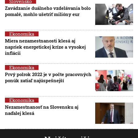
Slovensko
Zavádzanie duálneho vzdelávania bolo
pomalé, mohlo ušetriť milióny eur
Ekonomika
Miera nezamestnanosti klesá aj
napriek energetickej kríze a vysokej
inflácii
Ekonomika
Prvý polrok 2022 je v počte pracovných
ponúk zatiaľ najúspešnejší
Ekonomika
Nezamestnanosť na Slovensku aj
naďalej klesá