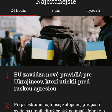
Najčítanejšie
24 hodín
3 dni
Týždeň
EÚ zavádza nové pravidlá pre
Ukrajincov, ktorí utiekli pred
ruskou agresiou
Pri prieskume najhlbšej zatopenej priepasti
sveta sa utopil elitný český potápač. Jeho telo