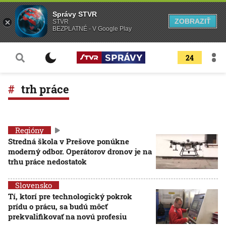
Správy STVR
ZOBRAZIŤ
STVR
BEZPLATNÉ - V Google Play
24
trh práce
Regióny
Stredná škola v Prešove ponúkne
moderný odbor. Operátorov dronov je na
trhu práce nedostatok
Slovensko
Tí, ktorí pre technologický pokrok
prídu o prácu, sa budú môcť
prekvalifikovať na novú profesiu