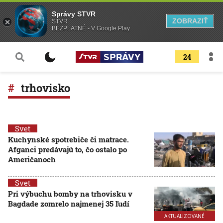
Správy STVR
ZOBRAZIŤ
STVR
BEZPLATNÉ - V Google Play
24
trhovisko
Svet
Kuchynské spotrebiče či matrace.
Afganci predávajú to, čo ostalo po
Američanoch
Svet
Pri výbuchu bomby na trhovisku v
Bagdade zomrelo najmenej 35 ľudí
AKTUALIZOVANÉ