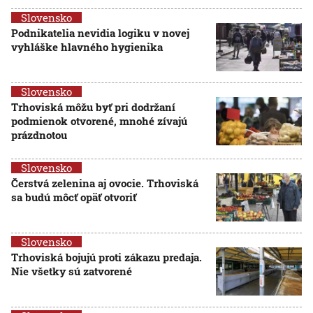
Slovensko
Podnikatelia nevidia logiku v novej
vyhláške hlavného hygienika
Slovensko
Trhoviská môžu byť pri dodržaní
podmienok otvorené, mnohé zívajú
prázdnotou
Slovensko
Čerstvá zelenina aj ovocie. Trhoviská
sa budú môcť opäť otvoriť
Slovensko
Trhoviská bojujú proti zákazu predaja.
Nie všetky sú zatvorené