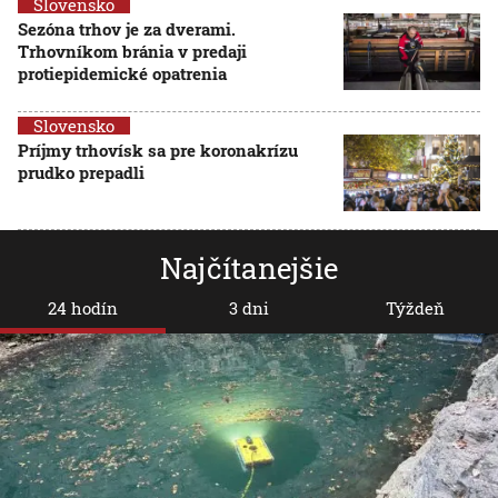
Slovensko
Sezóna trhov je za dverami.
Trhovníkom bránia v predaji
protiepidemické opatrenia
Slovensko
Príjmy trhovísk sa pre koronakrízu
prudko prepadli
Najčítanejšie
24 hodín
3 dni
Týždeň