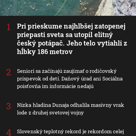
Pri prieskume najhlbšej zatopenej
priepasti sveta sa utopil elitný
český potápač. Jeho telo vytiahli z
hĺbky 186 metrov
Seniori sa začínajú zaujímať o rodičovský
príspevok od detí. Daňový úrad ani Sociálna
poisťovňa im informácie nedajú
Nízka hladina Dunaja odhalila masívny vrak
lode z druhej svetovej vojny
Slovenský teplotný rekord je rekordom celej