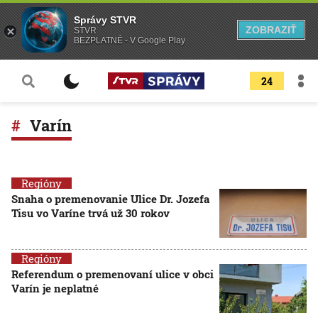
Správy STVR
ZOBRAZIŤ
STVR
BEZPLATNÉ - V Google Play
24
Varín
Regióny
Snaha o premenovanie Ulice Dr. Jozefa
Tisu vo Varíne trvá už 30 rokov
Regióny
Referendum o premenovaní ulice v obci
Varín je neplatné