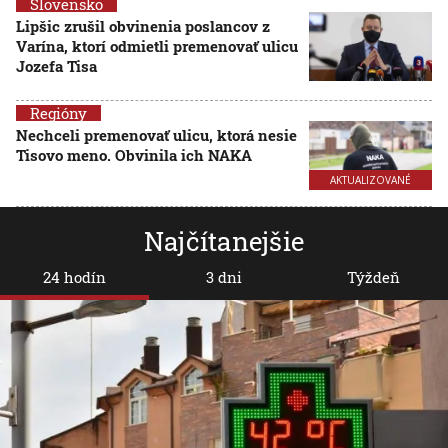
Slovensko
Lipšic zrušil obvinenia poslancov z
Varína, ktorí odmietli premenovať ulicu
Jozefa Tisa
Regióny
Nechceli premenovať ulicu, ktorá nesie
Tisovo meno. Obvinila ich NAKA
AKTUALIZOVANÉ
Najčítanejšie
24 hodín
3 dni
Týždeň