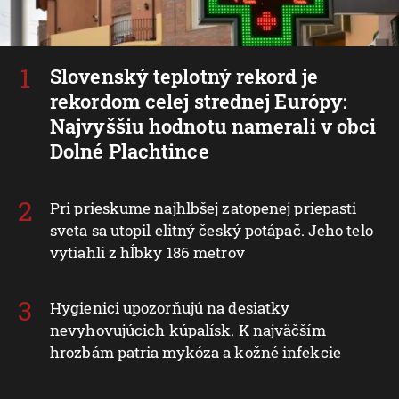
Slovenský teplotný rekord je
rekordom celej strednej Európy:
Najvyššiu hodnotu namerali v obci
Dolné Plachtince
Pri prieskume najhlbšej zatopenej priepasti
sveta sa utopil elitný český potápač. Jeho telo
vytiahli z hĺbky 186 metrov
Hygienici upozorňujú na desiatky
nevyhovujúcich kúpalísk. K najväčším
hrozbám patria mykóza a kožné infekcie