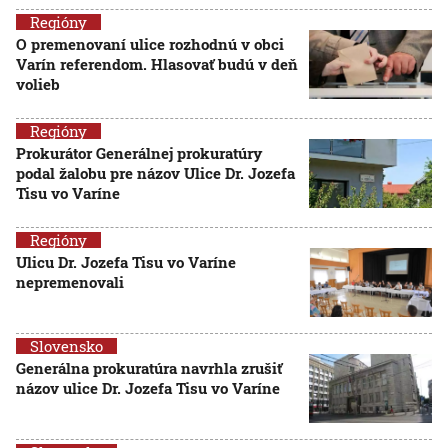
Regióny
O premenovaní ulice rozhodnú v obci
Varín referendom. Hlasovať budú v deň
volieb
Regióny
Prokurátor Generálnej prokuratúry
podal žalobu pre názov Ulice Dr. Jozefa
Tisu vo Varíne
Regióny
Ulicu Dr. Jozefa Tisu vo Varíne
nepremenovali
Slovensko
Generálna prokuratúra navrhla zrušiť
názov ulice Dr. Jozefa Tisu vo Varíne