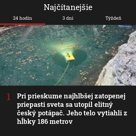
Najčítanejšie
24 hodín
3 dni
Týždeň
Pri prieskume najhlbšej zatopenej
priepasti sveta sa utopil elitný
český potápač. Jeho telo vytiahli z
hĺbky 186 metrov