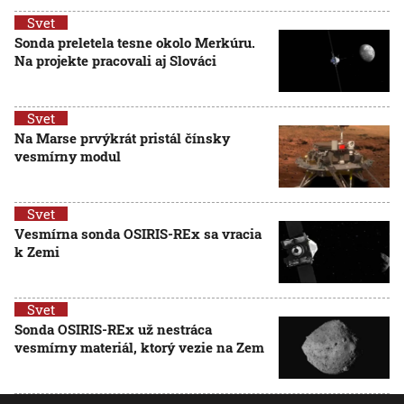
Svet
Sonda preletela tesne okolo Merkúru.
Na projekte pracovali aj Slováci
Svet
Na Marse prvýkrát pristál čínsky
vesmírny modul
Svet
Vesmírna sonda OSIRIS-REx sa vracia
k Zemi
Svet
Sonda OSIRIS-REx už nestráca
vesmírny materiál, ktorý vezie na Zem