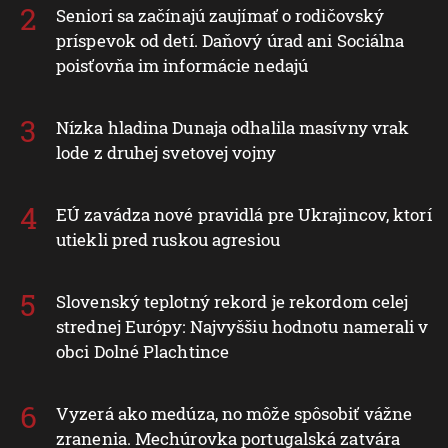
Seniori sa začínajú zaujímať o rodičovský
príspevok od detí. Daňový úrad ani Sociálna
poisťovňa im informácie nedajú
Nízka hladina Dunaja odhalila masívny vrak
lode z druhej svetovej vojny
EÚ zavádza nové pravidlá pre Ukrajincov, ktorí
utiekli pred ruskou agresiou
Slovenský teplotný rekord je rekordom celej
strednej Európy: Najvyššiu hodnotu namerali v
obci Dolné Plachtince
Vyzerá ako medúza, no môže spôsobiť vážne
zranenia. Mechúrovka portugalská zatvára