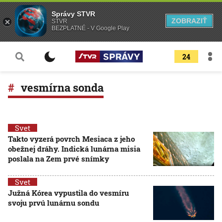
Správy STVR
ZOBRAZIŤ
STVR
BEZPLATNÉ - V Google Play
24
vesmírna sonda
Svet
Takto vyzerá povrch Mesiaca z jeho
obežnej dráhy. Indická lunárna misia
poslala na Zem prvé snímky
Svet
Južná Kórea vypustila do vesmíru
svoju prvú lunárnu sondu