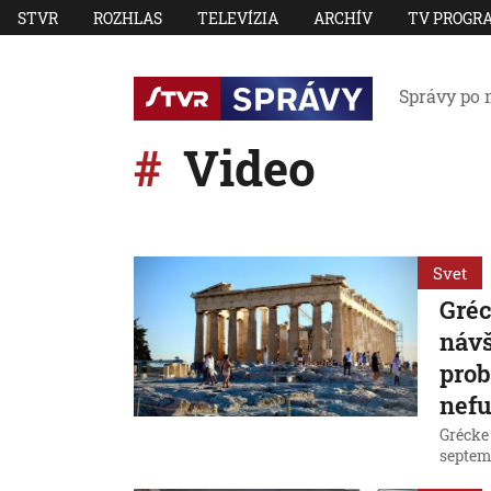
STVR
ROZHLAS
TELEVÍZIA
ARCHÍV
TV PROGR
Správy po 
Video
Svet
Gréc
návš
prob
nefu
Grécke 
septem