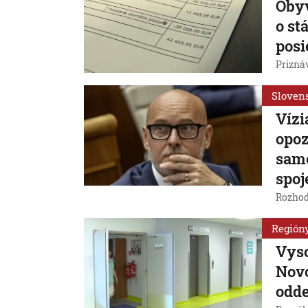
Obyv
o st
posi
Prizná
Sloven
Vízi
opoz
samo
spoj
Rozhod
Región
Vyso
Novo
odde