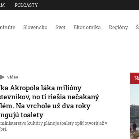
AM
PODCASTY
minúte
Slovensko
Svet
Ekonomika
Regióny
Š
Video
N
ka Akropola láka milióny
tevníkov, no tí riešia nečakaný
lém. Na vrchole už dva roky
ngujú toalety
ministerstvo kultúry plánuje toalety opäť otvoriť až v
bri.