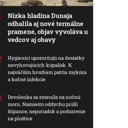
Nízka hladina Dunaja
odhalila aj nové termálne
pramene, objav vyvoláva u
vedcov aj obavy
Hygienici upozorňujú na desiatky
nevyhovujúcich kúpalísk. K
najväčším hrozbám patria mykóza
a kožné infekcie
Dovolenka sa zmenila na nočnú
moru. Namiesto oddychu prišli
štípance, neporiadok a podozrenie
na ploštice