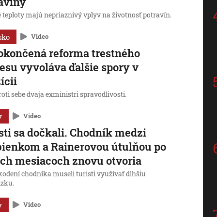
aviny
 teploty majú nepriaznivý vplyv na životnosť potravín.
sko
Video
končená reforma trestného
esu vyvoláva ďalšie spory v
ícii
roti sebe dvaja exministri spravodlivosti.
y
Video
sti sa dočkali. Chodník medzi
ienkom a Rainerovou útulňou po
ch mesiacoch znovu otvoria
kodení chodníka museli turisti využívať dlhšiu
zku.
y
Video