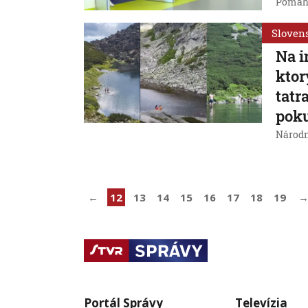
Pomáha
Sloven
Na i
ktor
tatr
pok
Národn
←
12
13
14
15
16
17
18
19
Portál Správy
Televízia