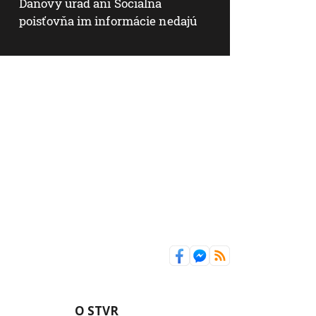
Daňový úrad ani Sociálna
poisťovňa im informácie nedajú
O STVR