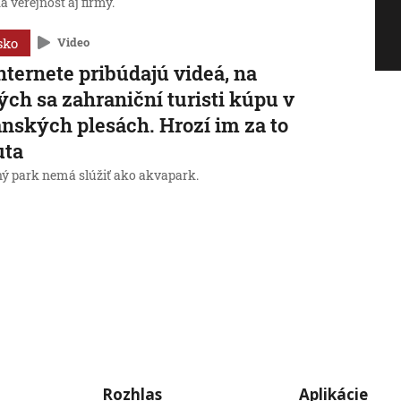
 verejnosť aj firmy.
sko
Video
nternete pribúdajú videá, na
ých sa zahraniční turisti kúpu v
anských plesách. Hrozí im za to
uta
ý park nemá slúžiť ako akvapark.
→
Rozhlas
Aplikácie