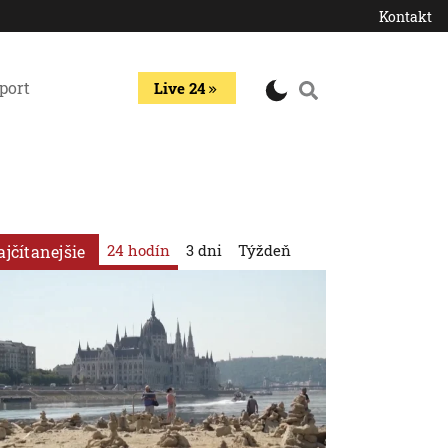
Kontakt
port
Live 24
24 hodín
3 dni
Týždeň
ajčítanejšie