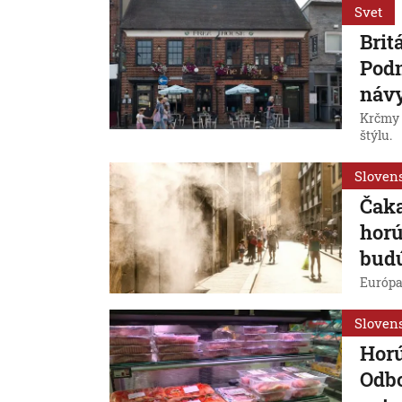
Svet
Brit
Podn
náv
Krčmy 
štýlu.
Sloven
Čaka
horú
budú
Európa 
Sloven
Horú
Odbo