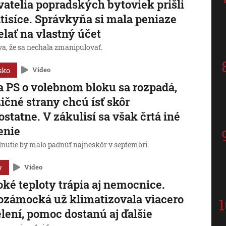
atelia popradských bytoviek prišli
átisíce. Správkyňa si mala peniaze
elať na vlastný účet
va, že sa nechala zmanipulovať.
sko
Video
a PS o volebnom bloku sa rozpadá,
ičné strany chcú ísť skôr
statne. V zákulisí sa však črtá iné
enie
nutie by malo padnúť najneskôr v septembri.
y
Video
ké teploty trápia aj nemocnice.
zámocká už klimatizovala viacero
lení, pomoc dostanú aj ďalšie