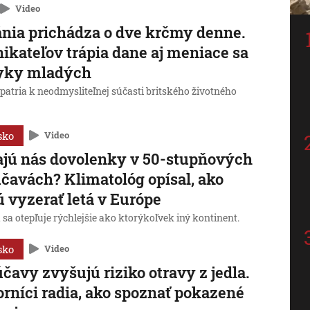
Video
ánia prichádza o dve krčmy denne.
ikateľov trápia dane aj meniace sa
yky mladých
patria k neodmysliteľnej súčasti britského životného
sko
Video
jú nás dovolenky v 50-stupňových
čavách? Klimatológ opísal, ako
 vyzerať letá v Európe
sa otepľuje rýchlejšie ako ktorýkoľvek iný kontinent.
sko
Video
čavy zvyšujú riziko otravy z jedla.
rníci radia, ako spoznať pokazené