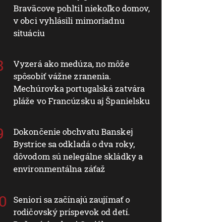
Braväcove pohltil niekoľko domov,
v obci vyhlásili mimoriadnu
situáciu
Vyzerá ako medúza, no môže
spôsobiť vážne zranenia.
Mechúrovka portugalská zatvára
pláže vo Francúzsku aj Španielsku
Dokončenie obchvatu Banskej
Bystrice sa odkladá o dva roky,
dôvodom sú nelegálne skládky a
environmentálna záťaž
Seniori sa začínajú zaujímať o
rodičovský príspevok od detí.