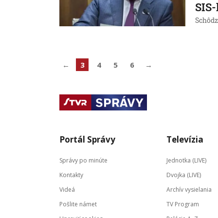
SIS-
Schôdz
←
3
4
5
6
→
Portál Správy
Televízia
Správy po minúte
Jednotka (LIVE)
Kontakty
Dvojka (LIVE)
Videá
Archív vysielania
Pošlite námet
TV Program