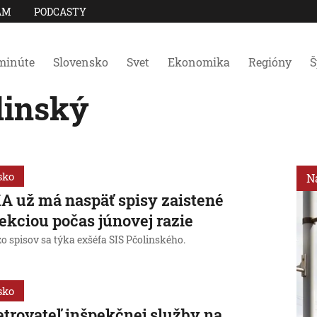
AM
PODCASTY
minúte
Slovensko
Svet
Ekonomika
Regióny
Š
linský
sko
N
 už má naspäť spisy zaistené
ekciou počas júnovej razie
o spisov sa týka exšéfa SIS Pčolinského.
sko
trovateľ inšpekčnej služby na