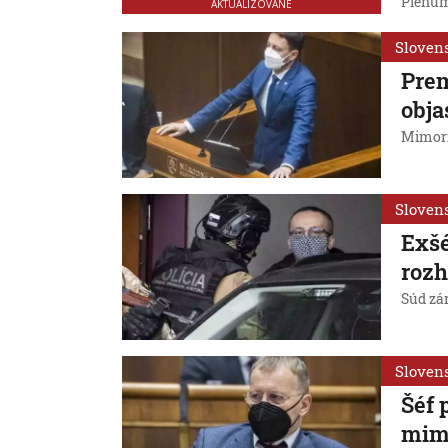
Plénum
AKTUALIZOVANÉ
Sloven
Prem
obja
Mimori
Sloven
Exšé
rozh
Súd zár
Sloven
Šéf 
mimo