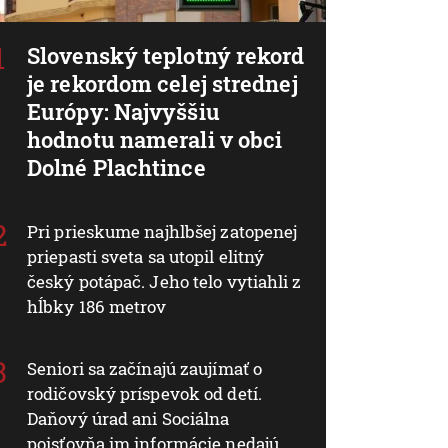
Slovenský teplotný rekord
je rekordom celej strednej
Európy: Najvyššiu
hodnotu namerali v obci
Dolné Plachtince
Pri prieskume najhlbšej zatopenej
priepasti sveta sa utopil elitný
český potápač. Jeho telo vytiahli z
hĺbky 186 metrov
Seniori sa začínajú zaujímať o
rodičovský príspevok od detí.
Daňový úrad ani Sociálna
poisťovňa im informácie nedajú