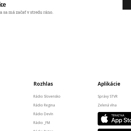
ke
a sa má začať v stredu ráno.
Rozhlas
Aplikácie
Rádio Slovensko
Správy STVR
Rádio Regina
Zelená vlna
Rádio Devín
Rádio _FM