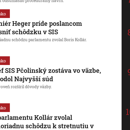
 odsúhlasilo procedurálny návrh.
sko
iér Heger príde poslancom
sniť schôdzku v SIS
adnu schôdzu parlamentu zvolal Boris Kollár.
sko
f SIS Pčolinský zostáva vo väzbe,
odol Najvyšší súd
oveň rozšíril dôvody väzby.
sko
parlamentu Kollár zvolal
riadnu schôdzu k stretnutiu v