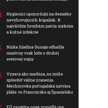
Hygienici upozorňujú na desiatky
nevyhovujúcich kúpalísk. K
najväčším hrozbám patria mykóza
a kožné infekcie
Nízka hladina Dunaja odhalila
masívny vrak lode z druhej
svetovej vojny
Vyzerá ako medúza, no môže
spôsobiť vážne zranenia.
Mechúrovka portugalská zatvára
pláže vo Francúzsku aj Španielsku
EÚ zavádza nové pravidlá pre