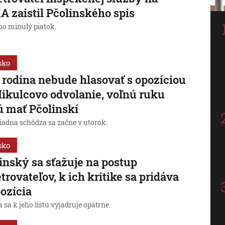
 zaistil Pčolinského spis
 ho minulý piatok.
sko
rodina nebude hlasovať s opozíciou
ikulcovo odvolanie, voľnú ruku
 mať Pčolinskí
adna schôdza sa začne v utorok.
sko
inský sa sťažuje na postup
trovateľov, k ich kritike sa pridáva
pozícia
a sa k jeho listu vyjadruje opatrne.