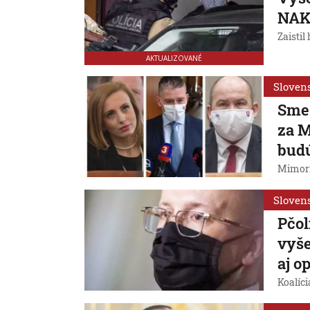
NAKA
Zaistil
AKTUALIZOVANÉ
Sloven
Sme 
za M
budú
Mimori
Sloven
Pčol
vyše
aj o
Koalíci