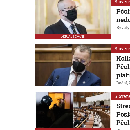
Sloven
Pčol
nedo
Bývalý 
AKTUALIZOVANÉ
Sloven
Koll
Pčol
plat
Dodal, 
Sloven
Stre
Posl
Pčo