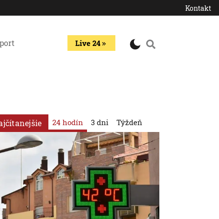
Kontakt
port
Live 24
24 hodín
3 dni
Týždeň
ajčítanejšie