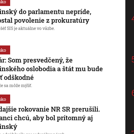
sko
inský do parlamentu nepríde,
stal povolenie z prokuratúry
šéf SIS je aktuálne vo väzbe.
sko
ár: Som presvedčený, že
inského oslobodia a štát mu bude
iť odškodné
že sa môže mýliť.
sko
dajšie rokovanie NR SR prerušili.
anci chcú, aby bol prítomný aj
linský