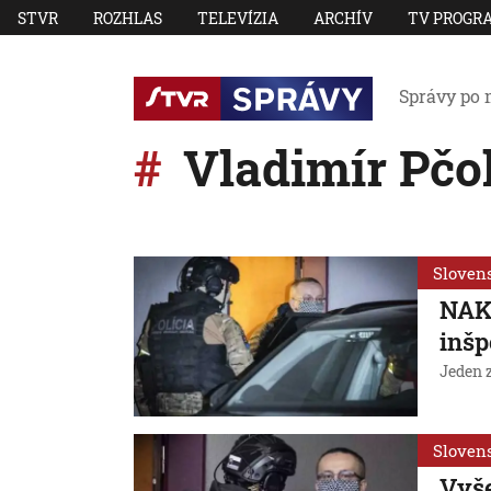
STVR
ROZHLAS
TELEVÍZIA
ARCHÍV
TV PROGR
Správy po 
Vladimír Pčo
Sloven
NAKA
inšp
Jeden z
Sloven
Vyše