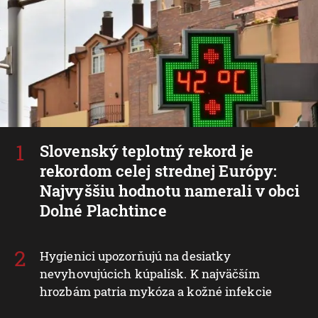
Slovenský teplotný rekord je
rekordom celej strednej Európy:
Najvyššiu hodnotu namerali v obci
Dolné Plachtince
Hygienici upozorňujú na desiatky
nevyhovujúcich kúpalísk. K najväčším
hrozbám patria mykóza a kožné infekcie