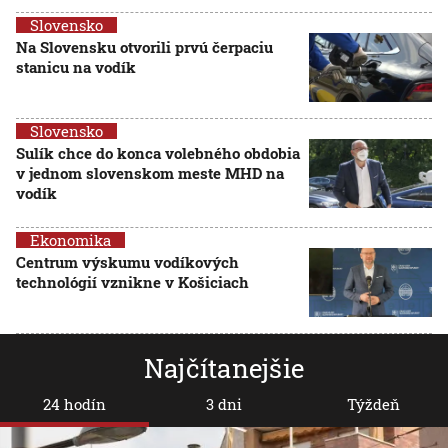
Slovensko
Na Slovensku otvorili prvú čerpaciu
stanicu na vodík
Slovensko
Sulík chce do konca volebného obdobia
v jednom slovenskom meste MHD na
vodík
Ekonomika
Centrum výskumu vodíkových
technológií vznikne v Košiciach
Najčítanejšie
24 hodín
3 dni
Týždeň