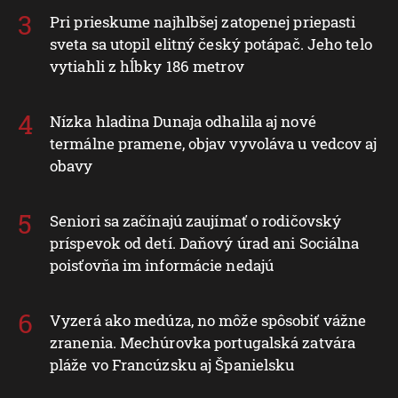
Pri prieskume najhlbšej zatopenej priepasti
sveta sa utopil elitný český potápač. Jeho telo
vytiahli z hĺbky 186 metrov
Nízka hladina Dunaja odhalila aj nové
termálne pramene, objav vyvoláva u vedcov aj
obavy
Seniori sa začínajú zaujímať o rodičovský
príspevok od detí. Daňový úrad ani Sociálna
poisťovňa im informácie nedajú
Vyzerá ako medúza, no môže spôsobiť vážne
zranenia. Mechúrovka portugalská zatvára
pláže vo Francúzsku aj Španielsku