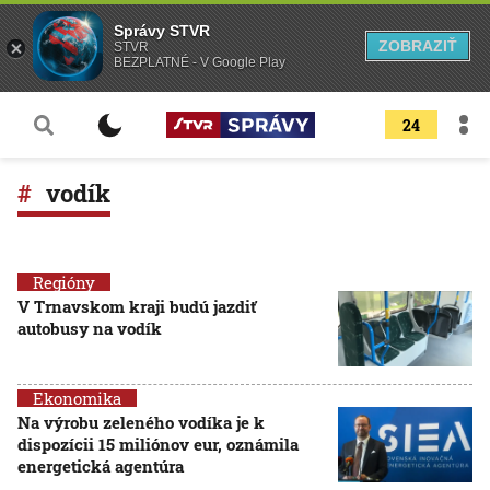
Správy STVR
ZOBRAZIŤ
STVR
BEZPLATNÉ - V Google Play
24
vodík
Regióny
V Trnavskom kraji budú jazdiť
autobusy na vodík
Ekonomika
Na výrobu zeleného vodíka je k
dispozícii 15 miliónov eur, oznámila
energetická agentúra