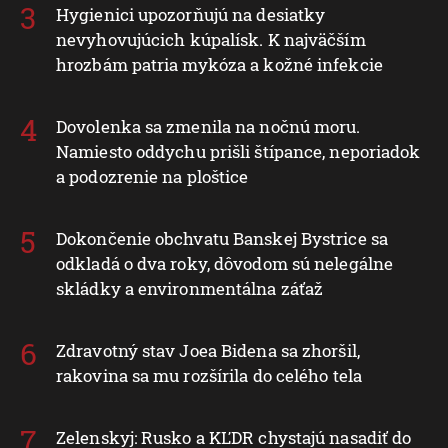
Hygienici upozorňujú na desiatky
nevyhovujúcich kúpalísk. K najväčším
hrozbám patria mykóza a kožné infekcie
Dovolenka sa zmenila na nočnú moru.
Namiesto oddychu prišli štípance, neporiadok
a podozrenie na ploštice
Dokončenie obchvatu Banskej Bystrice sa
odkladá o dva roky, dôvodom sú nelegálne
skládky a environmentálna záťaž
Zdravotný stav Joea Bidena sa zhoršil,
rakovina sa mu rozšírila do celého tela
Zelenskyj: Rusko a KĽDR chystajú nasadiť do