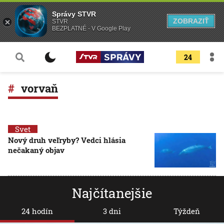
Správy STVR
ZOBRAZIŤ
STVR
BEZPLATNÉ - V Google Play
24
vorvaň
Svet
Nový druh veľryby? Vedci hlásia
nečakaný objav
Najčítanejšie
24 hodín
3 dni
Týždeň