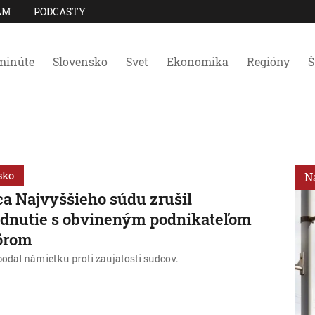
AM
PODCASTY
minúte
Slovensko
Svet
Ekonomika
Regióny
Š
sko
N
a Najvyššieho súdu zrušil
dnutie s obvineným podnikateľom
örom
podal námietku proti zaujatosti sudcov.