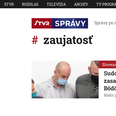
STVR
ROZHLAS
TELEVÍZIA
ARCHÍV
TV PROGR
Správy po 
zaujatosť
Sloven
Sudc
zasa
Böd
Bödör 