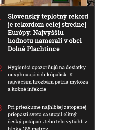
Slovenský teplotný rekord
je rekordom celej strednej
Európy: Najvyššiu
hodnotu namerali v obci
Dolné Plachtince
Hygienici upozorňujú na desiatky
nevyhovujúcich kúpalísk. K
najväčším hrozbám patria mykóza
a kožné infekcie
Pri prieskume najhlbšej zatopenej
priepasti sveta sa utopil elitný
český potápač. Jeho telo vytiahli z
hĺbky 186 metrov