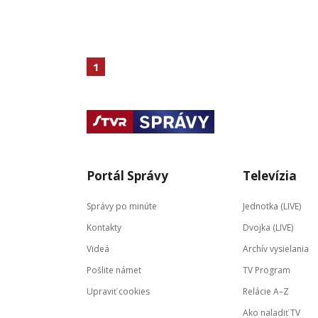
1
Portál Správy
Televízia
Správy po minúte
Jednotka (LIVE)
Kontakty
Dvojka (LIVE)
Videá
Archív vysielania
Pošlite námet
TV Program
Upraviť cookies
Relácie A–Z
Ako naladiť TV