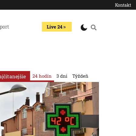
Kontakt
port
Live 24
24 hodín
3 dni
Týždeň
ajčítanejšie