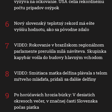
vyzýva na očkovanie. USA čelia rekordnému
počtu prípadov osýpok
Nový slovenský teplotný rekord má ešte
vyššiu hodnotu, ako sa pôvodne zdalo
VIDEO: Rokovanie v brazílskom regionálnom
parlamente prerušila milá návšteva. Skupinka
kapybár vošla do budovy hlavným vchodom
VIDEO: Smútiaca matka delfína plávala s telom
mŕtveho mláďaťa, pridali sa ďalšie delfíny
Po horúčavách hrozia búrky: V desiatich
okresoch večer, v značnej časti Slovenska
počas piatka