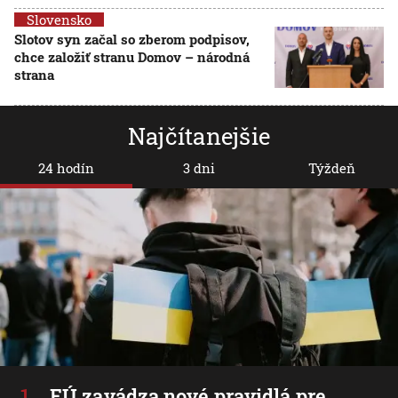
Slovensko
Slotov syn začal so zberom podpisov,
chce založiť stranu Domov – národná
strana
Najčítanejšie
24 hodín
3 dni
Týždeň
EÚ zavádza nové pravidlá pre