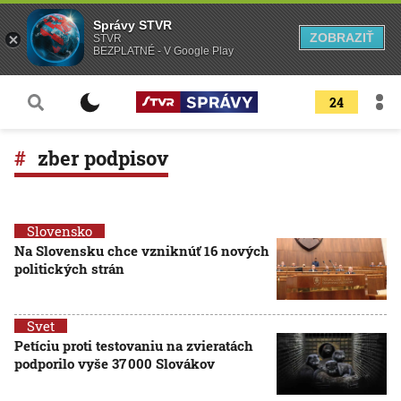
Správy STVR
ZOBRAZIŤ
STVR
BEZPLATNÉ - V Google Play
24
zber podpisov
Slovensko
Na Slovensku chce vzniknúť 16 nových
politických strán
Svet
Petíciu proti testovaniu na zvieratách
podporilo vyše 37 000 Slovákov