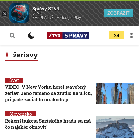
Správy STVR
ZOBRAZIŤ
STVR
BEZPLATNÉ - V Google Play
24
žeriavy
Svet
VIDEO: V New Yorku horel stavebný
žeriav. Jeho rameno sa zrútilo na ulicu,
pri páde zasiahlo mrakodrap
Slovensko
Rekonštrukcia Spišského hradu sa má
čo najskôr obnoviť