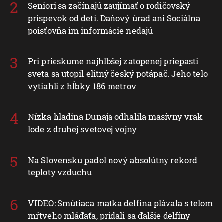
Seniori sa začínajú zaujímať o rodičovský
príspevok od detí. Daňový úrad ani Sociálna
poisťovňa im informácie nedajú
Pri prieskume najhlbšej zatopenej priepasti
sveta sa utopil elitný český potápač. Jeho telo
vytiahli z hĺbky 186 metrov
Nízka hladina Dunaja odhalila masívny vrak
lode z druhej svetovej vojny
Na Slovensku padol nový absolútny rekord
teploty vzduchu
VIDEO: Smútiaca matka delfína plávala s telom
mŕtveho mláďaťa, pridali sa ďalšie delfíny