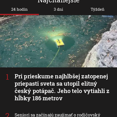
24 hodín
3 dni
Týždeň
Pri prieskume najhlbšej zatopenej
priepasti sveta sa utopil elitný
český potápač. Jeho telo vytiahli z
hĺbky 186 metrov
Seniori sa začínajú zaujímať o rodičovský