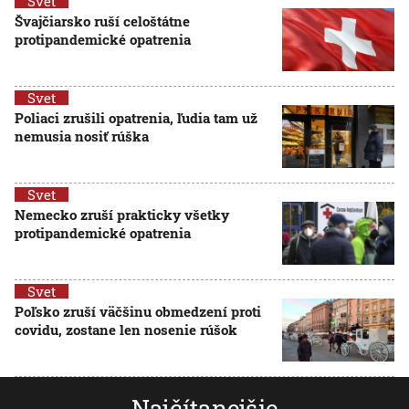
Svet
Švajčiarsko ruší celoštátne
protipandemické opatrenia
Svet
Poliaci zrušili opatrenia, ľudia tam už
nemusia nosiť rúška
Svet
Nemecko zruší prakticky všetky
protipandemické opatrenia
Svet
Poľsko zruší väčšinu obmedzení proti
covidu, zostane len nosenie rúšok
Najčítanejšie