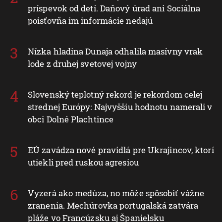
príspevok od detí. Daňový úrad ani Sociálna
poisťovňa im informácie nedajú
Nízka hladina Dunaja odhalila masívny vrak
lode z druhej svetovej vojny
Slovenský teplotný rekord je rekordom celej
strednej Európy: Najvyššiu hodnotu namerali v
obci Dolné Plachtince
EÚ zavádza nové pravidlá pre Ukrajincov, ktorí
utiekli pred ruskou agresiou
Vyzerá ako medúza, no môže spôsobiť vážne
zranenia. Mechúrovka portugalská zatvára
pláže vo Francúzsku aj Španielsku