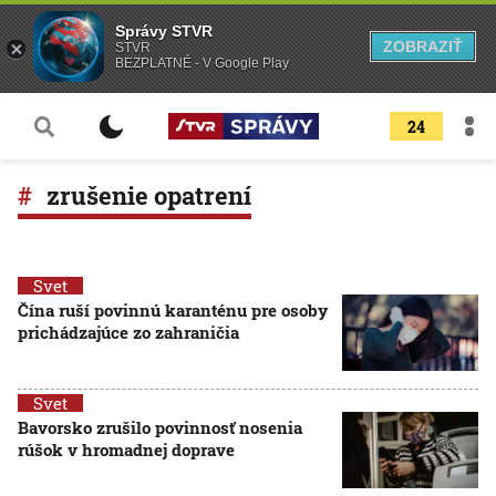
Správy STVR
ZOBRAZIŤ
STVR
BEZPLATNÉ - V Google Play
24
zrušenie opatrení
Svet
Čína ruší povinnú karanténu pre osoby
prichádzajúce zo zahraničia
Svet
Bavorsko zrušilo povinnosť nosenia
rúšok v hromadnej doprave