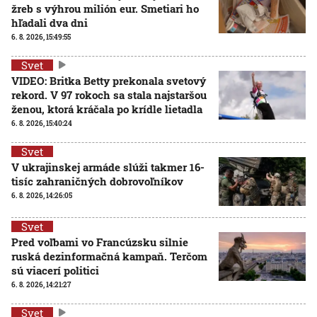
žreb s výhrou milión eur. Smetiari ho
hľadali dva dni
6. 8. 2026, 15:49:55
Svet
VIDEO: Britka Betty prekonala svetový
rekord. V 97 rokoch sa stala najstaršou
ženou, ktorá kráčala po krídle lietadla
6. 8. 2026, 15:40:24
Svet
V ukrajinskej armáde slúži takmer 16-
tisíc zahraničných dobrovoľníkov
6. 8. 2026, 14:26:05
Svet
Pred voľbami vo Francúzsku silnie
ruská dezinformačná kampaň. Terčom
sú viacerí politici
6. 8. 2026, 14:21:27
Svet