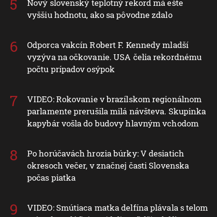
Nový slovenský teplotný rekord má ešte
vyššiu hodnotu, ako sa pôvodne zdalo
Odporca vakcín Robert F. Kennedy mladší
vyzýva na očkovanie. USA čelia rekordnému
počtu prípadov osýpok
VIDEO: Rokovanie v brazílskom regionálnom
parlamente prerušila milá návšteva. Skupinka
kapybár vošla do budovy hlavným vchodom
Po horúčavách hrozia búrky: V desiatich
okresoch večer, v značnej časti Slovenska
počas piatka
VIDEO: Smútiaca matka delfína plávala s telom