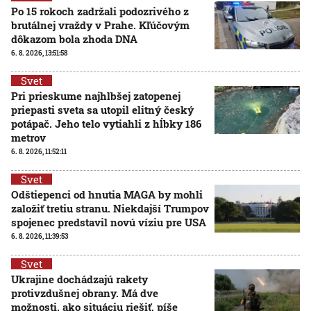
Po 15 rokoch zadržali podozrivého z
brutálnej vraždy v Prahe. Kľúčovým
dôkazom bola zhoda DNA
6. 8. 2026, 13:51:58
Svet
Pri prieskume najhlbšej zatopenej
priepasti sveta sa utopil elitný český
potápač. Jeho telo vytiahli z hĺbky 186
metrov
6. 8. 2026, 11:52:11
Svet
Odštiepenci od hnutia MAGA by mohli
založiť tretiu stranu. Niekdajší Trumpov
spojenec predstavil novú víziu pre USA
6. 8. 2026, 11:39:53
Svet
Ukrajine dochádzajú rakety
protivzdušnej obrany. Má dve
možnosti, ako situáciu riešiť, píše