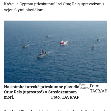
Krétou a Cyprom prieskumnú loď Oruç Reis, sprevádzanú
vojenskými plavidlami.
Foto:
Foto:
Na snímke turecké prieskumné plavidlo
TASR/AP
TASR/AP
Oruc Reis (uprostred) v Stredozemnom
mori.
Foto: TASR/AP