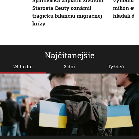
Španielska zaplatili životom:
vyhodila 
Starosta Ceuty oznámil
milión eur
tragickú bilanciu migračnej
hľadali dv
krízy
Najčítanejšie
24 hodín
3 dni
Týždeň