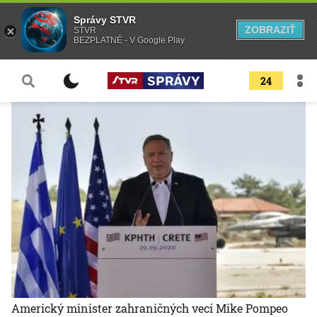
Správy STVR
ZOBRAZIŤ
STVR
BEZPLATNÉ - V Google Play
24
Americký minister zahraničných vecí Mike Pompeo