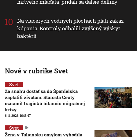
mŕtveho mláďaťa, pridali sa ďalšie delfíny
Na viacerých vodných plochách platí zákaz
kúpania. Kontroly odhalili zvýšený výskyt
baktérií
Nové v rubrike Svet
Svet
Za snahu dostať sa do Španielska
zaplatili životom: Starosta Ceuty
oznámil tragickú bilanciu migračnej
krízy
6. 8. 2026, 16:16:47
Svet
Žena v Taliansku omylom vyhodila