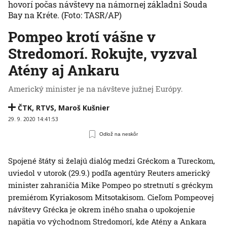
hovorí počas návštevy na námornej základni Souda
Bay na Kréte.
(Foto: TASR/AP)
Pompeo krotí vášne v
Stredomorí. Rokujte, vyzval
Atény aj Ankaru
Americký minister je na návšteve južnej Európy.
ČTK
,
RTVS
,
Maroš Kušnier
29. 9. 2020 14:41:53
Odlož na neskôr
Spojené štáty si želajú dialóg medzi Gréckom a Tureckom,
uviedol v utorok (29.9.) podľa agentúry Reuters americký
minister zahraničia Mike Pompeo po stretnutí s gréckym
premiérom Kyriakosom Mitsotakisom. Cieľom Pompeovej
návštevy Grécka je okrem iného snaha o upokojenie
napätia vo východnom Stredomorí, kde Atény a Ankara