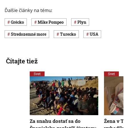
Ďalšie články na tému:
Grécko
Mike Pompeo
plyn
Stredozemné more
Turecko
USA
Čítajte tiež
Svet
Svet
Za snahu dostať sa do
Žena v Ta