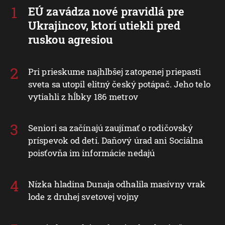
EÚ zavádza nové pravidlá pre
Ukrajincov, ktorí utiekli pred
ruskou agresiou
Pri prieskume najhlbšej zatopenej priepasti
sveta sa utopil elitný český potápač. Jeho telo
vytiahli z hĺbky 186 metrov
Seniori sa začínajú zaujímať o rodičovský
príspevok od detí. Daňový úrad ani Sociálna
poisťovňa im informácie nedajú
Nízka hladina Dunaja odhalila masívny vrak
lode z druhej svetovej vojny