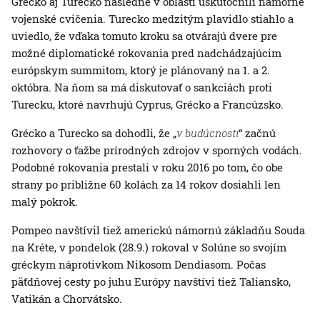
Grécko aj Turecko následne v oblasti uskutočnili námorné
vojenské cvičenia. Turecko medzitým plavidlo stiahlo a
uviedlo, že vďaka tomuto kroku sa otvárajú dvere pre
možné diplomatické rokovania pred nadchádzajúcim
európskym summitom, ktorý je plánovaný na 1. a 2.
októbra. Na ňom sa má diskutovať o sankciách proti
Turecku, ktoré navrhujú Cyprus, Grécko a Francúzsko.
Grécko a Turecko sa dohodli, že „
v budúcnosti
“ začnú
rozhovory o ťažbe prírodných zdrojov v sporných vodách.
Podobné rokovania prestali v roku 2016 po tom, čo obe
strany po približne 60 kolách za 14 rokov dosiahli len
malý pokrok.
Pompeo navštívil tiež americkú námornú základňu Souda
na Kréte, v pondelok (28.9.) rokoval v Solúne so svojím
gréckym náprotivkom Nikosom Dendiasom. Počas
päťdňovej cesty po juhu Európy navštívi tiež Taliansko,
Vatikán a Chorvátsko.