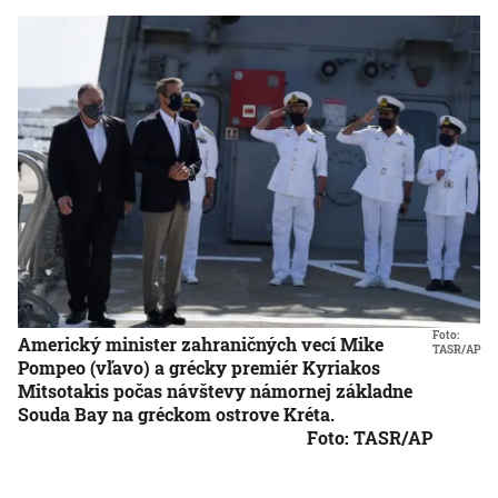
Foto:
Americký minister zahraničných vecí Mike
TASR/AP
Pompeo (vľavo) a grécky premiér Kyriakos
Mitsotakis počas návštevy námornej základne
Souda Bay na gréckom ostrove Kréta.
Foto: TASR/AP