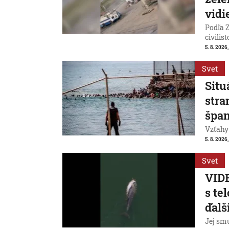
vidi
Podľa Z
civilist
5. 8. 2026
Svet
Situ
stra
špan
Vzťahy
5. 8. 2026,
Svet
VIDE
s te
ďalš
Jej smú