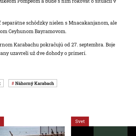
ikeom Pompeom a bude s ním rokovať o situácii v
ať separátne schôdzky nielen s Mnacakanjanom, ale
legom Ceyhunom Bayramovom.
ornom Karabachu pokračujú od 27. septembra. Boje
trany uzavreli už dve dohody o prímerí.
t
Náhorný Karabach
Svet