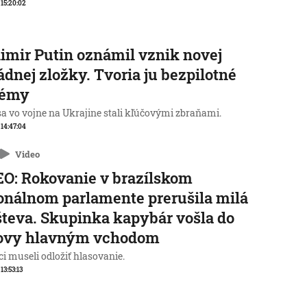
, 15:20:02
imir Putin oznámil vznik novej
dnej zložky. Tvoria ju bezpilotné
témy
sa vo vojne na Ukrajine stali kľúčovými zbraňami.
, 14:47:04
Video
O: Rokovanie v brazílskom
onálnom parlamente prerušila milá
teva. Skupinka kapybár vošla do
ovy hlavným vchodom
i museli odložiť hlasovanie.
 13:53:13