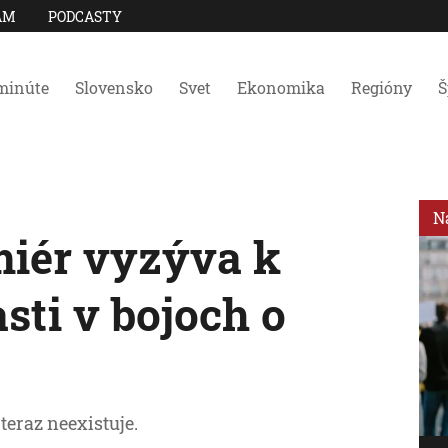
AM
PODCASTY
minúte
Slovensko
Svet
Ekonomika
Regióny
Š
N
iér vyzýva k
sti v bojoch o
teraz neexistuje.