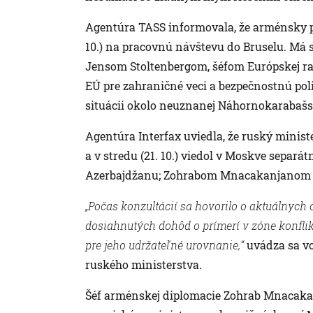
Agentúra TASS informovala, že arménsky pr
10.) na pracovnú návštevu do Bruselu. Má
Jensom Stoltenbergom, šéfom Európskej r
EÚ pre zahraničné veci a bezpečnostnú pol
situácii okolo neuznanej Náhornokarabašsk
Agentúra Interfax uviedla, že ruský ministe
a v stredu (21. 10.) viedol v Moskve separ
Azerbajdžanu; Zohrabom Mnacakanjanom
„Počas konzultácií sa hovorilo o aktuálnych
dosiahnutých dohôd o prímerí v zóne konfl
pre jeho udržateľné urovnanie,“
uvádza sa v
ruského ministerstva.
Šéf arménskej diplomacie Zohrab Mnacakan