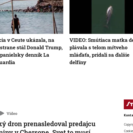
cia v Ceute ukázala, na
VIDEO: Smútiaca matka de
strane stál Donald Trump,
plávala s telom mŕtveho
španielsky denník La
mláďaťa, pridali sa ďalšie
uardia
delfíny
Video
Konta
ý dron prenasledoval predajcu
Copyri
niny v Chersone. Svet to musí
Cookie