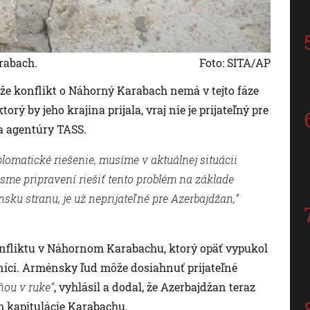
rabach.
Foto: SITA/AP
že konflikt o Náhorný Karabach nemá v tejto fáze
rý by jeho krajina prijala, vraj nie je prijateľný pre
a agentúry TASS.
iplomatické riešenie, musíme v aktuálnej situácii
sme pripravení riešiť tento problém na základe
nsku stranu, je už neprijateľné pre Azerbajdžan,“
konfliktu v Náhornom Karabachu, ktorý opäť vypukol
ľníci. Arménsky ľud môže dosiahnuť prijateľné
ňou v ruke“
, vyhlásil a dodal, že Azerbajdžan teraz
 kapitulácie Karabachu.