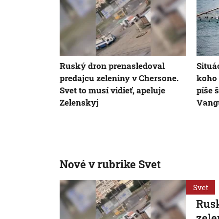
Ruský dron prenasledoval
Situá
predajcu zeleniny v Chersone.
koho 
Svet to musí vidieť, apeluje
píše 
Zelenskyj
Vang
Nové v rubrike Svet
Svet
Rusk
zele