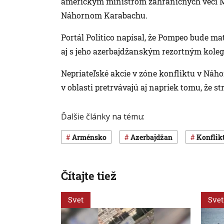
americkým ministrom zahraničných vecí M
Náhornom Karabachu.
Portál Politico napísal, že Pompeo bude m
aj s jeho azerbajdžanským rezortným ko
Nepriateľské akcie v zóne konfliktu v Náh
v oblasti pretrvávajú aj napriek tomu, že s
Ďalšie články na tému:
Arménsko
Azerbajdžan
konflik
Čítajte tiež
Svet
Svet