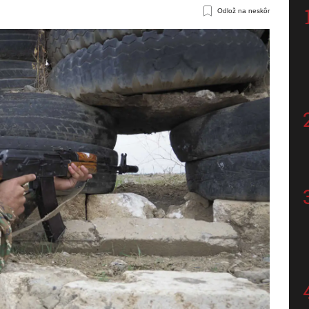
Odlož na neskôr