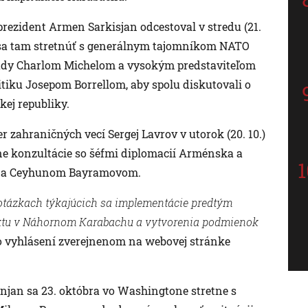
ezident Armen Sarkisjan odcestoval v stredu (21.
 sa tam stretnúť s generálnym tajomníkom NATO
ady Charlom Michelom a vysokým predstaviteľom
itiku Josepom Borrellom, aby spolu diskutovali o
ej republiky.
r zahraničných vecí Sergej Lavrov v utorok (20. 10.)
átne konzultácie so šéfmi diplomacií Arménska a
 a Ceyhunom Bayramovom.
 otázkach týkajúcich sa implementácie predtým
iktu v Náhornom Karabachu a vytvorenia podmienok
o vyhlásení zverejnenom na webovej stránke
jan sa 23. októbra vo Washingtone stretne s