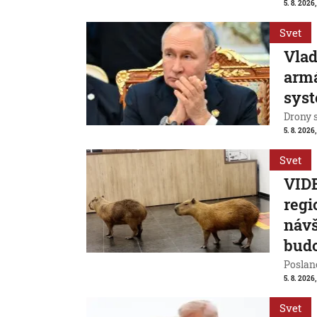
5. 8. 2026
Svet
Vlad
armá
sys
Drony 
5. 8. 2026
Svet
VIDE
regi
návš
bud
Poslanc
5. 8. 2026,
Svet