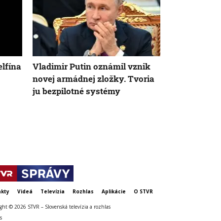
lfína
Vladimir Putin oznámil vznik
VIDEO: Roko
novej armádnej zložky. Tvoria
regionálnom
ju bezpilotné systémy
prerušila mi
Skupinka ka
budovy hla
kty
Videá
Televízia
Rozhlas
Aplikácie
O STVR
ght © 2026 STVR – Slovenská televízia a rozhlas
s