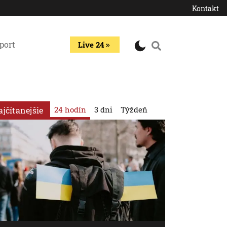
Kontakt
port
Live 24
24 hodín
3 dni
Týždeň
ajčítanejšie