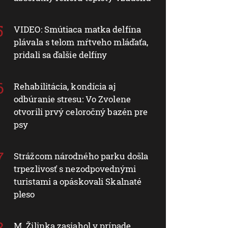
VIDEO: Smútiaca matka delfína
plávala s telom mŕtveho mláďaťa,
pridali sa ďalšie delfíny
Rehabilitácia, kondícia aj
odbúranie stresu: Vo Zvolene
otvorili prvý celoročný bazén pre
psy
Strážcom národného parku došla
trpezlivosť s nezodpovednými
turistami a opáskovali Skalnaté
pleso
M. Žilinka zasiahol v prípade