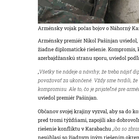
Arménsky vojak počas bojov o Náhorný Ka
Arménsky premiér Nikol Pašinjan uviedol, 
žiadne diplomatické riešenie. Kompromis, kto
azerbajdžanskú stranu sporu, uviedol podľ
„Všetky tie nádeje a návrhy, že treba nájsť d
považovať za ukončené. Vždy sme tvrdili, že 
kompromisu. Ale to, čo je prijateľné pre armé
uviedol premiér Pašinjan.
Občanov svojej krajiny vyzval, aby sa do 
pred tromi týždňami, zapojili ako dobrovo
riešenie konfliktu v Karabachu
„iba so zbra
nesúhlasí so žiadnym iným riešením okrem