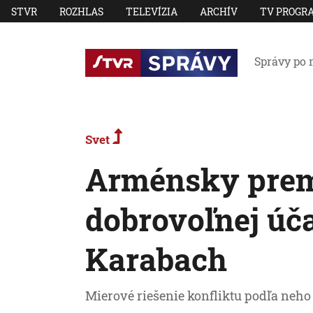
STVR
ROZHLAS
TELEVÍZIA
ARCHÍV
TV PROGR
Správy po 
Svet
Arménsky prem
dobrovoľnej úča
Karabach
Mierové riešenie konfliktu podľa neho 