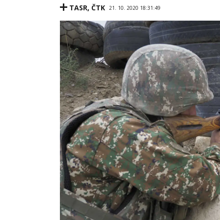
TASR
,
ČTK
21. 10. 2020 18:31:49