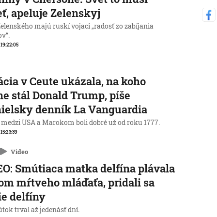
eť, apeluje Zelenskyj
elenského majú ruskí vojaci „radosť zo zabíjania
ov“.
, 19:22:05
ácia v Ceute ukázala, na koho
ne stál Donald Trump, píše
ielsky denník La Vanguardia
 medzi USA a Marokom boli dobré už od roku 1777.
 15:23:39
Video
O: Smútiaca matka delfína plávala
lom mŕtveho mláďaťa, pridali sa
ie delfíny
tok trval až jedenásť dní.