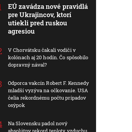
EÚ zavádza nové pravidlá
pre Ukrajincov, ktorí
utiekli pred ruskou
agresiou
V Chorvátsku čakali vodiči v
kolónach aj 20 hodín. Čo spôsobilo
dopravný nával?
Odporca vakcín Robert F. Kennedy
mladší vyzýva na očkovanie. USA
čelia rekordnému počtu prípadov
osýpok
Na Slovensku padol nový
absolútny rekord teploty vzduchu