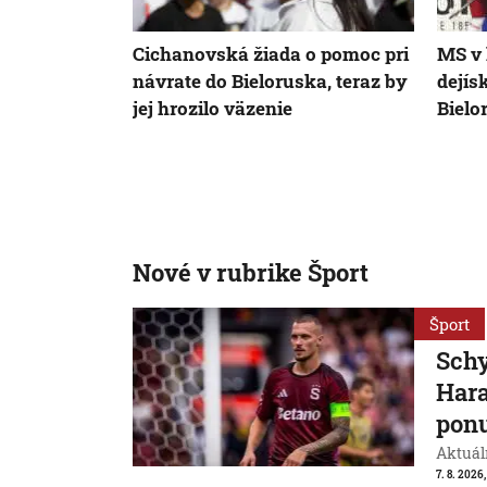
Cichanovská žiada o pomoc pri
MS v 
návrate do Bieloruska, teraz by
dejís
jej hrozilo väzenie
Bielo
Nové v rubrike Šport
Šport
Schy
Hara
ponu
Aktuál
7. 8. 2026,