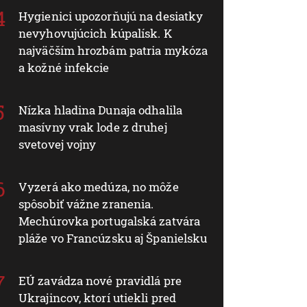
Hygienici upozorňujú na desiatky
nevyhovujúcich kúpalísk. K
najväčším hrozbám patria mykóza
a kožné infekcie
Nízka hladina Dunaja odhalila
masívny vrak lode z druhej
svetovej vojny
Vyzerá ako medúza, no môže
spôsobiť vážne zranenia.
Mechúrovka portugalská zatvára
pláže vo Francúzsku aj Španielsku
EÚ zavádza nové pravidlá pre
Ukrajincov, ktorí utiekli pred