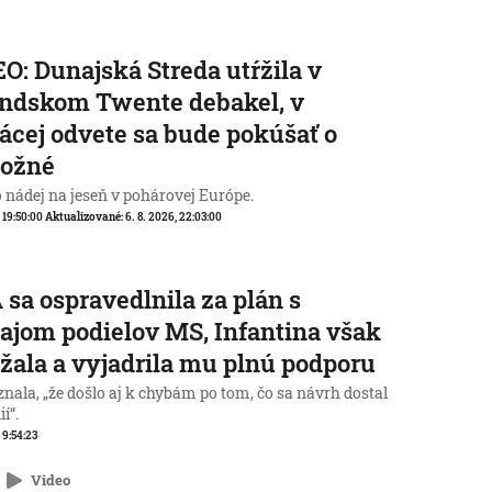
O: Dunajská Streda utŕžila v
ndskom Twente debakel, v
cej odvete sa bude pokúšať o
ožné
o nádej na jeseň v pohárovej Európe.
, 19:50:00
Aktualizované:
6. 8. 2026, 22:03:00
 sa ospravedlnila za plán s
ajom podielov MS, Infantina však
žala a vyjadrila mu plnú podporu
nala, „že došlo aj k chybám po tom, čo sa návrh dostal
í“.
, 9:54:23
Video