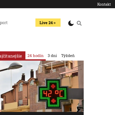
Kontakt
port
Live 24
24 hodín
3 dni
Týždeň
ajčítanejšie