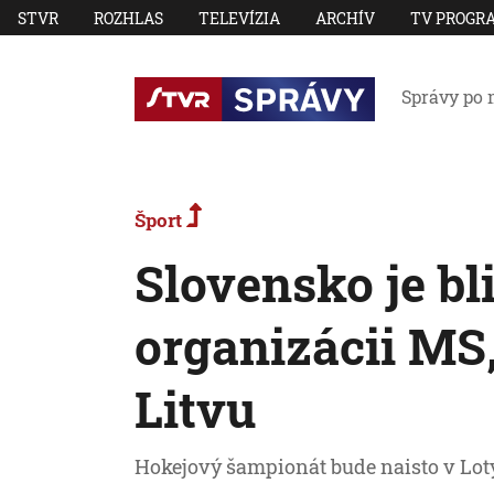
STVR
ROZHLAS
TELEVÍZIA
ARCHÍV
TV PROGR
Správy po 
Šport
Slovensko je bli
organizácii MS,
Litvu
Hokejový šampionát bude naisto v Lot