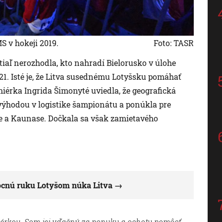
 v hokeji 2019.
Foto: TASR
iaľ nerozhodla, kto nahradí Bielorusko v úlohe
21. Isté je, že Litva susednému Lotyšsku pomáhať
iérka Ingrida Šimonyté uviedla, že geografická
 výhodou v logistike šampionátu a ponúkla pre
se a Kaunase. Dočkala sa však zamietavého
ocnú ruku Lotyšom núka Litva
iérkou. Som jej vďačný za ponuku a ochotu pomôcť.