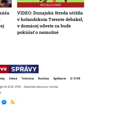
AKTUALIZOVANÉ
ukáša
VIDEO: Dunajská Streda utŕžila
FIFA sa ospr
a
v holandskom Twente debakel,
predajom po
ej
v domácej odvete sa bude
Infantina vš
pokúšať o nemožné
vyjadrila m
kty
Videá
Televízia
Rozhlas
Aplikácie
O STVR
ght © 2026 STVR – Slovenská televízia a rozhlas
s