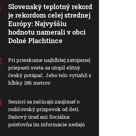
Slovenský teplotný rekord
je rekordom celej strednej
Európy: Najvyššiu
hodnotu namerali v obci
Dolné Plachtince
Pri prieskume najhlbšej zatopenej
priepasti sveta sa utopil elitný
český potápač. Jeho telo vytiahli z
hĺbky 186 metrov
Seniori sa začínajú zaujímať o
rodičovský príspevok od detí.
Daňový úrad ani Sociálna
poisťovňa im informácie nedajú