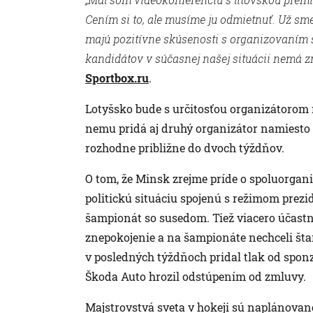
Cením si to, ale musíme ju odmietnuť. Už sm
majú pozitívne skúsenosti s organizovaním s
kandidátov v súčasnej našej situácii nemá z
Sportbox.ru
.
Lotyšsko bude s určitosťou organizátorom m
nemu pridá aj druhý organizátor namiesto Bi
rozhodne približne do dvoch týždňov.
O tom, že Minsk zrejme príde o spoluorgani
politickú situáciu spojenú s režimom prez
šampionát so susedom. Tiež viacero účastn
znepokojenie a na šampionáte nechceli štar
v posledných týždňoch pridal tlak od spon
Škoda Auto hrozil odstúpením od zmluvy.
Majstrovstvá sveta v hokeji sú naplánované 