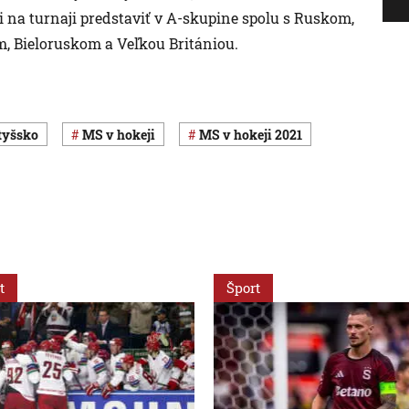
i na turnaji predstaviť v A-skupine spolu s Ruskom,
, Bieloruskom a Veľkou Britániou.
otyšsko
MS v hokeji
MS v hokeji 2021
t
Šport