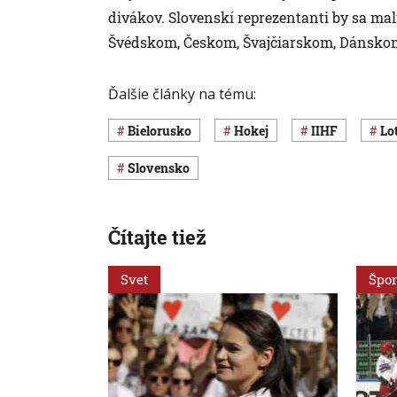
divákov. Slovenskí reprezentanti by sa mal
Švédskom, Českom, Švajčiarskom, Dánskom
Ďalšie články na tému:
Bielorusko
Hokej
IIHF
L
Slovensko
Čítajte tiež
Svet
Špor