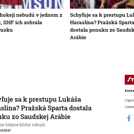
hokeji nebudú v jednom z
Schyľuje sa k prestupu L
k, IIHF ich zobrala
Haraslína? Pražská Spart
rusku
dostala ponuku zo Saudsk
Arábie
Konta
ľuje sa k prestupu Lukáša
Copyri
slína? Pražská Sparta dostala
Cookie
ku zo Saudskej Arábie
ne údajne kluby rokujú.
 10:53:47