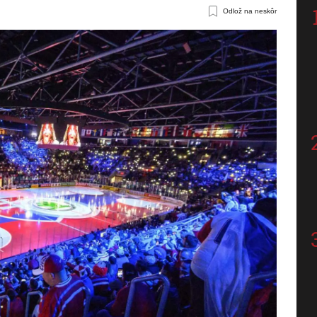
Odlož na neskôr