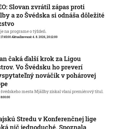
O: Slovan zvrátil zápas proti
lby a zo Švédska si odnáša dôležité
zstvo
 je na programe o týždeň.
, 17:45:00
Aktualizované:
4. 8. 2026, 20:12:00
an čaká ďalší krok za Ligou
trov. Vo Švédsku ho preverí
spytateľný nováčik v pohárovej
ópe
 švédskeho mesta Mjällby získal vlani premiérový titul.
, 8:00:00
jskú Stredu v Konferenčnej lige
ká nič jednoduché. Spoznala