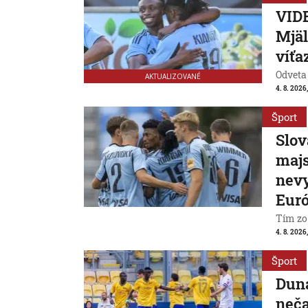
VIDE
Mjäl
víťa
Odveta
AKTUALIZOVANÉ
4. 8. 2026
Šport
Slov
majs
nevy
Eur
Tím zo
4. 8. 2026
Šport
Duna
neča