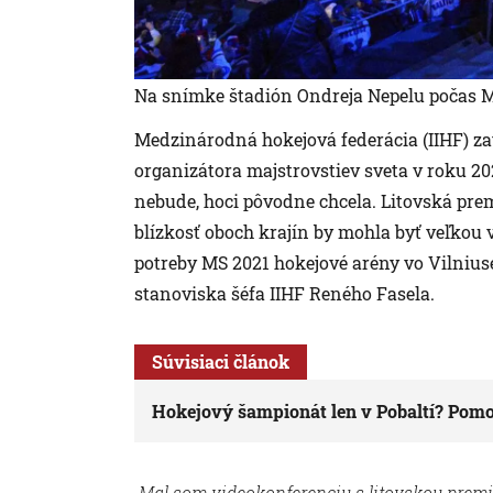
Na snímke štadión Ondreja Nepelu počas MS
Medzinárodná hokejová federácia (IIHF) zat
organizátora majstrovstiev sveta v roku 20
nebude, hoci pôvodne chcela. Litovská prem
blízkosť oboch krajín by mohla byť veľkou
potreby MS 2021 hokejové arény vo Vilniu
stanoviska šéfa IIHF Reného Fasela.
Súvisiaci článok
Hokejový šampionát len v Pobaltí? Pom
„Mal som videokonferenciu s litovskou prem