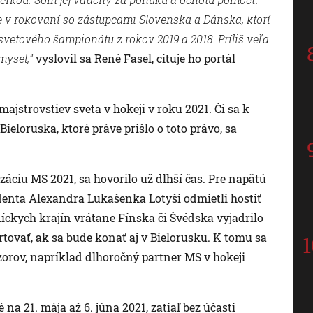
e v rokovaní so zástupcami Slovenska a Dánska, ktorí
vetového šampionátu z rokov 2019 a 2018. Príliš veľa
mysel,“
vyslovil sa René Fasel, cituje ho portál
ajstrovstiev sveta v hokeji v roku 2021. Či sa k
eloruska, ktoré práve prišlo o toto právo, sa
záciu MS 2021, sa hovorilo už dlhší čas. Pre napätú
identa Alexandra Lukašenka Lotyši odmietli hostiť
íckych krajín vrátane Fínska či Švédska vyjadrilo
tovať, ak sa bude konať aj v Bielorusku. K tomu sa
zorov, napríklad dlhoročný partner MS v hokeji
na 21. mája až 6. júna 2021, zatiaľ bez účasti