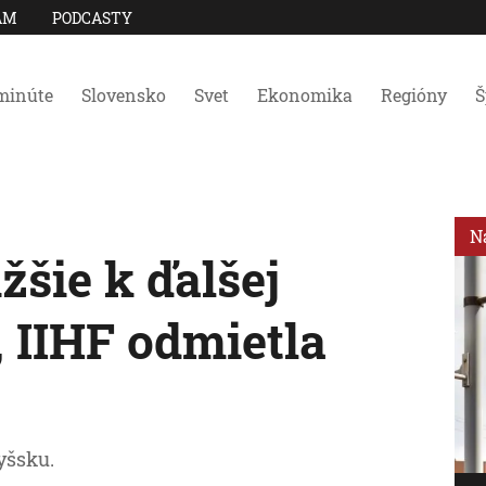
AM
PODCASTY
minúte
Slovensko
Svet
Ekonomika
Regióny
Š
N
žšie k ďalšej
 IIHF odmietla
yšsku.