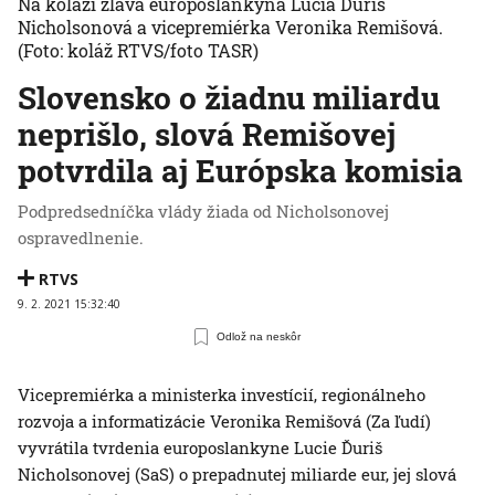
Na koláži zľava europoslankyňa Lucia Ďuriš
Nicholsonová a vicepremiérka Veronika Remišová.
(Foto: koláž RTVS/foto TASR)
Slovensko o žiadnu miliardu
neprišlo, slová Remišovej
potvrdila aj Európska komisia
Podpredsedníčka vlády žiada od Nicholsonovej
ospravedlnenie.
RTVS
9. 2. 2021 15:32:40
Odlož na neskôr
Vicepremiérka a ministerka investícií, regionálneho
rozvoja a informatizácie Veronika Remišová (Za ľudí)
vyvrátila tvrdenia europoslankyne Lucie Ďuriš
Nicholsonovej (SaS) o prepadnutej miliarde eur, jej slová