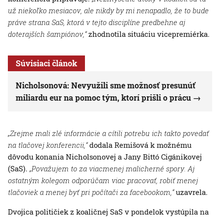
už niekoľko mesiacov, ale nikdy by mi nenapadlo, že to bude
práve strana SaS, ktorá v tejto disciplíne predbehne aj
doterajších šampiónov,“
zhodnotila situáciu vicepremiérka.
Súvisiaci článok
Nicholsonová: Nevyužili sme možnosť presunúť
miliardu eur na pomoc tým, ktorí prišli o prácu
„Zrejme mali zlé informácie a cítili potrebu ich takto povedať
na tlačovej konferencii,“
dodala Remišová k možnému
dôvodu konania Nicholsonovej a Jany Bittó Cigánikovej
(SaS).
„Považujem to za viacmenej malicherné spory. Aj
ostatným kolegom odporúčam viac pracovať, robiť menej
tlačoviek a menej byť pri počítači za facebookom,“
uzavrela.
Dvojica političiek z koaličnej SaS v pondelok vystúpila na