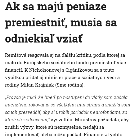
Ak sa majú peniaze
premiestniť, musia sa
odniekiaľ vziať
Remišová reagovala aj na ďalšiu kritiku, podľa ktorej sa
malo do Európskeho sociálneho fondu premiestniť viac
financií. K Nicholsonovej s Cigánikovou sa s touto
výčitkou pridal aj minister práce a sociálnych vecí a
rodiny Milan Krajniak (Sme rodina).
„Pravda je taká, že hneď po nastúpení do vlády som začala
intenzívne rokovania so všetkými ministrami a snažila som
sa ich presvedčiť, aby si urobili poriadok s eurofondami, za
ktoré sú zodpovední,“
vysvetlila. Ministrov požiadala, aby
zrušili výzvy, ktoré sú nezmyselné, nedajú sa
implementovať, alebo môžu počkať. Financie z týchto