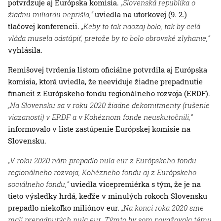
potvrdzuje aj Európska komisia.
„Slovenská republika o
žiadnu miliardu neprišla,“
uviedla na utorkovej (9. 2.)
tlačovej konferencii.
„Keby to tak naozaj bolo, tak by celá
vláda musela odstúpiť, pretože by to bolo obrovské zlyhanie,“
vyhlásila.
Remišovej tvrdenia listom oficiálne potvrdila aj Európska
komisia, ktorá uviedla, že neeviduje žiadne prepadnutie
financií z Európskeho fondu regionálneho rozvoja (ERDF).
„Na Slovensku sa v roku 2020 žiadne dekomitmenty (rušenie
viazanosti) v ERDF a v Kohéznom fonde neuskutočnili,“
informovalo v liste zastúpenie Európskej komisie na
Slovensku.
„V roku 2020 nám prepadlo nula eur z Európskeho fondu
regionálneho rozvoja, Kohézneho fondu aj z Európskeho
sociálneho fondu,“
uviedla vicepremiérka s tým, že je na
tieto výsledky hrdá, keďže v minulých rokoch Slovensku
prepadlo niekoľko miliónov eur.
„Na konci roka 2020 sme
mali prepadnutých nula eur. Týmto by som považovala tému