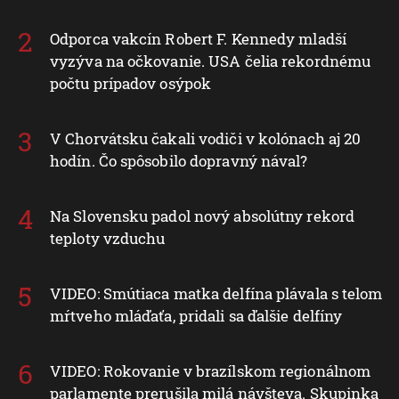
Odporca vakcín Robert F. Kennedy mladší
vyzýva na očkovanie. USA čelia rekordnému
počtu prípadov osýpok
V Chorvátsku čakali vodiči v kolónach aj 20
hodín. Čo spôsobilo dopravný nával?
Na Slovensku padol nový absolútny rekord
teploty vzduchu
VIDEO: Smútiaca matka delfína plávala s telom
mŕtveho mláďaťa, pridali sa ďalšie delfíny
VIDEO: Rokovanie v brazílskom regionálnom
parlamente prerušila milá návšteva. Skupinka