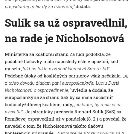
prepadnutej miliardy za uzavretú,“
dodala.
Sulík sa už ospravedlnil,
na rade je Nicholsonová
Ministerka za koaličnú stranu Za ľudí podotkla, že
podobné tlačovky mala naposledy ešte v opozícii, keď
musela
„fakt po fakte vyvracať klamstvá Smeru-SD“
.
Podobné útoky od koaličných partnerov však nečakala.
„Aj
z tohto dôvodu žiadam pani europoslankyňu Luciu Ďuriš
Nicholsonovú o ospravedlnenie,“
uviedla a dodala, že
europoslankyňa za stranu SaS by sa mala zúčastniť
budúcotýždňovej koaličnej rady,
„na ktorej by mala veci
vysvetliť“
. Jej stranícky predseda Richard Sulík (SaS) sa
Remišovej ospravedlnil už v pondelok (8. 2.) a povedal, že
nevedel o tom, že Nicholsonová takúto tlačovú
konferenciu pripravuje.
„Nezmyselné útoky v koalícii sú tu