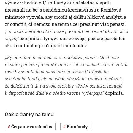
výziev v hodnote 1,1 miliardy eur následne v apríli
presunuli na boj s pandémiou koronavírusu a Remišová
ministrov vyzvala, aby urobili aj ďalšiu hĺbkovú analýzu a
zhodnotili, či nemôžu na tento účel presunúť viac peňazí.
„
Financie z eruofondov môže presunúť len rezort ako riadiaci
orgán,“
ozrejmila s tým, že ona zo svojej pozície pôsobí len
ako koordinátor pri čerpaní eurofondov.
„My nemáme neobmedzené množstvo peňazí. Ak chcete
niekam peniaze presunúť, musíte ich odniekiaľ zobrať. Veľmi
rada by som tieto peniaze presunula do Európskeho
sociálneho fondu, ale na vláde nás všetci ministri uisťovali,
že dokážu minúť na svoje projekty všetky peniaze, nemajú
k dispozícii nič ďalšie a všetko vzorne vyčerpajú,“
doplnila.
Ďalšie články na tému:
čerpanie eurofondov
eurofondy