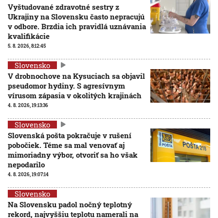
Vyštudované zdravotné sestry z
Ukrajiny na Slovensku často nepracujú
v odbore. Brzdia ich pravidlá uznávania
kvalifikácie
5. 8. 2026, 8:12:45
Slovensko
V drobnochove na Kysuciach sa objavil
pseudomor hydiny. S agresívnym
vírusom zápasia v okolitých krajinách
4. 8. 2026, 19:13:36
Slovensko
Slovenská pošta pokračuje v rušení
pobočiek. Téme sa mal venovať aj
mimoriadny výbor, otvoriť sa ho však
nepodarilo
4. 8. 2026, 19:07:14
Slovensko
Na Slovensku padol nočný teplotný
rekord, najvyššiu teplotu namerali na