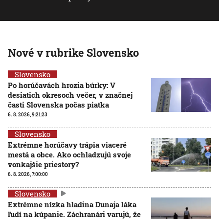
Nové v rubrike Slovensko
Slovensko
Po horúčavách hrozia búrky: V
desiatich okresoch večer, v značnej
časti Slovenska počas piatka
6. 8. 2026, 9:21:23
Slovensko
Extrémne horúčavy trápia viaceré
mestá a obce. Ako ochladzujú svoje
vonkajšie priestory?
6. 8. 2026, 7:00:00
Slovensko
Extrémne nízka hladina Dunaja láka
ľudí na kúpanie. Záchranári varujú, že