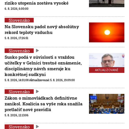
riziko utopenia zostáva vysoké
6. 8. 2026, 6:00:00
Slovensko
Na Slovensku padol nový absolútny
rekord teploty vzduchu
5. 8. 2026, 17:26:51
Slovensko
Susko podá v súvislosti s vraždou
učiteľky v Gelnici trestné oznámenie,
disciplinárny návrh smeruje ku
AKTUALIZOVANÉ
konkrétnej sudkyni
5. 8. 2026, 14:01:08
Aktualizované:
5. 8. 2026, 19:09:00
Slovensko
Zákon o mimovládkach definitívne
zanikol. Koalícia sa vyše roka snažila
pretlačiť nové pravidlá
5. 8. 2026, 12:13:06
Slovensko