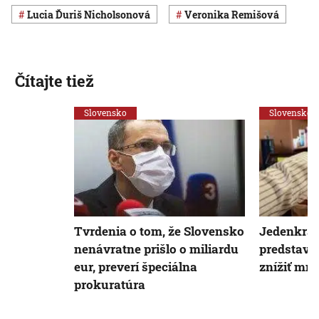
Lucia Ďuriš Nicholsonová
Veronika Remišová
Čítajte tiež
Slovensko
Slovensko
Tvrdenia o tom, že Slovensko
Jedenkrát
nenávratne prišlo o miliardu
predstavi
eur, preverí špeciálna
znížiť mn
prokuratúra