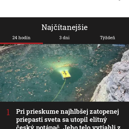
Najčítanejšie
24 hodín
3 dni
Týždeň
Pri prieskume najhlbšej zatopenej
priepasti sveta sa utopil elitný
český potápač. Jeho telo vytiahli z