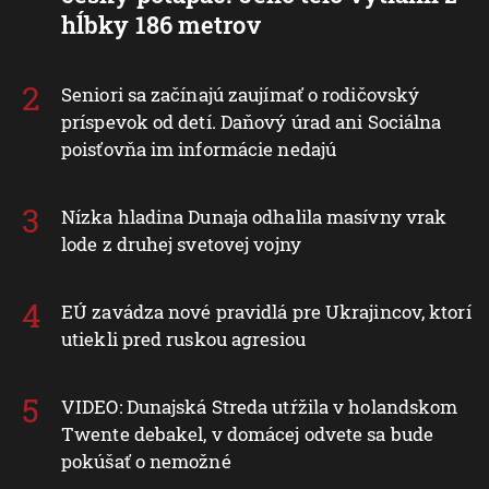
hĺbky 186 metrov
Seniori sa začínajú zaujímať o rodičovský
príspevok od detí. Daňový úrad ani Sociálna
poisťovňa im informácie nedajú
Nízka hladina Dunaja odhalila masívny vrak
lode z druhej svetovej vojny
EÚ zavádza nové pravidlá pre Ukrajincov, ktorí
utiekli pred ruskou agresiou
VIDEO: Dunajská Streda utŕžila v holandskom
Twente debakel, v domácej odvete sa bude
pokúšať o nemožné