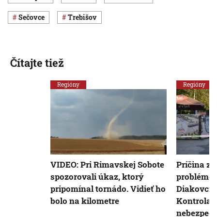
Sečovce
Trebišov
Čítajte tiež
Regióny
Regióny
VIDEO: Pri Rimavskej Sobote
Príčina z
spozorovali úkaz, ktorý
problémov
pripomínal tornádo. Vidieť ho
Diakovcia
bolo na kilometre
Kontrola 
nebezpečn