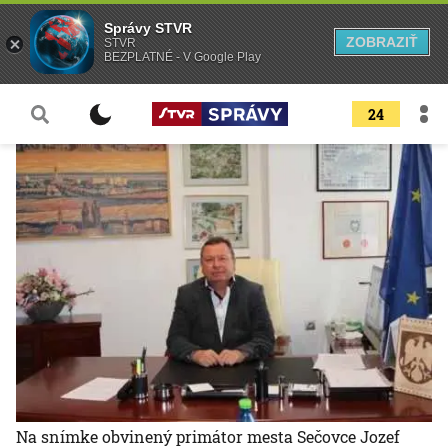
Správy STVR
ZOBRAZIŤ
STVR
BEZPLATNÉ - V Google Play
24
Na snímke obvinený primátor mesta Sečovce Jozef