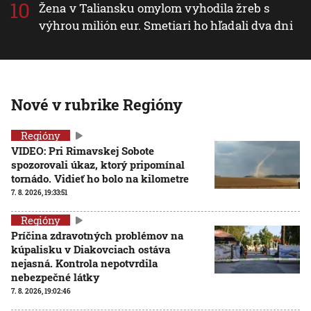
Žena v Taliansku omylom vyhodila žreb s
výhrou milión eur. Smetiari ho hľadali dva dni
Nové v rubrike Regióny
Regióny
VIDEO: Pri Rimavskej Sobote
spozorovali úkaz, ktorý pripomínal
tornádo. Vidieť ho bolo na kilometre
7. 8. 2026, 19:33:51
Regióny
Príčina zdravotných problémov na
kúpalisku v Diakovciach ostáva
nejasná. Kontrola nepotvrdila
nebezpečné látky
7. 8. 2026, 19:02:46