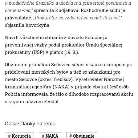
a mediačného úradníka a uložila mu primerané povinnosti a
obmedzenia,“
spresnila Kudjáková. Rozhodnutie súdu je
právoplatné.
„Prokurátor sa vzdal práva podať sťažnosť,“
objasnila hovorkyňa.
Návrh väzobného stíhania z dôvodu kolúznej a
preventívnej väzby podal prokurátor Úradu špeciálnej
prokuratúry (ÚŠP) v piatok (19. 3.).
Obvinenie primátora Sečoviec súvisí s kauzou korupcie pri
prideľovaní mestských bytov a tiež so zákazkami pre
mesto Sečovce (okres Trebišov). Vyšetrovateľ Národnej
kriminálnej agentúry (NAKA) v prípade obvinil šesť osôb.
Polícia informovala, že išlo o dlhodobo rozpracovanú akciu
s krycím názvom Feudál.
Ďalšie články na tému:
korupcia
NAKA
obvinenie