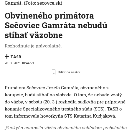
Gamrát.
(Foto: secovce.sk)
Obvineného primátora
Sečoviec Gamráta nebudú
stíhať väzobne
Rozhodnute je právoplatné.
TASR
20. 3. 2021 18:44:59
Odlož na neskôr
Primátora Sečoviec Jozefa Gamráta, obvineného z
korupcie, budú stíhať na slobode. O tom, že nebude vzatý
do väzby, v sobotu (20. 3.) rozhodla sudkyňa pre prípravné
konanie Špecializovaného trestného súdu (ŠTS). TASR o
tom informovala hovorkyňa ŠTS Katarína Kudjáková.
„Sudkyňa nahradila väzbu obvineného dohľadom probačného