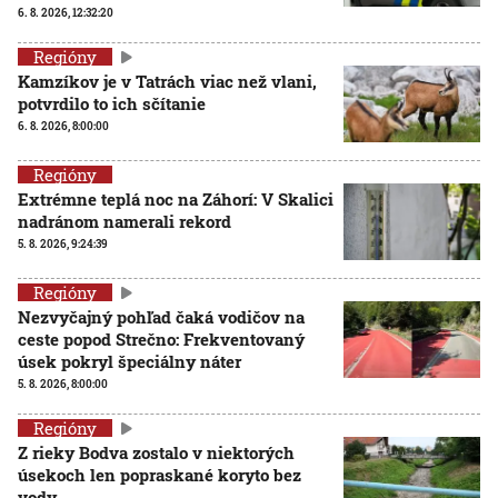
6. 8. 2026, 12:32:20
Regióny
Kamzíkov je v Tatrách viac než vlani,
potvrdilo to ich sčítanie
6. 8. 2026, 8:00:00
Regióny
Extrémne teplá noc na Záhorí: V Skalici
nadránom namerali rekord
5. 8. 2026, 9:24:39
Regióny
Nezvyčajný pohľad čaká vodičov na
ceste popod Strečno: Frekventovaný
úsek pokryl špeciálny náter
5. 8. 2026, 8:00:00
Regióny
Z rieky Bodva zostalo v niektorých
úsekoch len popraskané koryto bez
vody