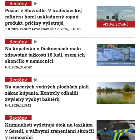
Regióny
Požiar v Slovnafte: V bratislavskej
rafinérii horel uskladnený ropný
produkt, príčiny vyšetrujú
AKTUALIZOVANÉ
7. 8. 2026, 15:30:32
Aktualizované:
7. 8. 2026, 15:45:00
Regióny
Na kúpalisku v Diakovciach malo
zdravotné ťažkosti 16 ľudí, osem ich
skončilo v nemocnici
6. 8. 2026, 21:47:42
Regióny
Na viacerých vodných plochách platí
zákaz kúpania. Kontroly odhalili
zvýšený výskyt baktérií
6. 8. 2026, 13:38:42
Regióny
Kriminalisti vyšetrujú útok na taxikára
v Seredi, s vážnymi zraneniami skončil
v nemocnici