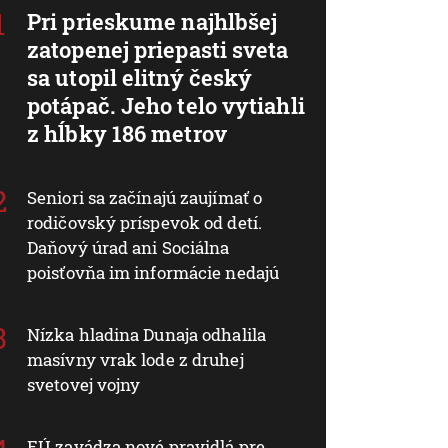
Pri prieskume najhlbšej
zatopenej priepasti sveta
sa utopil elitný český
potápač. Jeho telo vytiahli
z hĺbky 186 metrov
Seniori sa začínajú zaujímať o
rodičovský príspevok od detí.
Daňový úrad ani Sociálna
poisťovňa im informácie nedajú
Nízka hladina Dunaja odhalila
masívny vrak lode z druhej
svetovej vojny
EÚ zavádza nové pravidlá pre