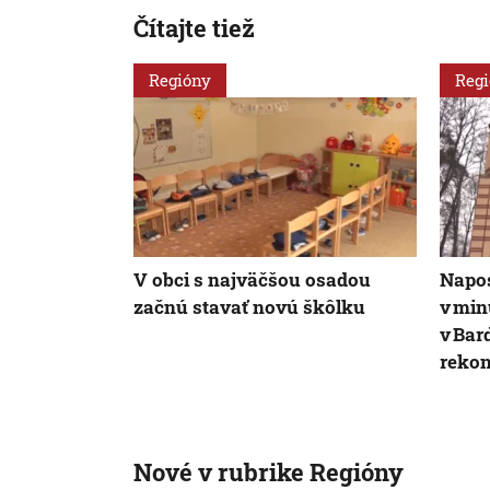
Čítajte tiež
Regióny
Reg
V obci s najväčšou osadou
Napos
začnú stavať novú škôlku
v min
v Bar
rekon
Nové v rubrike Regióny