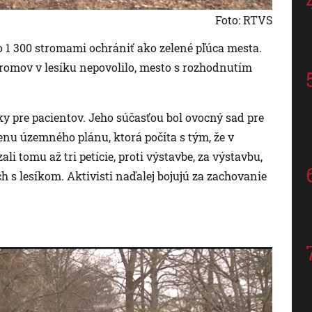
Foto: RTVS
o 1 300 stromami ochrániť ako zelené pľúca mesta.
tromov v lesíku nepovolilo, mesto s rozhodnutím
y pre pacientov. Jeho súčasťou bol ovocný sad pre
enu územného plánu, ktorá počíta s tým, že v
i tomu až tri petície, proti výstavbe, za výstavbu,
h s lesíkom. Aktivisti naďalej bojujú za zachovanie