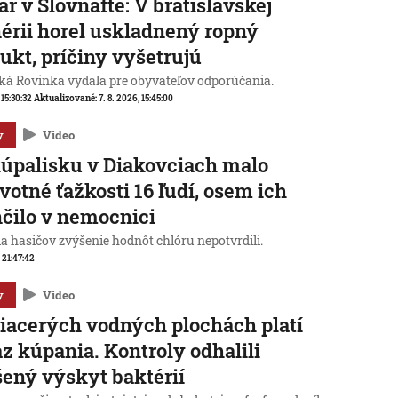
ar v Slovnafte: V bratislavskej
nérii horel uskladnený ropný
ukt, príčiny vyšetrujú
ká Rovinka vydala pre obyvateľov odporúčania.
 15:30:32
Aktualizované:
7. 8. 2026, 15:45:00
y
Video
úpalisku v Diakovciach malo
votné ťažkosti 16 ľudí, osem ich
čilo v nemocnici
a hasičov zvýšenie hodnôt chlóru nepotvrdili.
, 21:47:42
y
Video
iacerých vodných plochách platí
z kúpania. Kontroly odhalili
ený výskyt baktérií