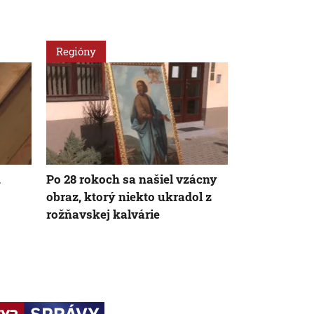
Regióny
Regióny
.
Po 28 rokoch sa našiel vzácny
Rekonštrukc
obraz, ktorý niekto ukradol z
odevného uč
rožňavskej kalvárie
vyriešiť pr
bytmi