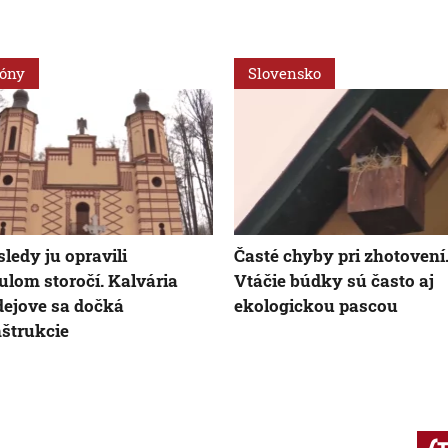
ióny
Slovensko
ledy ju opravili
Časté chyby pri zhotovení
ulom storočí. Kalvária
Vtáčie búdky sú často aj
dejove sa dočká
ekologickou pascou
štrukcie