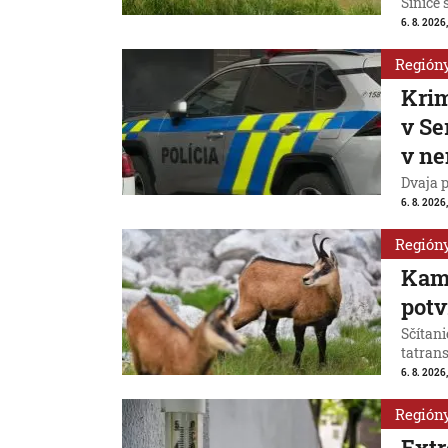
Sinice 
6. 8. 2026,
Región
Krim
v Se
v n
Dvaja 
6. 8. 2026
Región
Kamz
potv
Sčítan
tatran
6. 8. 2026
Región
Extr