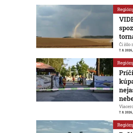
Región
VIDE
spoz
torn
Či išlo
7. 8. 2026,
Región
Príč
kúpa
neja
nebe
Viacer
7. 8. 2026
Región