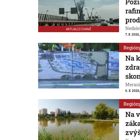
Poži
rafi
prod
Neďale
AKTUALIZOVANÉ
7. 8. 2026,
Región
Na k
zdra
skon
Merani
6. 8. 2026
Región
Na v
záka
zvýš