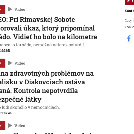
y
Video
Konta
O: Pri Rimavskej Sobote
Copyri
orovali úkaz, ktorý pripomínal
Cookie
ádo. Vidieť ho bolo na kilometre
 naozaj o tornádo, nemožno nateraz potvrdiť.
 19:33:51
y
Video
ina zdravotných problémov na
lisku v Diakovciach ostáva
sná. Kontrola nepotvrdila
zpečné látky
o ľudí skončilo v nemocniciach.
, 19:02:46
y
Video