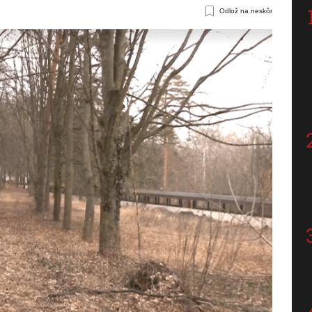
Odlož na neskôr