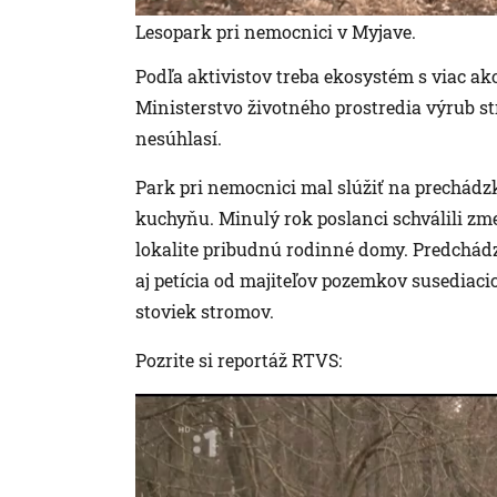
Lesopark pri nemocnici v Myjave.
Podľa aktivistov treba ekosystém s viac ak
Ministerstvo životného prostredia výrub s
nesúhlasí.
Park pri nemocnici mal slúžiť na prechádzk
kuchyňu. Minulý rok poslanci schválili zm
lokalite pribudnú rodinné domy. Predchádzal
aj petícia od majiteľov pozemkov susediacic
stoviek stromov.
Pozrite si reportáž RTVS: