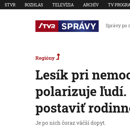
STVR
ROZHLAS
TELEVÍZIA
ARCHÍV
TV PROGR
Správy po 
Regióny
Lesík pri nemo
polarizuje ľudí
postaviť rodin
Je po nich čoraz väčší dopyt.