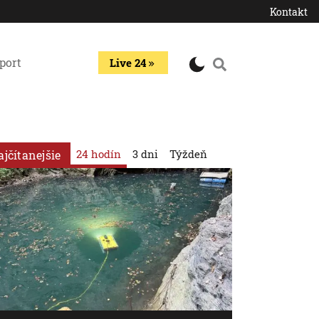
Kontakt
port
Live 24
24 hodín
3 dni
Týždeň
ajčítanejšie