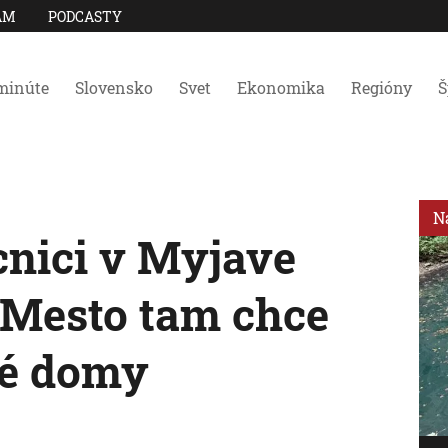
AM
PODCASTY
minúte
Slovensko
Svet
Ekonomika
Regióny
Š
N
cnici v Myjave
. Mesto tam chce
né domy