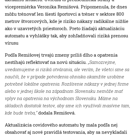
vicepremiérka Veronika Remišová. Pripomenula, že dnes
môžu trénovať len šiesti športovci a tréner v sektore 800
metrov štvorcových, kde je riziko nákazy radikálne nižšie
ako v uzavretých priestoroch. Preto žiadajú aktualizáciu
automatu a vyhlášky tak, aby zohľadňovali riziká prenosu
vírusu
Podľa Remišovej trvajú zmeny príliš dlho a opatrenia
nestíhajú reflektovať na novú situáciu.
„Samozrejme,
uvedomujeme si riziká otvárania, ale verím, že všetci sme sa
naučili, že v prípade potvrdenia ohniska okamžite urobíme
potrebné lokálne opatrenia. Rozšírenie nákazy v jednej firme
alebo v jednej škole na západnom Slovensku nemôže mať
vplyv na opatrenia na východnom Slovensku. Máme na
skladoch dostatok testov, aby sme ich využívali masívne tam,
kde bude treba,“
dodala Remišová.
Aktualizácia covidového automatu by mala podľa nej
obsahovať aj nové pravidlá testovania, aby sa nevykladali