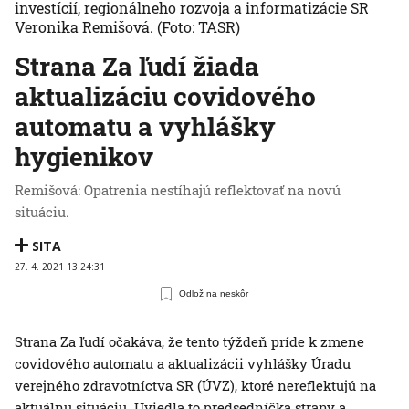
investícií, regionálneho rozvoja a informatizácie SR
Veronika Remišová.
(Foto: TASR)
Strana Za ľudí žiada
aktualizáciu covidového
automatu a vyhlášky
hygienikov
Remišová: Opatrenia nestíhajú reflektovať na novú
situáciu.
SITA
27. 4. 2021 13:24:31
Odlož na neskôr
Strana Za ľudí očakáva, že tento týždeň príde k zmene
covidového automatu a aktualizácii vyhlášky Úradu
verejného zdravotníctva SR (ÚVZ), ktoré nereflektujú na
aktuálnu situáciu. Uviedla to predsedníčka strany a