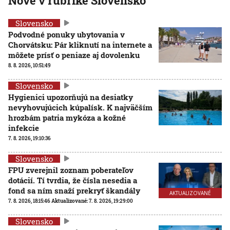
Nové v rubrike Slovensko
Slovensko
Podvodné ponuky ubytovania v
Chorvátsku: Pár kliknutí na internete a
môžete prísť o peniaze aj dovolenku
8. 8. 2026, 10:51:49
Slovensko
Hygienici upozorňujú na desiatky
nevyhovujúcich kúpalísk. K najväčším
hrozbám patria mykóza a kožné
infekcie
7. 8. 2026, 19:10:36
Slovensko
FPU zverejnil zoznam poberateľov
dotácií. Tí tvrdia, že čísla nesedia a
fond sa ním snaží prekryť škandály
AKTUALIZOVANÉ
7. 8. 2026, 18:15:46
Aktualizované:
7. 8. 2026, 19:29:00
Slovensko