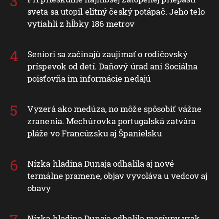
sveta sa utopil elitný český potápač. Jeho telo
vytiahli z hĺbky 186 metrov
Seniori sa začínajú zaujímať o rodičovský
príspevok od detí. Daňový úrad ani Sociálna
poisťovňa im informácie nedajú
Vyzerá ako medúza, no môže spôsobiť vážne
zranenia. Mechúrovka portugalská zatvára
pláže vo Francúzsku aj Španielsku
Nízka hladina Dunaja odhalila aj nové
termálne pramene, objav vyvoláva u vedcov aj
obavy
Nízka hladina Dunaja odhalila masívny vrak