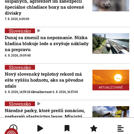
ošípaných, agrorezort im zabezpečil
špeciálne chladiace boxy na ulovené
diviaky
7. 8. 2026, 6:00:00
Slovensko
Dunaj sa zmenil na nepoznanie. Nízka
hladina blokuje lode a zvyšuje náklady
na prepravu
6. 8. 2026, 19:09:48
Slovensko
Nový slovenský teplotný rekord má
ešte vyššiu hodnotu, ako sa pôvodne
zdalo
AKTUALIZOVANÉ
6. 8. 2026, 14:59:28
Aktualizované:
6. 8. 2026, 16:57:00
Slovensko
Národné parky, ktoré prešli zonáciou,
preberajú vlastníctvo lesov. Ministri
Taraba a Takáč podpísali memorandum
AKTUALIZOVANÉ
6. 8. 2026, 13:53:32
Aktualizované:
6. 8. 2026, 19:04:00