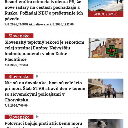
Rezort vnútra odmieta tvrdenia PS, že
nové radary na cestách pochádzajú z
Ruska. Požiadal NBÚ o prešetrenie ich
AKTUALIZOVANÉ
pôvodu
7. 8. 2026, 13:08:52
Aktualizované:
7. 8. 2026, 19:12:00
Slovensko
Slovenský teplotný rekord je rekordom
celej strednej Európy: Najvyššiu
hodnotu namerali v obci Dolné
Plachtince
7. 8. 2026, 12:32:51
Slovensko
Nie sú na dovolenke, hoci sú celé leto
pri mori: Štáb STVR strávil deň v teréne
so slovenskými policajtami v
Chorvátsku
7. 8. 2026, 7:00:00
Slovensko
Poľovníci bojujú proti africkému moru