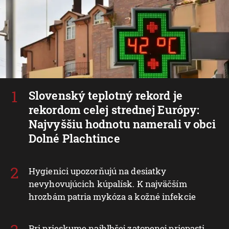
Slovenský teplotný rekord je
rekordom celej strednej Európy:
Najvyššiu hodnotu namerali v obci
Dolné Plachtince
Hygienici upozorňujú na desiatky
nevyhovujúcich kúpalísk. K najväčším
hrozbám patria mykóza a kožné infekcie
Pri prieskume najhlbšej zatopenej priepasti