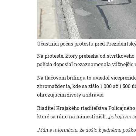
Účastníci počas protestu pred Prezidentským
Na proteste, ktorý prebieha od štvrtkového 
polícia doposiaľ nezaznamenala vážnejšie 
Na tlačovom brífingu to uviedol viceprezid
zhromaždenia, kde sa zišlo 1 000 až 1 500
ohrozujúcim životy a zdravie.
Riaditeľ Krajského riaditeľstva Policajného
ktoré sa ráno na námestí zišli,
„pokojným s
„Máme informáciu, že došlo k jednému poško