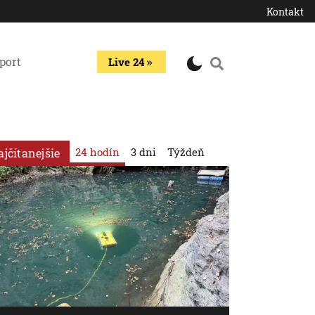
Kontakt
port
Live 24
24 hodín
3 dni
Týždeň
ajčítanejšie