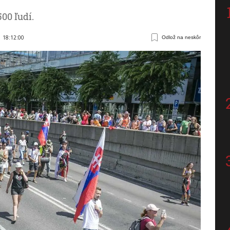
00 ľudí.
1 18:12:00
Odlož na neskôr