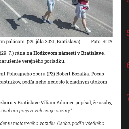
 palácom. (29. júla 2021, Bratislava)
Foto: SITA
(29. 7.) rána na
Hodžovom námestí v Bratislave
,
narušenie verejného poriadku.
ent Policajného zboru (PZ) Róbert Bozalka. Počas
 účastníkov, podľa neho nedošlo k žiadnym útokom
 zboru v Bratislave Viliam Adamec popísal, že osoby,
pôsobom prejavovali svoje názory“
.
deniu motorového vozidlu. Osoba, podľa všetkého