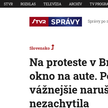
STVR
ROZHLAS
TELEVÍZIA
ARCHÍV
TV PROGR
Správy po 
Slovensko
Na proteste v Br
okno na aute. Po
vážnejšie naru
nezachytila