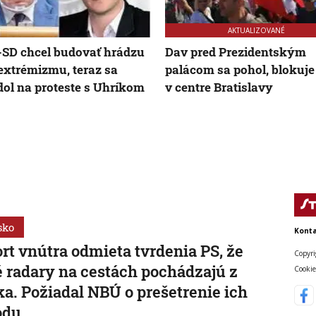
AKTUALIZOVANÉ
SD chcel budovať hrádzu
Dav pred Prezidentským
 extrémizmu, teraz sa
palácom sa pohol, blokuje
ol na proteste s Uhríkom
v centre Bratislavy
sko
Konta
rt vnútra odmieta tvrdenia PS, že
Copyri
 radary na cestách pochádzajú z
Cookie
a. Požiadal NBÚ o prešetrenie ich
odu