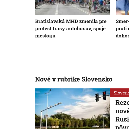
Bratislavská MHD zmenila pre
Smer-
protest trasy autobusov, spoje
proti
meškajú
dohod
Nové v rubrike Slovensko
Sloven
Rezo
nové
Rusk
pôv