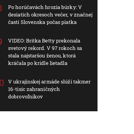
Po horúčavách hrozia búrky: V
desiatich okresoch večer, v značnej
časti Slovenska počas piatka
VIDEO: Britka Betty prekonala
svetový rekord. V 97 rokoch sa
stala najstaršou ženou, ktorá
kráčala po krídle lietadla
V ukrajinskej armáde slúži takmer
16-tisíc zahraničných
dobrovoľníkov