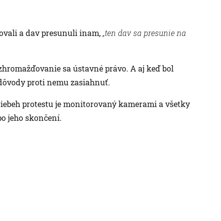
ovali a dav presunuli inam,
„ten dav sa presunie na
zhromažďovanie sa ústavné právo. A aj keď bol
 dôvody proti nemu zasiahnuť.
priebeh protestu je monitorovaný kamerami a všetky
po jeho skončení.