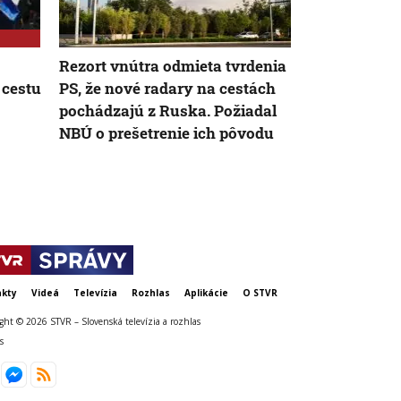
Rezort vnútra odmieta tvrdenia
Slovenský te
 cestu
PS, že nové radary na cestách
rekordom cel
pochádzajú z Ruska. Požiadal
Najvyššiu h
NBÚ o prešetrenie ich pôvodu
obci Dolné P
kty
Videá
Televízia
Rozhlas
Aplikácie
O STVR
ght © 2026 STVR – Slovenská televízia a rozhlas
s