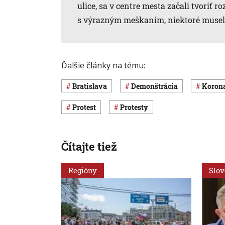
ulice, sa v centre mesta začali tvoriť r
s výrazným meškaním, niektoré musel
Ďalšie články na tému:
Bratislava
demonštrácia
koro
protest
protesty
Čítajte tiež
Regióny
Slo