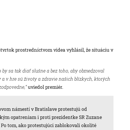
vrtok prostredníctvom videa vyhlásil, že situáciu v
 by sa tak diať slušne a bez toho, aby obmedzoval
 a v hre sú životy a zdravie našich blízkych, ktorých
 zodpovedne,“
uviedol premiér.
om námestí v Bratislave protestujú od
ckým opatreniam i proti prezidentke SR Zuzane
Po tom, ako protestujúci zablokovali okolité