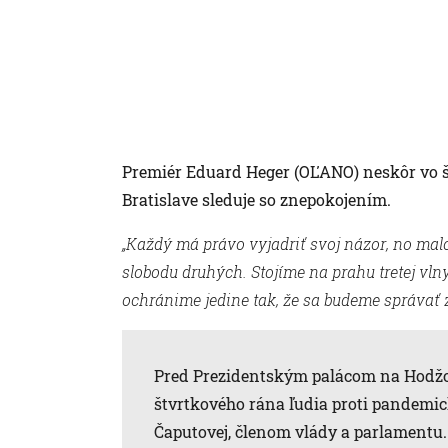
Premiér Eduard Heger (OĽANO) neskôr vo št
Bratislave sleduje so znepokojením.
„Každý má právo vyjadriť svoj názor, no malo
slobodu druhých. Stojíme na prahu tretej vlny
ochránime jedine tak, že sa budeme správať
Pred Prezidentským palácom na Hodžov
štvrtkového rána ľudia proti pandemi
Čaputovej, členom vlády a parlamentu. 