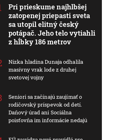
Pri prieskume najhlbšej
zatopenej priepasti sveta
sa utopil elitný český
potápač. Jeho telo vytiahli
z hĺbky 186 metrov
Nízka hladina Dunaja odhalila
masívny vrak lode z druhej
svetovej vojny
Seniori sa začínajú zaujímať o
rodičovský príspevok od detí.
Daňový úrad ani Sociálna
poisťovňa im informácie nedajú
EÚ zavádza nové pravidlá pre