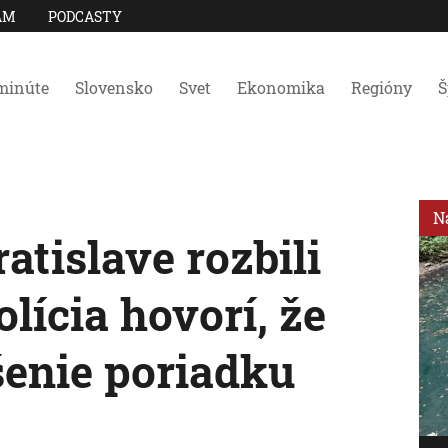
AM
PODCASTY
minúte
Slovensko
Svet
Ekonomika
Regióny
Š
N
atislave rozbili
lícia hovorí, že
šenie poriadku