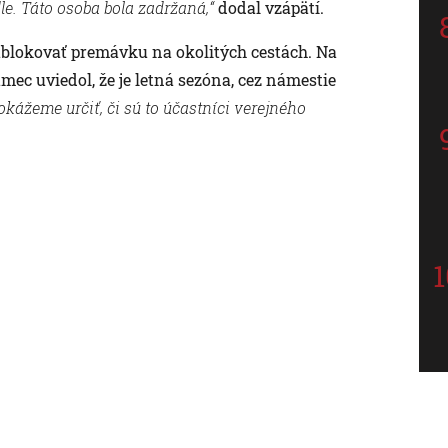
e. Táto osoba bola zadržaná,“
dodal vzápätí.
zablokovať premávku na okolitých cestách. Na
mec uviedol, že je letná sezóna, cez námestie
okážeme určiť, či sú to účastníci verejného