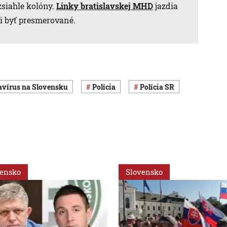
ozsiahle kolóny.
Linky bratislavskej MHD
jazdia
i byť presmerované.
navírus na Slovensku
polícia
Polícia SR
vensko
Slovensko