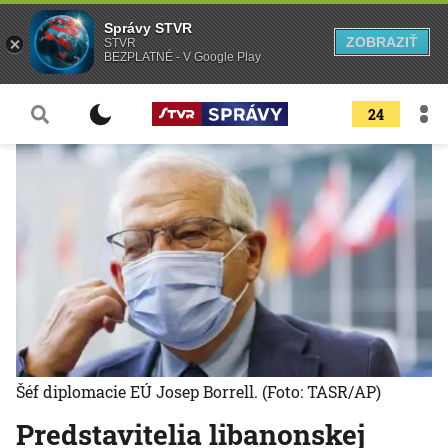
Správy STVR
ZOBRAZIŤ
STVR
BEZPLATNÉ - V Google Play
24
Šéf diplomacie EÚ Josep Borrell.
(Foto: TASR/AP)
Predstavitelia libanonskej