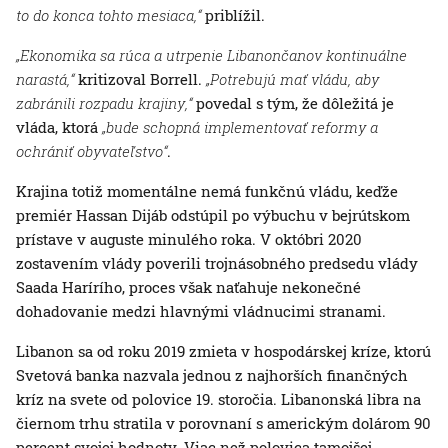
to do konca tohto mesiaca,“
priblížil.
„Ekonomika sa rúca a utrpenie Libanončanov kontinuálne
narastá,“
kritizoval Borrell.
„Potrebujú mať vládu, aby
zabránili rozpadu krajiny,“
povedal s tým, že dôležitá je
vláda, ktorá
„bude schopná implementovať reformy a
ochrániť obyvateľstvo“
.
Krajina totiž momentálne nemá funkčnú vládu, keďže
premiér Hassan Dijáb odstúpil po výbuchu v bejrútskom
prístave v auguste minulého roka. V októbri 2020
zostavením vlády poverili trojnásobného predsedu vlády
Saada Harírího, proces však naťahuje nekonečné
dohadovanie medzi hlavnými vládnucimi stranami.
Libanon sa od roku 2019 zmieta v hospodárskej kríze, ktorú
Svetová banka nazvala jednou z najhorších finančných
kríz na svete od polovice 19. storočia. Libanonská libra na
čiernom trhu stratila v porovnaní s americkým dolárom 90
percent svojej hodnoty. Viac než polovica tamojšej