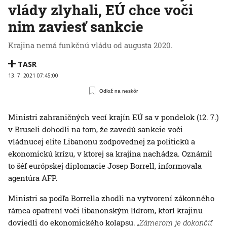
vlády zlyhali, EÚ chce voči
nim zaviesť sankcie
Krajina nemá funkčnú vládu od augusta 2020.
TASR
13. 7. 2021 07:45:00
Odlož na neskôr
Ministri zahraničných vecí krajín EÚ sa v pondelok (12. 7.)
v Bruseli dohodli na tom, že zavedú sankcie voči
vládnucej elite Libanonu zodpovednej za politickú a
ekonomickú krízu, v ktorej sa krajina nachádza. Oznámil
to šéf európskej diplomacie Josep Borrell, informovala
agentúra AFP.
Ministri sa podľa Borrella zhodli na vytvorení zákonného
rámca opatrení voči libanonským lídrom, ktorí krajinu
doviedli do ekonomického kolapsu.
„Zámerom je dokončiť