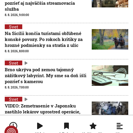
pozrieť aj najväčšia streamovacia
služba
8. 8. 2026, 9:00:00
Svet
Na Sicílii končia turistami obľúbené
konské povozy. Po rokoch kritiky za
hrozné podmienky sa stratia z ulíc
8. 8. 2026, 8:00:00
Svet
Brno ukrýva pod zemou tajomný
zážitkový labyrint. My sme sa doň išli
pozrieť s kamerou
8. 8. 2026, 7:00:00
Svet
VIDEO: Zemetrasenie v Japonsku
zastihlo lekárov uprostred operácie,
pacienta chránili vlastnými telami
7. 8. 2026, 15:01:59