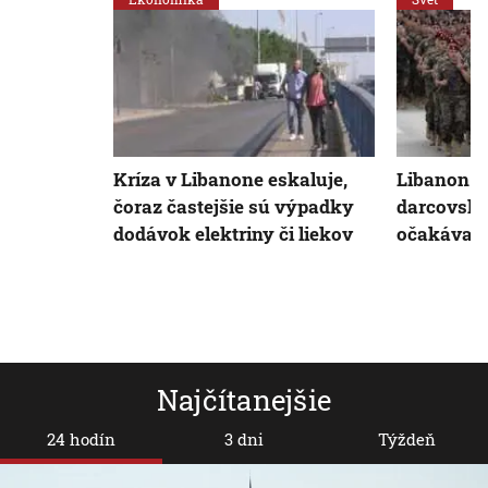
Kríza v Libanone eskaluje,
Libanon je
čoraz častejšie sú výpadky
darcovske
dodávok elektriny či liekov
očakáva a
Najčítanejšie
24 hodín
3 dni
Týždeň