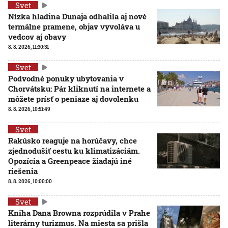
Svet
Nízka hladina Dunaja odhalila aj nové
termálne pramene, objav vyvoláva u
vedcov aj obavy
8. 8. 2026, 11:30:31
Svet
Podvodné ponuky ubytovania v
Chorvátsku: Pár kliknutí na internete a
môžete prísť o peniaze aj dovolenku
8. 8. 2026, 10:51:49
Svet
Rakúsko reaguje na horúčavy, chce
zjednodušiť cestu ku klimatizáciám.
Opozícia a Greenpeace žiadajú iné
riešenia
8. 8. 2026, 10:00:00
Svet
Kniha Dana Browna rozprúdila v Prahe
literárny turizmus. Na miesta sa prišla