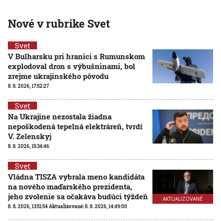
Nové v rubrike Svet
Svet
V Bulharsku pri hranici s Rumunskom
explodoval dron s výbušninami, bol
zrejme ukrajinského pôvodu
8. 8. 2026, 17:52:27
Svet
Na Ukrajine nezostala žiadna
nepoškodená tepelná elektráreň, tvrdí
V. Zelenskyj
8. 8. 2026, 15:34:46
Svet
Vládna TISZA vybrala meno kandidáta
na nového maďarského prezidenta,
jeho zvolenie sa očakáva budúci týždeň
AKTUALIZOVANÉ
8. 8. 2026, 13:51:54
Aktualizované:
8. 8. 2026, 14:49:00