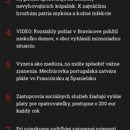
nevyhovujúcich kúpalísk. K najväčším
hrozbám patria mykóza a kožné infekcie
VIDEO: Rozsiahly požiar v Braväcove pohltil
niekoľko domov, v obci vyhlásili mimoriadnu
situáciu
Vyzerá ako medúza, no môže spôsobiť vážne
zranenia. Mechúrovka portugalská zatvára
pláže vo Francúzsku aj Španielsku
Zástupcovia sociálnych služieb žiadajú vyššie
platy pre opatrovateľky, postupne o 200 eur
každý rok
Pri prieskume najhlbšej zatopenej priepasti