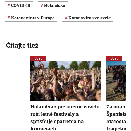
COVID-19
Holandsko
koronavírus v Európe
koronavírus vo svete
Čítajte tiež
Svet
Svet
Holandsko pre šírenie covidu
Za snahu 
ruší letné festivaly a
Španielska
sprísňuje opatrenia na
Starosta 
hraniciach
tragickú b