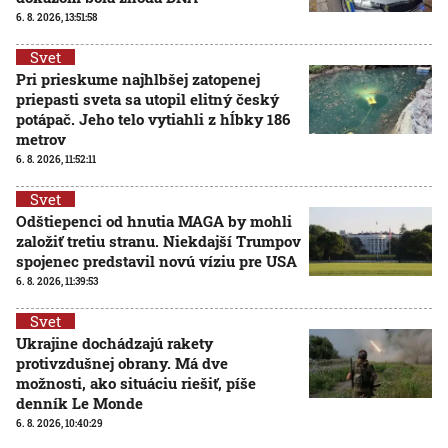
6. 8. 2026, 13:51:58
Svet
Pri prieskume najhlbšej zatopenej
priepasti sveta sa utopil elitný český
potápač. Jeho telo vytiahli z hĺbky 186
metrov
6. 8. 2026, 11:52:11
Svet
Odštiepenci od hnutia MAGA by mohli
založiť tretiu stranu. Niekdajší Trumpov
spojenec predstavil novú víziu pre USA
6. 8. 2026, 11:39:53
Svet
Ukrajine dochádzajú rakety
protivzdušnej obrany. Má dve
možnosti, ako situáciu riešiť, píše
denník Le Monde
6. 8. 2026, 10:40:29