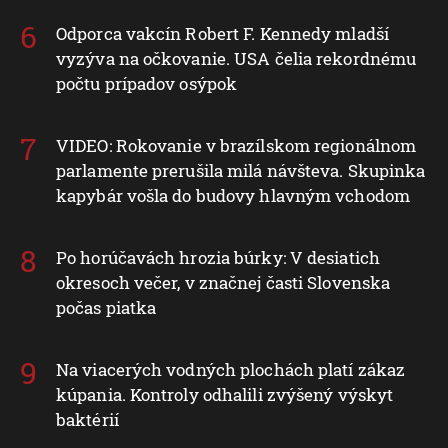
Odporca vakcín Robert F. Kennedy mladší
vyzýva na očkovanie. USA čelia rekordnému
počtu prípadov osýpok
VIDEO: Rokovanie v brazílskom regionálnom
parlamente prerušila milá návšteva. Skupinka
kapybár vošla do budovy hlavným vchodom
Po horúčavách hrozia búrky: V desiatich
okresoch večer, v značnej časti Slovenska
počas piatka
Na viacerých vodných plochách platí zákaz
kúpania. Kontroly odhalili zvýšený výskyt
baktérií