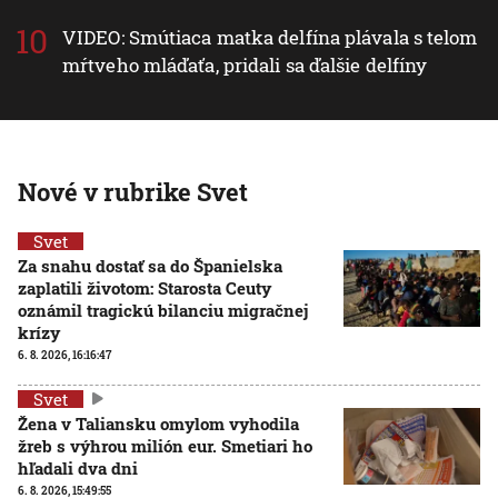
VIDEO: Smútiaca matka delfína plávala s telom
mŕtveho mláďaťa, pridali sa ďalšie delfíny
Nové v rubrike Svet
Svet
Za snahu dostať sa do Španielska
zaplatili životom: Starosta Ceuty
oznámil tragickú bilanciu migračnej
krízy
6. 8. 2026, 16:16:47
Svet
Žena v Taliansku omylom vyhodila
žreb s výhrou milión eur. Smetiari ho
hľadali dva dni
6. 8. 2026, 15:49:55