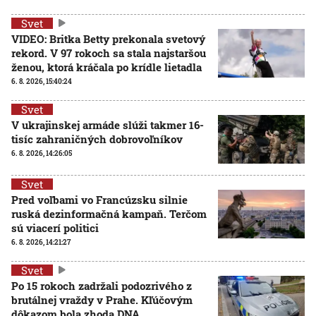
Svet
VIDEO: Britka Betty prekonala svetový
rekord. V 97 rokoch sa stala najstaršou
ženou, ktorá kráčala po krídle lietadla
6. 8. 2026, 15:40:24
Svet
V ukrajinskej armáde slúži takmer 16-
tisíc zahraničných dobrovoľníkov
6. 8. 2026, 14:26:05
Svet
Pred voľbami vo Francúzsku silnie
ruská dezinformačná kampaň. Terčom
sú viacerí politici
6. 8. 2026, 14:21:27
Svet
Po 15 rokoch zadržali podozrivého z
brutálnej vraždy v Prahe. Kľúčovým
dôkazom bola zhoda DNA