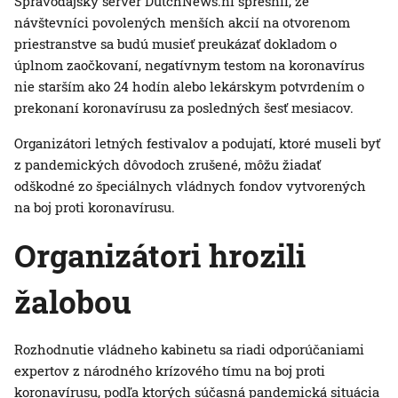
Spravodajský server DutchNews.nl spresnil, že
návštevníci povolených menších akcií na otvorenom
priestranstve sa budú musieť preukázať dokladom o
úplnom zaočkovaní, negatívnym testom na koronavírus
nie starším ako 24 hodín alebo lekárskym potvrdením o
prekonaní koronavírusu za posledných šesť mesiacov.
Organizátori letných festivalov a podujatí, ktoré museli byť
z pandemických dôvodoch zrušené, môžu žiadať
odškodné zo špeciálnych vládnych fondov vytvorených
na boj proti koronavírusu.
Organizátori hrozili
žalobou
Rozhodnutie vládneho kabinetu sa riadi odporúčaniami
expertov z národného krízového tímu na boj proti
koronavírusu, podľa ktorých súčasná pandemická situácia