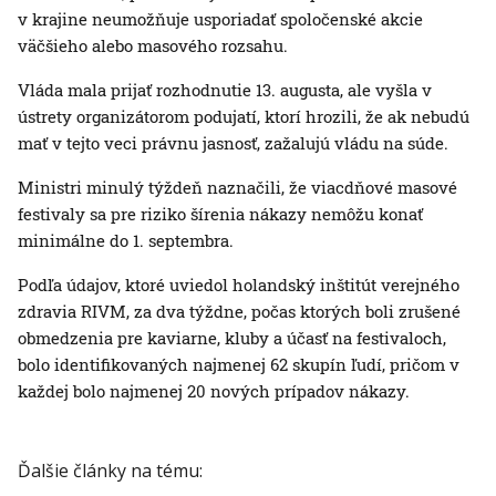
v krajine neumožňuje usporiadať spoločenské akcie
väčšieho alebo masového rozsahu.
Vláda mala prijať rozhodnutie 13. augusta, ale vyšla v
ústrety organizátorom podujatí, ktorí hrozili, že ak nebudú
mať v tejto veci právnu jasnosť, zažalujú vládu na súde.
Ministri minulý týždeň naznačili, že viacdňové masové
festivaly sa pre riziko šírenia nákazy nemôžu konať
minimálne do 1. septembra.
Podľa údajov, ktoré uviedol holandský inštitút verejného
zdravia RIVM, za dva týždne, počas ktorých boli zrušené
obmedzenia pre kaviarne, kluby a účasť na festivaloch,
bolo identifikovaných najmenej 62 skupín ľudí, pričom v
každej bolo najmenej 20 nových prípadov nákazy.
Ďalšie články na tému: