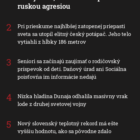
ruskou agresiou
Pri prieskume najhlbšej zatopenej priepasti
sveta sa utopil elitný český potápač. Jeho telo
vytiahli z hĺbky 186 metrov
Seniori sa začínajú zaujímať o rodičovský
príspevok od detí. Daňový úrad ani Sociálna
poisťovňa im informácie nedajú
Nízka hladina Dunaja odhalila masívny vrak
lode z druhej svetovej vojny
Nový slovenský teplotný rekord má ešte
vyššiu hodnotu, ako sa pôvodne zdalo