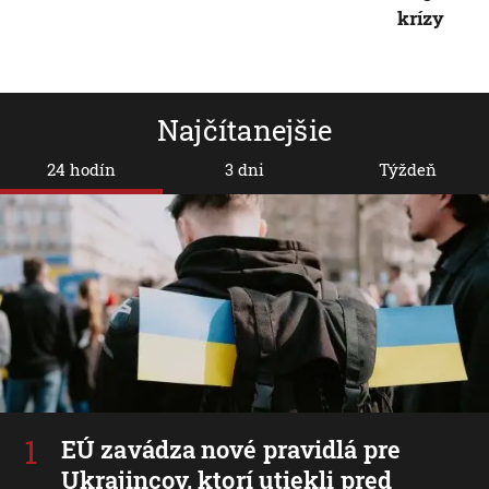
krízy
Najčítanejšie
24 hodín
3 dni
Týždeň
EÚ zavádza nové pravidlá pre
Ukrajincov, ktorí utiekli pred