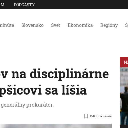
AM
PODCASTY
minúte
Slovensko
Svet
Ekonomika
Regióny
Š
N
v na disciplinárne
šicovi sa líšia
 generálny prokurátor.
Odlož na neskôr