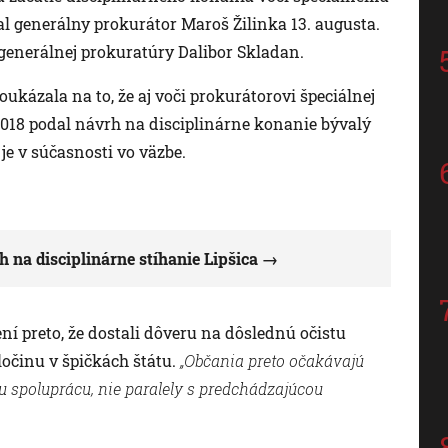
al generálny prokurátor Maroš Žilinka 13. augusta.
 generálnej prokuratúry Dalibor Skladan.
kázala na to, že aj voči prokurátorovi špeciálnej
2018 podal návrh na disciplinárne konanie bývalý
je v súčasnosti vo väzbe.
 na disciplinárne stíhanie Lipšica
olení preto, že dostali dôveru na dôslednú očistu
očinu v špičkách štátu.
„Občania preto očakávajú
u spoluprácu, nie paralely s predchádzajúcou