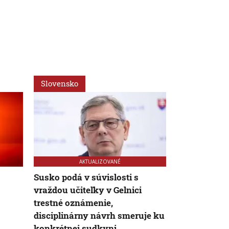
Slovensko
Slovensko
AKTUALIZOVANÉ
Susko podá v súvislosti s
Zákon o mi
vraždou učiteľky v Gelnici
definitívne z
trestné oznámenie,
vyše roka sn
disciplinárny návrh smeruje ku
pravidlá
konkrétnej sudkyni