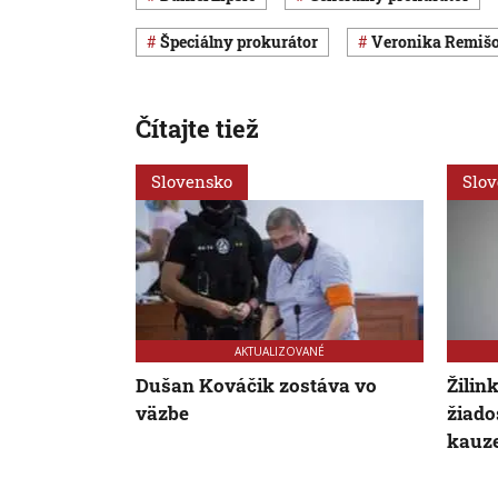
špeciálny prokurátor
Veronika Remiš
Čítajte tiež
Slovensko
Slo
AKTUALIZOVANÉ
Dušan Kováčik zostáva vo
Žilin
väzbe
žiados
kauze