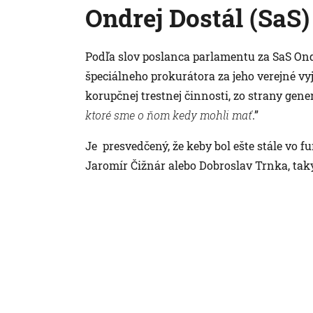
Ondrej Dostál (SaS)
Podľa slov poslanca parlamentu za SaS Ond
špeciálneho prokurátora za jeho verejné vy
korupčnej trestnej činnosti, zo strany gen
ktoré sme o ňom kedy mohli mať
.”
Je presvedčený, že keby bol ešte stále vo 
Jaromír Čižnár alebo Dobroslav Trnka, takýt