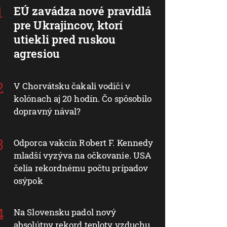
EÚ zavádza nové pravidlá
pre Ukrajincov, ktorí
utiekli pred ruskou
agresiou
V Chorvátsku čakali vodiči v
kolónach aj 20 hodín. Čo spôsobilo
dopravný nával?
Odporca vakcín Robert F. Kennedy
mladší vyzýva na očkovanie. USA
čelia rekordnému počtu prípadov
osýpok
Na Slovensku padol nový
absolútny rekord teploty vzduchu