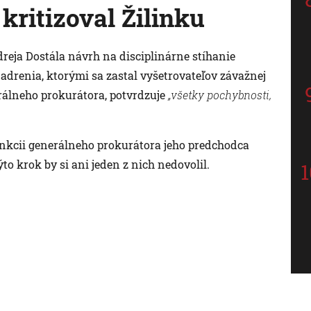
 kritizoval Žilinku
reja Dostála návrh na disciplinárne stíhanie
jadrenia, ktorými sa zastal vyšetrovateľov závažnej
erálneho prokurátora, potvrdzuje
„všetky pochybnosti,
funkcii generálneho prokurátora jeho predchodca
o krok by si ani jeden z nich nedovolil.