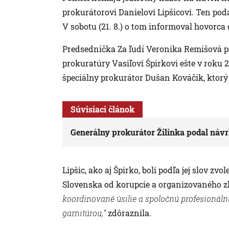
prokurátorovi Danielovi Lipšicovi. Ten pod
V sobotu (21. 8.) o tom informoval hovorca
Predsedníčka Za ľudí Veronika Remišová pou
prokuratúry Vasiľovi Špirkovi ešte v roku 
špeciálny prokurátor Dušan Kováčik, ktorý 
Súvisiaci článok
Generálny prokurátor Žilinka podal návrh
Lipšic, ako aj Špirko, boli podľa jej slov zv
Slovenska od korupcie a organizovaného zl
koordinované úsilie a spoločnú profesionáln
garnitúrou,“
zdôraznila.