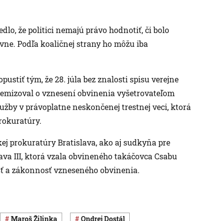
lo, že politici nemajú právo hodnotiť, či bolo
ne. Podľa koaličnej strany ho môžu iba
ustiť tým, že 28. júla bez znalosti spisu verejne
emizoval o vznesení obvinenia vyšetrovateľom
žby v právoplatne neskončenej trestnej veci, ktorá
rokuratúry.
ej prokuratúry Bratislava, ako aj sudkyňa pre
va III, ktorá vzala obvineného takáčovca Csabu
ť a zákonnosť vzneseného obvinenia.
Maroš Žilinka
Ondrej Dostál