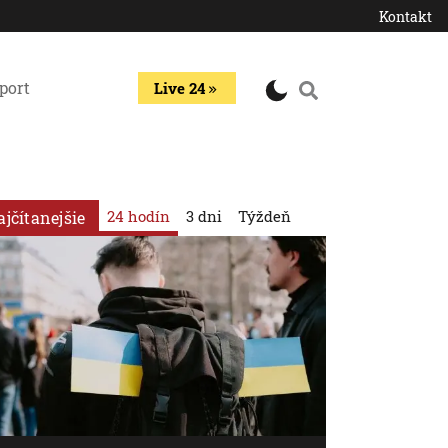
Kontakt
port
Live 24
24 hodín
3 dni
Týždeň
ajčítanejšie