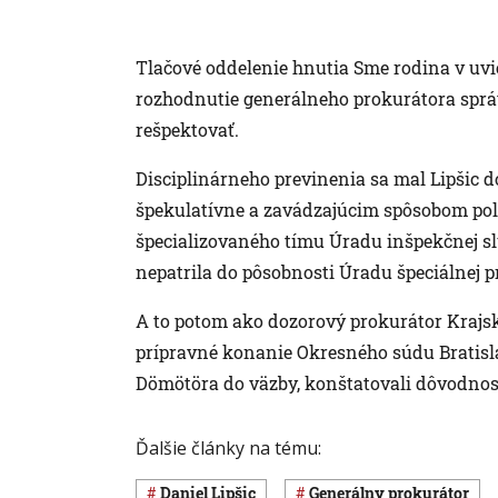
Tlačové oddelenie hnutia Sme rodina v uvied
rozhodnutie generálneho prokurátora správ
rešpektovať.
Disciplinárneho previnenia sa mal Lipšic dop
špekulatívne a zavádzajúcim spôsobom pol
špecializovaného tímu Úradu inšpekčnej slu
nepatrila do pôsobnosti Úradu špeciálnej p
A to potom ako dozorový prokurátor Krajsk
prípravné konanie Okresného súdu Bratisla
Dömötöra do väzby, konštatovali dôvodnos
Ďalšie články na tému:
Daniel Lipšic
generálny prokurátor