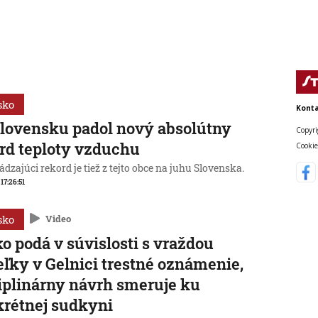
sko
Konta
lovensku padol nový absolútny
Copyri
rd teploty vzduchu
Cookie
dzajúci rekord je tiež z tejto obce na juhu Slovenska.
 17:26:51
sko
Video
o podá v súvislosti s vraždou
eľky v Gelnici trestné oznámenie,
iplinárny návrh smeruje ku
rétnej sudkyni