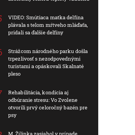
VIDEO: Smútiaca matka delfína
plávala s telom mŕtveho mláďaťa,
pridali sa ďalšie delfíny
Strážcom národného parku došla
trpezlivosť s nezodpovednými
turistami a opáskovali Skalnaté
pleso
Rehabilitácia, kondícia aj
odbúranie stresu: Vo Zvolene
otvorili prvý celoročný bazén pre
psy
M. Žilinka zasiahol v prípade