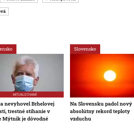
ová
vensko
Slovensko
AKTUALIZOVANÉ
ka nevyhovel Brhelovej
Na Slovensku padol nový
ti, trestné stíhanie v
absolútny rekord teploty
 Mýtnik je dôvodné
vzduchu