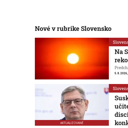
Nové v rubrike Slovensko
Sloven
Na S
reko
Predchá
5. 8. 2026,
Sloven
Susk
učit
disc
konk
AKTUALIZOVANÉ