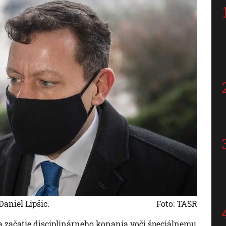
aniel Lipšic.
Foto: TASR
a začatie disciplinárneho konania voči špeciálnemu