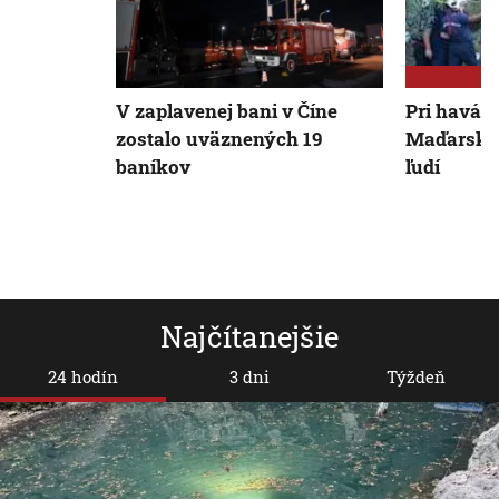
V zaplavenej bani v Číne
Pri havári
zostalo uväznených 19
Maďarsku
baníkov
ľudí
Najčítanejšie
24 hodín
3 dni
Týždeň