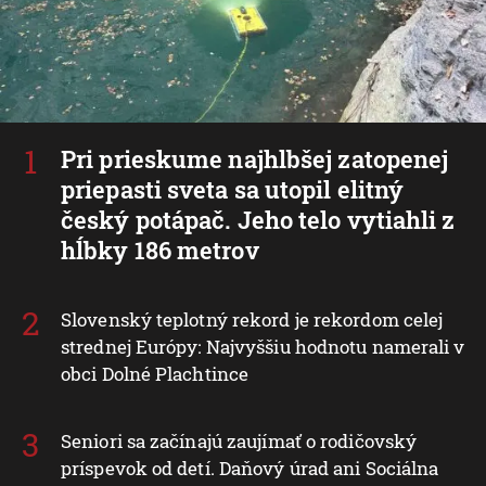
Pri prieskume najhlbšej zatopenej
priepasti sveta sa utopil elitný
český potápač. Jeho telo vytiahli z
hĺbky 186 metrov
Slovenský teplotný rekord je rekordom celej
strednej Európy: Najvyššiu hodnotu namerali v
obci Dolné Plachtince
Seniori sa začínajú zaujímať o rodičovský
príspevok od detí. Daňový úrad ani Sociálna