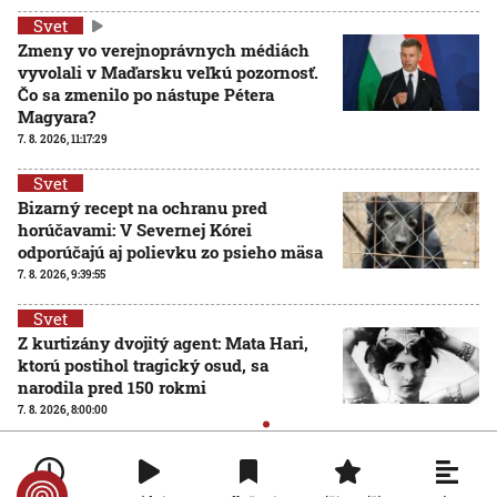
Svet
Zmeny vo verejnoprávnych médiách
vyvolali v Maďarsku veľkú pozornosť.
Čo sa zmenilo po nástupe Pétera
Magyara?
7. 8. 2026, 11:17:29
Svet
Bizarný recept na ochranu pred
horúčavami: V Severnej Kórei
odporúčajú aj polievku zo psieho mäsa
7. 8. 2026, 9:39:55
Svet
Z kurtizány dvojitý agent: Mata Hari,
ktorú postihol tragický osud, sa
narodila pred 150 rokmi
7. 8. 2026, 8:00:00
Svet
Pri streľbe v škole v Thajsku zomrelo osem ľudí.