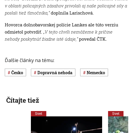
v oblasti policajných zásahov privolali aj naše policajné sily a
poslali tiež tlmočníka,“
doplnila Larischová.
Hovorca dolnobavorskej polície Lankes ale túto verziu
odmietol potvrdiť.
„V tejto chvíli nemôžeme k príčine
nehody poskytnúť žiadne isté údaje,“
povedal ČTK.
Ďalšie články na tému:
Česko
dopravná nehoda
Nemecko
Čítajte tiež
Svet
Svet