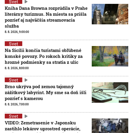
Svet
Kniha Dana Browna rozprúdila v Prahe
literárny turizmus. Na miesta sa prišla
pozrieť aj najväčšia streamovacia
služba
8. 8. 2026, 9:00:00
Svet
Na Sicílii končia turistami obľúbené
konské povozy. Po rokoch kritiky za
hrozné podmienky sa stratia z ulíc
8. 8. 2026, 8:00:00
Svet
Brno ukrýva pod zemou tajomný
zážitkový labyrint. My sme sa doň išli
pozrieť s kamerou
8. 8. 2026, 7:00:00
Svet
VIDEO: Zemetrasenie v Japonsku
zastihlo lekárov uprostred operácie,