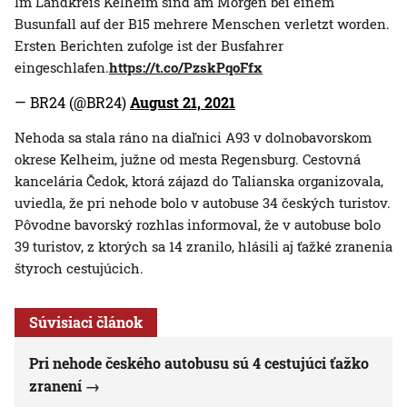
Im Landkreis Kelheim sind am Morgen bei einem
Busunfall auf der B15 mehrere Menschen verletzt worden.
Ersten Berichten zufolge ist der Busfahrer
eingeschlafen.
https://t.co/PzskPqoFfx
— BR24 (@BR24)
August 21, 2021
Nehoda sa stala ráno na diaľnici A93 v dolnobavorskom
okrese Kelheim, južne od mesta Regensburg. Cestovná
kancelária Čedok, ktorá zájazd do Talianska organizovala,
uviedla, že pri nehode bolo v autobuse 34 českých turistov.
Pôvodne bavorský rozhlas informoval, že v autobuse bolo
39 turistov, z ktorých sa 14 zranilo, hlásili aj ťažké zranenia
štyroch cestujúcich.
Súvisiaci článok
Pri nehode českého autobusu sú 4 cestujúci ťažko
zranení