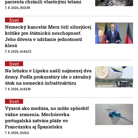
pacienta chránili vlastnými telami
7. 8. 2026, 15:01:59
Svet
Nemecký kancelár Merz čelí silnejúcej
kritike pre štátnickú neschopnosť.
Jeho dôvera v udržanie jednotnosti
klesá
7. 8. 2026, 14:44:23
Svet
Na letisku v Lipsku našli najmenej dva
drony. Podľa prokuratúry ide o závažný
útok na nemeckú infraštruktúru
7. 8. 2026, 14:43:39
Svet
Vyzerá ako medúza, no môže spôsobiť
vážne zranenia. Mechúrovka
portugalská zatvára pláže vo
Francúzsku aj Španielsku
7. 8. 2026, 13:15:11