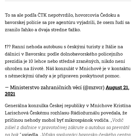
To sa ale podľa ČTK nepotvrdilo, hovorcovia Čedoku a
bavorskej polície sa pre agentúru vyjadrili, že osem ľudí sa
zranilo ľahko a dvaja stredne ťažko.
❗️?? Ranní nehoda autobusu s českými turisty z Itálie na
dálnici v Bavorsku: podle dolnobavorského policejního
prezidia je 10 lehce nebo středně zraněných, nikdo není
ohrožen na životě. Náš konzulát v Mnichově je v kontaktu
s německými úřady a je připraven poskytnout pomoc.
— Ministerstvo zahraničních věcí (@mzvcr)
August 21,
2021
Generálna konzulka Českej republiky v Mníchove Kristína
Larischová Českému rozhlasu-Rádiožurnálu povedala, že
príčinou nehody mohol byť mikrospánok vodiča.
„Vodič
zišiel z diaľnice v pravotočivej zákrute a autobus sa prevrátil
na bok,“
uviedla.
„Vďaka spolupráci bavorsko-českého centra