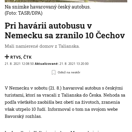
Na snímke havarovaný český autobus.
(Foto: TASR/DPA)
Pri havárii autobusu v
Nemecku sa zranilo 10 Čechov
Mali namierené domov z Talianska.
RTVS
,
ČTK
21. 8. 2021 12:08:50
Aktualizované:
21. 8. 2021 13:20:00
Odlož na neskôr
V Nemecku v sobotu (21. 8.) havaroval autobus s českými
turistami, ktorí sa vracali z Talianska do Česka. Nehoda sa
podľa všetkého zaobišla bez obetí na životoch, zranenia
však utrpelo 10 ľudí. Informoval o tom na svojom webe
Bavorský rozhlas.