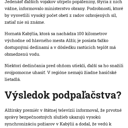
Jedenásť ďalších vojakov utrpelo popáleniny, štyria z nich
vážne, informovalo ministerstvo obrany. Podrobnosti, ktoré
by vysvetlili vysoký počet obetí z radov ozbrojených síl,
zatiaľ nie sú známe.
Hornatá Kabýlia, ktorá sa nachádza 100 kilometrov
východne od hlavného mesta Alžír, je posiata ťažko
dostupnými dedinami a v dôsledku rastúcich teplôt má
obmedzenú vodu.
Niektorí dedinčania pred ohňom utiekli, ďalší sa ho snažili
svojpomocne uhasiť. V regióne nemajú žiadne hasičské
lietadlá.
Výsledok podpaľačstva?
Alžírsky premiér v štátnej televízii informoval, že prvotné
správy bezpečnostných služieb ukazujú vysokú
synchronizáciu požiarov v Kabýlii a dodal, že vedú k