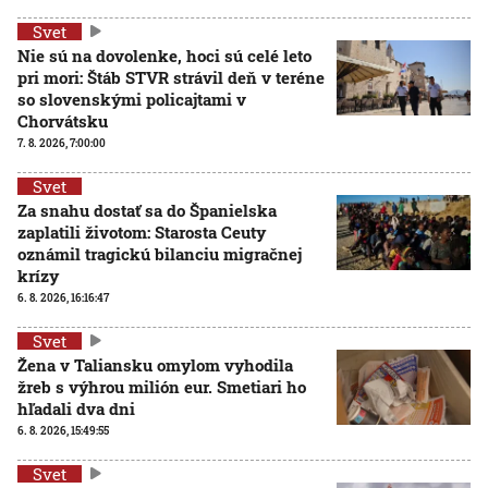
Svet
Nie sú na dovolenke, hoci sú celé leto
pri mori: Štáb STVR strávil deň v teréne
so slovenskými policajtami v
Chorvátsku
7. 8. 2026, 7:00:00
Svet
Za snahu dostať sa do Španielska
zaplatili životom: Starosta Ceuty
oznámil tragickú bilanciu migračnej
krízy
6. 8. 2026, 16:16:47
Svet
Žena v Taliansku omylom vyhodila
žreb s výhrou milión eur. Smetiari ho
hľadali dva dni
6. 8. 2026, 15:49:55
Svet