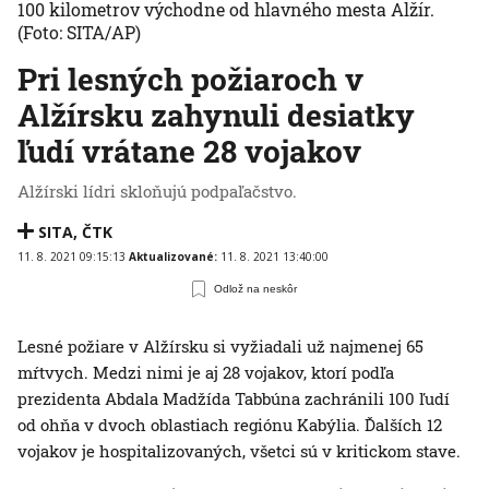
100 kilometrov východne od hlavného mesta Alžír.
(Foto: SITA/AP)
Pri lesných požiaroch v
Alžírsku zahynuli desiatky
ľudí vrátane 28 vojakov
Alžírski lídri skloňujú podpaľačstvo.
SITA
,
ČTK
11. 8. 2021 09:15:13
Aktualizované:
11. 8. 2021 13:40:00
Odlož na neskôr
Lesné požiare v Alžírsku si vyžiadali už najmenej 65
mŕtvych. Medzi nimi je aj 28 vojakov, ktorí podľa
prezidenta Abdala Madžída Tabbúna zachránili 100 ľudí
od ohňa v dvoch oblastiach regiónu Kabýlia. Ďalších 12
vojakov je hospitalizovaných, všetci sú v kritickom stave.