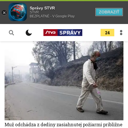
Správy STVR
ZOBRAZIŤ
STVR
BEZPLATNÉ - V Google Play
24
Muž odchádza z dediny zasiahnutej požiarmi približne