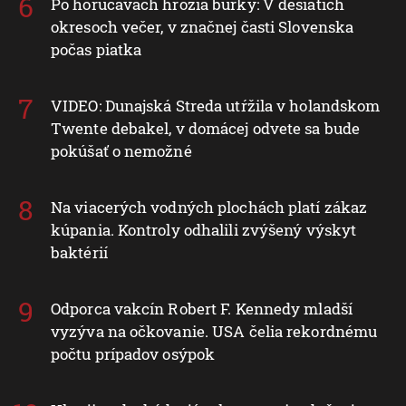
Po horúčavách hrozia búrky: V desiatich
okresoch večer, v značnej časti Slovenska
počas piatka
VIDEO: Dunajská Streda utŕžila v holandskom
Twente debakel, v domácej odvete sa bude
pokúšať o nemožné
Na viacerých vodných plochách platí zákaz
kúpania. Kontroly odhalili zvýšený výskyt
baktérií
Odporca vakcín Robert F. Kennedy mladší
vyzýva na očkovanie. USA čelia rekordnému
počtu prípadov osýpok