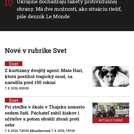
Ukrajine dochádzajú rakety protivzdušnej
obrany. Má dve možnosti, ako situáciu riešiť,
píše denník Le Monde
Nové v rubrike Svet
Svet
Z kurtizány dvojitý agent: Mata Hari,
ktorú postihol tragický osud, sa
narodila pred 150 rokmi
7. 8. 2026, 8:00:00
Svet
Pri streľbe v škole v Thajsku zomrelo
sedem ľudí. Páchateľ zabil žiakov i
učiteľov a potom obrátil zbraň proti
AKTUALIZOVANÉ
sebe
7. 8. 2026, 7:49:06
Aktualizované:
7. 8. 2026, 7:57:00