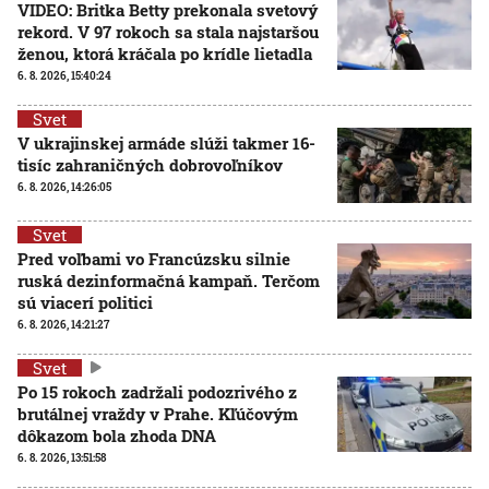
VIDEO: Britka Betty prekonala svetový
rekord. V 97 rokoch sa stala najstaršou
ženou, ktorá kráčala po krídle lietadla
6. 8. 2026, 15:40:24
Svet
V ukrajinskej armáde slúži takmer 16-
tisíc zahraničných dobrovoľníkov
6. 8. 2026, 14:26:05
Svet
Pred voľbami vo Francúzsku silnie
ruská dezinformačná kampaň. Terčom
sú viacerí politici
6. 8. 2026, 14:21:27
Svet
Po 15 rokoch zadržali podozrivého z
brutálnej vraždy v Prahe. Kľúčovým
dôkazom bola zhoda DNA
6. 8. 2026, 13:51:58