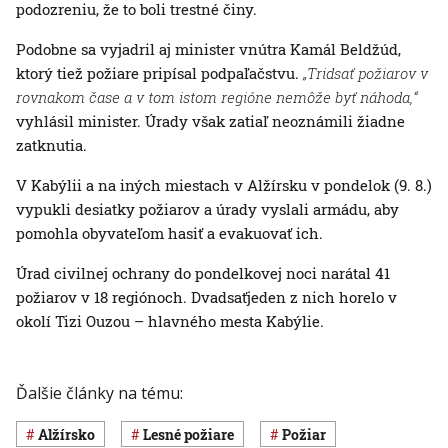
podozreniu, že to boli trestné činy.
Podobne sa vyjadril aj minister vnútra Kamál Beldžúd,
ktorý tiež požiare pripísal podpaľačstvu.
„Tridsať požiarov v
rovnakom čase a v tom istom regióne nemôže byť náhoda,“
vyhlásil minister. Úrady však zatiaľ neoznámili žiadne
zatknutia.
V Kabýlii a na iných miestach v Alžírsku v pondelok (9. 8.)
vypukli desiatky požiarov a úrady vyslali armádu, aby
pomohla obyvateľom hasiť a evakuovať ich.
Úrad civilnej ochrany do pondelkovej noci narátal 41
požiarov v 18 regiónoch. Dvadsaťjeden z nich horelo v
okolí Tizi Ouzou – hlavného mesta Kabýlie.
Ďalšie články na tému:
Alžírsko
lesné požiare
požiar