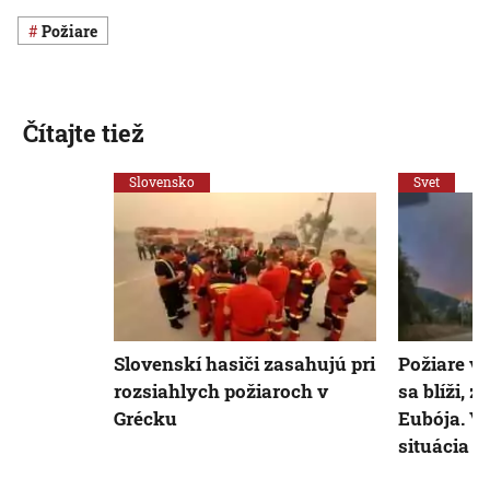
požiare
Čítajte tiež
Slovensko
Svet
Slovenskí hasiči zasahujú pri
Požiare v
rozsiahlych požiaroch v
sa blíži, z
Grécku
Eubója. V
situácia z