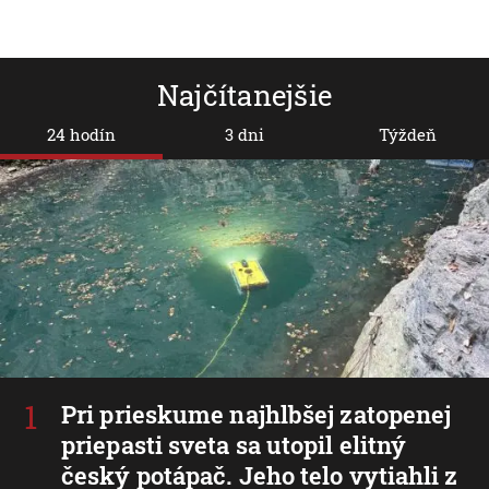
Najčítanejšie
24 hodín
3 dni
Týždeň
Pri prieskume najhlbšej zatopenej
priepasti sveta sa utopil elitný
český potápač. Jeho telo vytiahli z