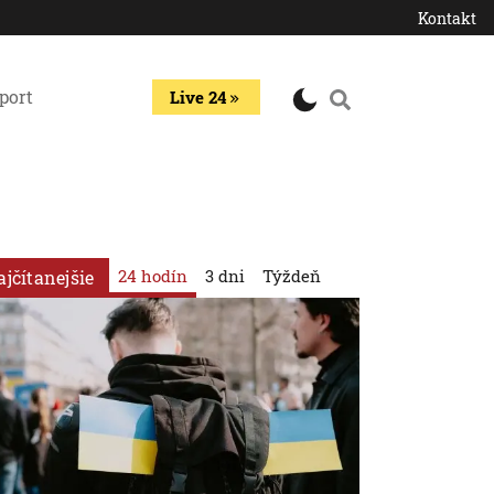
Kontakt
port
Live 24
24 hodín
3 dni
Týždeň
ajčítanejšie