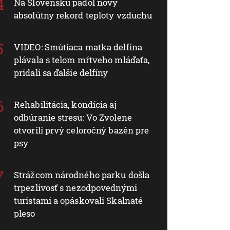
Na Slovensku padol nový
absolútny rekord teploty vzduchu
VIDEO: Smútiaca matka delfína
plávala s telom mŕtveho mláďaťa,
pridali sa ďalšie delfíny
Rehabilitácia, kondícia aj
odbúranie stresu: Vo Zvolene
otvorili prvý celoročný bazén pre
psy
Strážcom národného parku došla
trpezlivosť s nezodpovednými
turistami a opáskovali Skalnaté
pleso