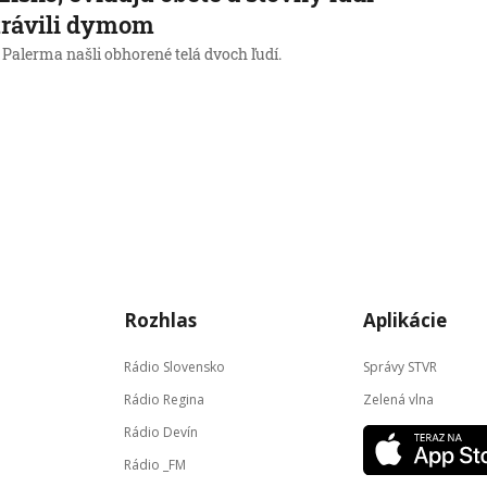
trávili dymom
 Palerma našli obhorené telá dvoch ľudí.
→
Rozhlas
Aplikácie
Rádio Slovensko
Správy STVR
Rádio Regina
Zelená vlna
Rádio Devín
Rádio _FM