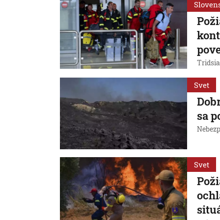
Sloven
Poži
kont
pove
Tridsia
Svet
Dobr
sa p
Nebezp
Svet
Poži
ochl
situ