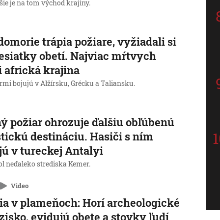
ie je na tom východ krajiny.
domorie trápia požiare, vyžiadali si
esiatky obetí. Najviac mŕtvych
i africká krajina
rmi bojujú v Alžírsku, Grécku a Taliansku.
ý požiar ohrozuje ďalšiu obľúbenú
stickú destináciu. Hasiči s ním
jú v tureckej Antalyi
l neďaleko strediska Kemer.
Video
lia v plameňoch: Horí archeologické
zisko, evidujú obete a stovky ľudí