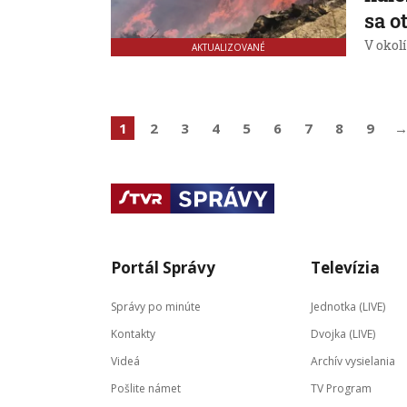
sa o
V okolí
AKTUALIZOVANÉ
1
2
3
4
5
6
7
8
9
Portál Správy
Televízia
Správy po minúte
Jednotka (LIVE)
Kontakty
Dvojka (LIVE)
Videá
Archív vysielania
Pošlite námet
TV Program