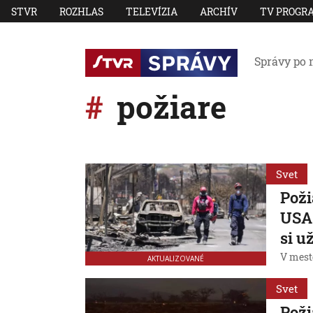
STVR
ROZHLAS
TELEVÍZIA
ARCHÍV
TV PROGR
Správy po 
požiare
Svet
Poži
USA 
si u
V mest
AKTUALIZOVANÉ
Svet
Poži