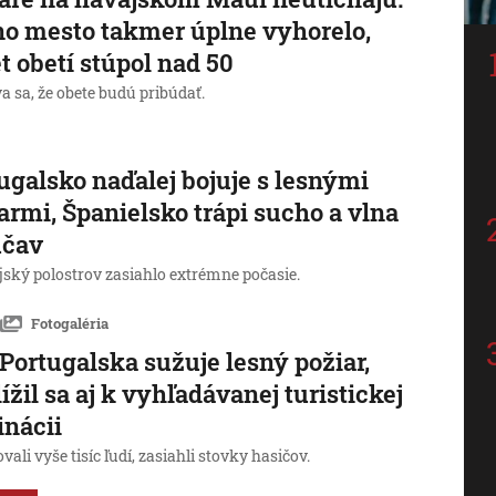
o mesto takmer úplne vyhorelo,
t obetí stúpol nad 50
 sa, že obete budú pribúdať.
ugalsko naďalej bojuje s lesnými
armi, Španielsko trápi sucho a vlna
účav
jský polostrov zasiahlo extrémne počasie.
Fotogaléria
Portugalska sužuje lesný požiar,
lížil sa aj k vyhľadávanej turistickej
inácii
ali vyše tisíc ľudí, zasiahli stovky hasičov.