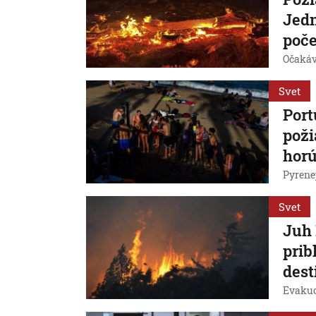
Jedn
poče
Očakáva
Svet
Port
poži
hor
Pyrene
Svet
Juh 
prib
dest
Evakuov