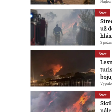
Najhorš
Svet
Stre
už d
hlás
S požia
Svet
Lesn
turi
boju
Vypuko
Svet
Sicí
nále