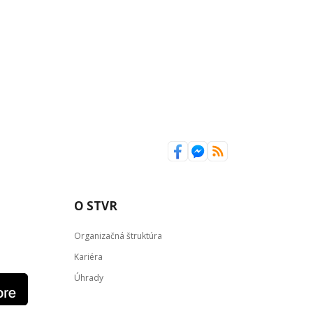
O STVR
Organizačná štruktúra
Kariéra
Úhrady