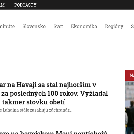
AM
PODCASTY
minúte
Slovensko
Svet
Ekonomika
Regióny
Š
N
ar na Havaji sa stal najhorším v
za posledných 100 rokov. Vyžiadal
ž takmer stovku obetí
e Lahaina stále zasahujú záchranári.
are na havajskom Maui neutíchajú.