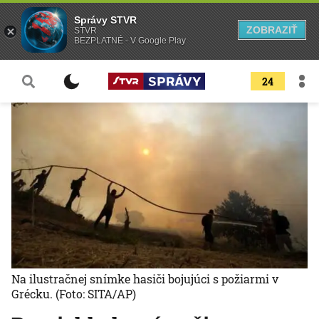
Správy STVR
ZOBRAZIŤ
STVR
BEZPLATNÉ - V Google Play
24
Na ilustračnej snímke hasiči bojujúci s požiarmi v
Grécku.
(Foto: SITA/AP)