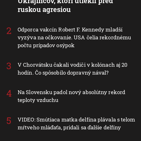
Ukrajincov, ktorí utiekli pred
ruskou agresiou
Odporca vakcín Robert F. Kennedy mladší
vyzýva na očkovanie. USA čelia rekordnému
počtu prípadov osýpok
V Chorvátsku čakali vodiči v kolónach aj 20
hodín. Čo spôsobilo dopravný nával?
Na Slovensku padol nový absolútny rekord
teploty vzduchu
VIDEO: Smútiaca matka delfína plávala s telom
mŕtveho mláďaťa, pridali sa ďalšie delfíny