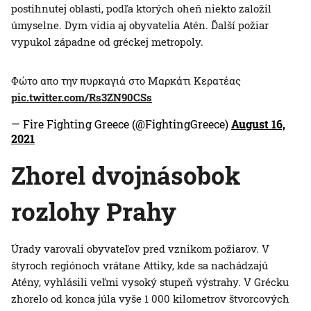
postihnutej oblasti, podľa ktorých oheň niekto založil
úmyselne. Dym vidia aj obyvatelia Atén. Ďalší požiar
vypukol západne od gréckej metropoly.
Φώτο απο την πυρκαγιά στο Μαρκάτι Κερατέας
pic.twitter.com/Rs3ZN90CSs
— Fire Fighting Greece (@FightingGreece)
August 16,
2021
Zhorel dvojnásobok
rozlohy Prahy
Úrady varovali obyvateľov pred vznikom požiarov. V
štyroch regiónoch vrátane Attiky, kde sa nachádzajú
Atény, vyhlásili veľmi vysoký stupeň výstrahy. V Grécku
zhorelo od konca júla vyše 1 000 kilometrov štvorcových