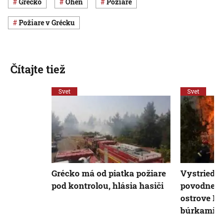
Grécko
oheň
požiare
požiare v Grécku
Čítajte tiež
Svet
Svet
Grécko má od piatka požiare
Vystrieda
pod kontrolou, hlásia hasiči
povodne?
ostrove E
búrkami