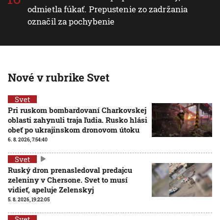
odmietla fúkať. Prepustenie zo zadržania
označil za pochybenie
Nové v rubrike Svet
Svet
Pri ruskom bombardovaní Charkovskej
oblasti zahynuli traja ľudia. Rusko hlási
obeť po ukrajinskom dronovom útoku
6. 8. 2026, 7:54:40
Svet
Ruský dron prenasledoval predajcu
zeleniny v Chersone. Svet to musí
vidieť, apeluje Zelenskyj
5. 8. 2026, 19:22:05
Svet