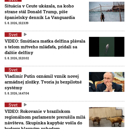
Situácia v Ceute ukázala, na koho
strane stál Donald Trump, píše
španielsky denník La Vanguardia
5. 8. 2026, 15:23:39
Svet
VIDEO: Smútiaca matka delfína plávala
s telom mŕtveho mláďaťa, pridali sa
ďalšie delfíny
5. 8. 2026, 15:20:02
Svet
Vladimir Putin oznámil vznik novej
armádnej zložky. Tvoria ju bezpilotné
systémy
5. 8. 2026, 14:47:04
Svet
VIDEO: Rokovanie v brazílskom
regionálnom parlamente prerušila milá
návšteva. Skupinka kapybár vošla do
budovy hlavným vchodom