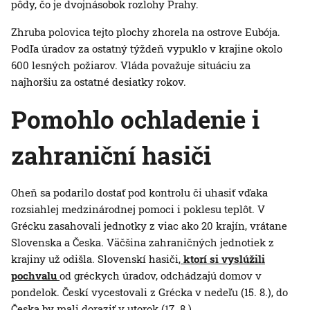
pôdy, čo je dvojnásobok rozlohy Prahy.
Zhruba polovica tejto plochy zhorela na ostrove Eubója.
Podľa úradov za ostatný týždeň vypuklo v krajine okolo
600 lesných požiarov. Vláda považuje situáciu za
najhoršiu za ostatné desiatky rokov.
Pomohlo ochladenie i
zahraniční hasiči
Oheň sa podarilo dostať pod kontrolu či uhasiť vďaka
rozsiahlej medzinárodnej pomoci i poklesu teplôt. V
Grécku zasahovali jednotky z viac ako 20 krajín, vrátane
Slovenska a Česka. Väčšina zahraničných jednotiek z
krajiny už odišla. Slovenskí hasiči,
ktorí si vyslúžili
pochvalu
od gréckych úradov, odchádzajú domov v
pondelok. Českí vycestovali z Grécka v nedeľu (15. 8.), do
Česka by mali doraziť v utorok (17. 8.).