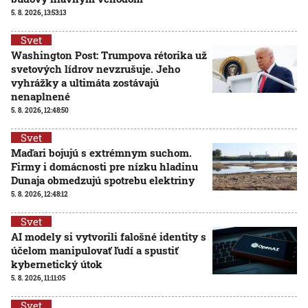
5. 8. 2026, 13:53:13
Svet
Washington Post: Trumpova rétorika už
svetových lídrov nevzrušuje. Jeho
vyhrážky a ultimáta zostávajú
nenaplnené
5. 8. 2026, 12:48:50
Svet
Maďari bojujú s extrémnym suchom.
Firmy i domácnosti pre nízku hladinu
Dunaja obmedzujú spotrebu elektriny
5. 8. 2026, 12:48:12
Svet
AI modely si vytvorili falošné identity s
účelom manipulovať ľudí a spustiť
kybernetický útok
5. 8. 2026, 11:11:05
Svet