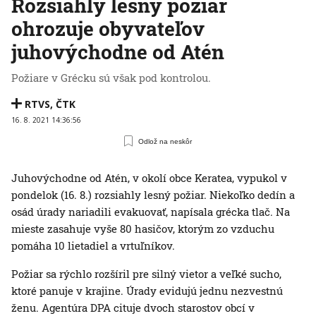
Rozsiahly lesný požiar
ohrozuje obyvateľov
juhovýchodne od Atén
Požiare v Grécku sú však pod kontrolou.
RTVS
,
ČTK
16. 8. 2021 14:36:56
Odlož na neskôr
Juhovýchodne od Atén, v okolí obce Keratea, vypukol v
pondelok (16. 8.) rozsiahly lesný požiar. Niekoľko dedín a
osád úrady nariadili evakuovať, napísala grécka tlač. Na
mieste zasahuje vyše 80 hasičov, ktorým zo vzduchu
pomáha 10 lietadiel a vrtuľníkov.
Požiar sa rýchlo rozšíril pre silný vietor a veľké sucho,
ktoré panuje v krajine. Úrady evidujú jednu nezvestnú
ženu. Agentúra DPA cituje dvoch starostov obcí v