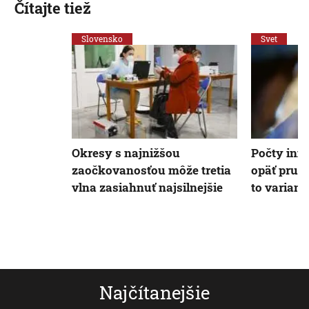
Čítajte tiež
Slovensko
Svet
Okresy s najnižšou
Počty inf
zaočkovanosťou môže tretia
opäť prud
vlna zasiahnuť najsilnejšie
to variant
Najčítanejšie