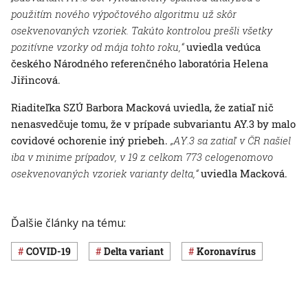
použitím nového výpočtového algoritmu už skôr
osekvenovaných vzoriek. Takúto kontrolou prešli všetky
pozitívne vzorky od mája tohto roku,“
uviedla vedúca
českého Národného referenčného laboratória Helena
Jiřincová.
Riaditeľka SZÚ Barbora Macková uviedla, že zatiaľ nič
nenasvedčuje tomu, že v prípade subvariantu AY.3 by malo
covidové ochorenie iný priebeh.
„AY.3 sa zatiaľ v ČR našiel
iba v minime prípadov, v 19 z celkom 773 celogenomovo
osekvenovaných vzoriek varianty delta,“
uviedla Macková.
Ďalšie články na tému:
COVID-19
delta variant
koronavírus