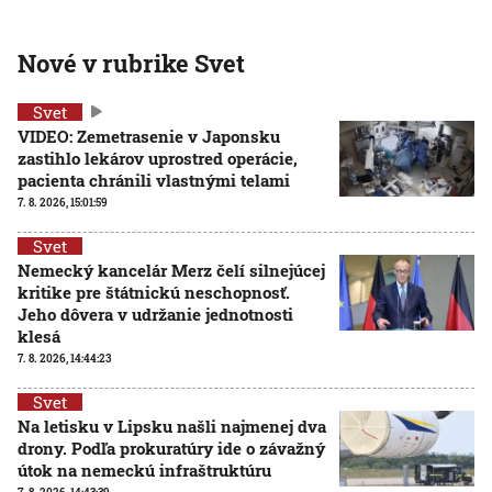
Nové v rubrike Svet
Svet
VIDEO: Zemetrasenie v Japonsku
zastihlo lekárov uprostred operácie,
pacienta chránili vlastnými telami
7. 8. 2026, 15:01:59
Svet
Nemecký kancelár Merz čelí silnejúcej
kritike pre štátnickú neschopnosť.
Jeho dôvera v udržanie jednotnosti
klesá
7. 8. 2026, 14:44:23
Svet
Na letisku v Lipsku našli najmenej dva
drony. Podľa prokuratúry ide o závažný
útok na nemeckú infraštruktúru