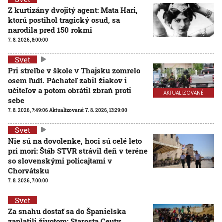
Z kurtizány dvojitý agent: Mata Hari,
ktorú postihol tragický osud, sa
narodila pred 150 rokmi
7. 8. 2026, 8:00:00
Svet
Pri streľbe v škole v Thajsku zomrelo
osem ľudí. Páchateľ zabil žiakov i
učiteľov a potom obrátil zbraň proti
AKTUALIZOVANÉ
sebe
7. 8. 2026, 7:49:06
Aktualizované:
7. 8. 2026, 13:29:00
Svet
Nie sú na dovolenke, hoci sú celé leto
pri mori: Štáb STVR strávil deň v teréne
so slovenskými policajtami v
Chorvátsku
7. 8. 2026, 7:00:00
Svet
Za snahu dostať sa do Španielska
zaplatili životom: Starosta Ceuty