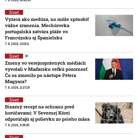
7. 8. 2026, 14:43:39
Svet
Vyzerá ako medúza, no môže spôsobiť
vážne zranenia. Mechúrovka
portugalská zatvára pláže vo
Francúzsku aj Španielsku
7. 8. 2026, 13:15:11
Svet
Zmeny vo verejnoprávnych médiách
vyvolali v Maďarsku veľkú pozornosť.
Čo sa zmenilo po nástupe Pétera
Magyara?
7. 8. 2026, 11:17:29
Svet
Bizarný recept na ochranu pred
horúčavami: V Severnej Kórei
odporúčajú aj polievku zo psieho mäsa
7. 8. 2026, 9:39:55
Svet