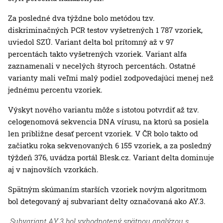
Za posledné dva týždne bolo metódou tzv.
diskriminačných PCR testov vyšetrených 1 787 vzoriek,
uviedol SZÚ. Variant delta bol prítomný až v 97
percentách takto vyšetrených vzoriek. Variant alfa
zaznamenali v necelých štyroch percentách. Ostatné
varianty mali veľmi malý podiel zodpovedajúci menej než
jednému percentu vzoriek.
Výskyt nového variantu môže s istotou potvrdiť až tzv.
celogenomová sekvencia DNA vírusu, na ktorú sa posiela
len približne desať percent vzoriek. V ČR bolo takto od
začiatku roka sekvenovaných 6 155 vzoriek, a za posledný
týždeň 376, uvádza portál Blesk.cz. Variant delta dominuje
aj v najnovších vzorkách.
Spätným skúmaním starších vzoriek novým algoritmom
bol detegovaný aj subvariant delty označovaná ako AY.3.
„Subvariant AY.3 bol vyhodnotený spätnou analýzou s