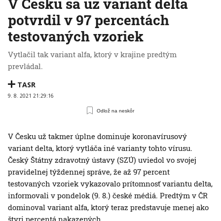
V Česku sa už variant delta
potvrdil v 97 percentách
testovaných vzoriek
Vytlačil tak variant alfa, ktorý v krajine predtým
prevládal.
TASR
9. 8. 2021 21:29:16
Odlož na neskôr
V Česku už takmer úplne dominuje koronavírusový
variant delta, ktorý vytláča iné varianty tohto vírusu.
Český Štátny zdravotný ústavy (SZÚ) uviedol vo svojej
pravidelnej týždennej správe, že až 97 percent
testovaných vzoriek vykazovalo prítomnosť variantu delta,
informovali v pondelok (9. 8.) české médiá. Predtým v ČR
dominoval variant alfa, ktorý teraz predstavuje menej ako
štyri percentá nakazených.