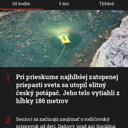
24 hodín
3 dni
Týždeň
Pri prieskume najhlbšej zatopenej
priepasti sveta sa utopil elitný
český potápač. Jeho telo vytiahli z
hĺbky 186 metrov
Seniori sa začínajú zaujímať o rodičovský
príspevok od detí. Daňový úrad ani Sociálna