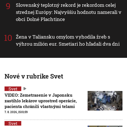
Slovenský teplotný rekord je rekordom celej
strednej Európy: Najvyššiu hodnotu namerali v
obci Dolné Plachtince
Žena v Taliansku omylom vyhodila žreb s
výhrou milión eur. Smetiari ho hľadali dva dni
Nové v rubrike Svet
Svet
VIDEO: Zemetrasenie v Japonsku
zastihlo lekárov uprostred operácie,
pacienta chránili vlastnými telami
7. 8. 2026, 15:01:59
Svet