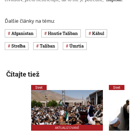
Ďalšie články na tému:
Afganistan
hnutie Taliban
Kábul
streľba
Taliban
úmrtia
Čítajte tiež
Svet
Svet
AKTUALIZOVANÉ