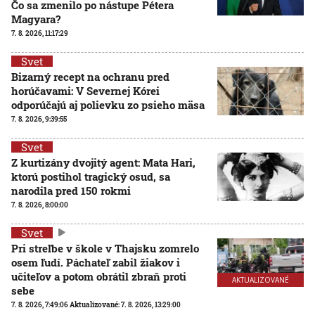
Čo sa zmenilo po nástupe Pétera
Magyara?
7. 8. 2026, 11:17:29
Svet
Bizarný recept na ochranu pred
horúčavami: V Severnej Kórei
odporúčajú aj polievku zo psieho mäsa
7. 8. 2026, 9:39:55
Svet
Z kurtizány dvojitý agent: Mata Hari,
ktorú postihol tragický osud, sa
narodila pred 150 rokmi
7. 8. 2026, 8:00:00
Svet
Pri streľbe v škole v Thajsku zomrelo
osem ľudí. Páchateľ zabil žiakov i
učiteľov a potom obrátil zbraň proti
AKTUALIZOVANÉ
sebe
7. 8. 2026, 7:49:06
Aktualizované:
7. 8. 2026, 13:29:00