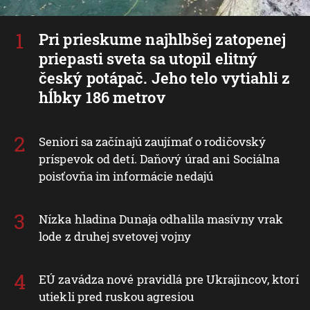
Pri prieskume najhlbšej zatopenej
priepasti sveta sa utopil elitný
český potápač. Jeho telo vytiahli z
hĺbky 186 metrov
Seniori sa začínajú zaujímať o rodičovský
príspevok od detí. Daňový úrad ani Sociálna
poisťovňa im informácie nedajú
Nízka hladina Dunaja odhalila masívny vrak
lode z druhej svetovej vojny
EÚ zavádza nové pravidlá pre Ukrajincov, ktorí
utiekli pred ruskou agresiou