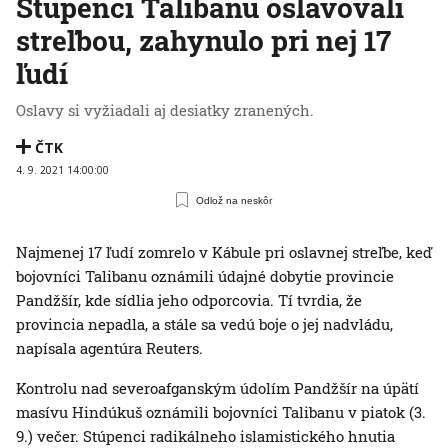
Stúpenci Talibanu oslavovali
streľbou, zahynulo pri nej 17
ľudí
Oslavy si vyžiadali aj desiatky zranených.
ČTK
4. 9. 2021 14:00:00
Odlož na neskôr
Najmenej 17 ľudí zomrelo v Kábule pri oslavnej streľbe, keď
bojovníci Talibanu oznámili údajné dobytie provincie
Pandžšír, kde sídlia jeho odporcovia. Tí tvrdia, že
provincia nepadla, a stále sa vedú boje o jej nadvládu,
napísala agentúra Reuters.
Kontrolu nad severoafganským údolím Pandžšír na úpätí
masívu Hindúkuš oznámili bojovníci Talibanu v piatok (3.
9.) večer. Stúpenci radikálneho islamistického hnutia