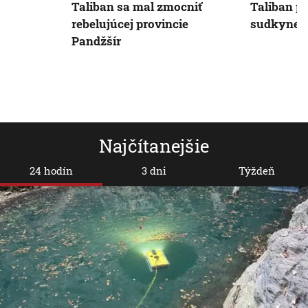
Taliban sa mal zmocniť
Taliban pr
rebelujúcej provincie
sudkyne sa
Pandžšír
Najčítanejšie
24 hodín
3 dni
Týždeň