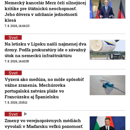
Nemecký kancelár Merz čelí silnejúcej
kritike pre štátnickú neschopnosť.
Jeho dôvera v udržanie jednotnosti
klesá
7. 8. 2026, 14:44:23
Svet
Na letisku v Lipsku našli najmenej dva
drony. Podľa prokuratúry ide o závažný
útok na nemeckú infraštruktúru
7. 8. 2026, 14:43:39
Svet
Vyzerá ako medúza, no môže spôsobiť
vážne zranenia. Mechúrovka
portugalská zatvára pláže vo
Francúzsku aj Španielsku
7. 8. 2026, 13:15:11
Svet
Zmeny vo verejnoprávnych médiách
vyvolali v Maďarsku veľkú pozornosť.