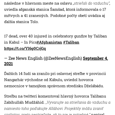
následne v hlavnom meste na oslavu
„strieľali do vzduchu“
,
uviedla afganská stanica Šamšad, ktorá informovala o 17
mŕtvych a 41 zranených. Podobné počty obetí uvádza aj
ďalšia stanica Tolo.
17 dead, over 40 injured in celebratory gunfire by Taliban
in Kabul – In Pics
#Afghanistan
#Taliban
https://t.co/Yl6g0CrjGq
— Zee News English (@ZeeNewsEnglish)
September 4,
2021
Ďalších 14 ľudí sa zranilo pri oslavnej streľbe v provincii
Nangarhár východne od Kábulu, uviedol hovorca
nemocnice v tamojšom správnom stredisku Dželábádu.
Streľbu na twitteri komentoval hlavný hovorca Talibanu
Zabíhulláh Mudžáhid.
„Vyvarujte sa strieľania do vzduchu a
namiesto toho poďakujte Alláhovi. Projektily môžu zraniť
civilistov, preto nestrieľajte, ak to nie je potrebné,“
napísal.