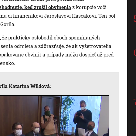
hodnutie, keď zrušil obvinenia
z korupcie voči
mu či finančníkovi Jaroslavovi Haščákovi. Ten bol
Gorila.
mu, že prakticky oslobodil oboch spomínaných
senia odmieta a zdôrazňuje, že ak vyšetrovatelia
pakovane obviniť a prípady môžu dospieť až pred
vensko.
vila Katarína Wildová: