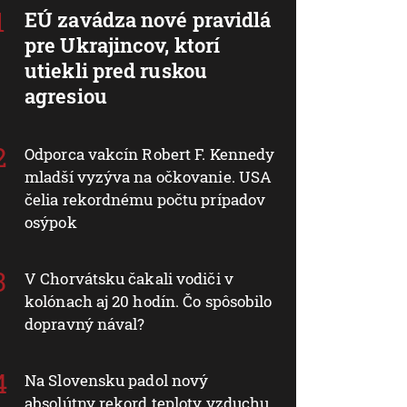
EÚ zavádza nové pravidlá
pre Ukrajincov, ktorí
utiekli pred ruskou
agresiou
Odporca vakcín Robert F. Kennedy
mladší vyzýva na očkovanie. USA
čelia rekordnému počtu prípadov
osýpok
V Chorvátsku čakali vodiči v
kolónach aj 20 hodín. Čo spôsobilo
dopravný nával?
Na Slovensku padol nový
absolútny rekord teploty vzduchu