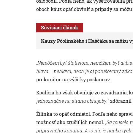
oslobodil. Podľa neho, ak vyšetrovatelia 
oboch káuz opäť obviniť a prípady sa môžu 
Súvisiaci článok
Kauzy Pčolinského i Haščáka sa môžu v
„Nemôžem byť štatistom, nemôžem byť alibis
hlava – nehlava, nech je aj porušovaný záko
prokurátor na výčitky poslancov.
Koalícia ho však obviňuje zo zavádzania, k
jednoznačne na stranu obhajoby,“
zdôraznil 
Žilinka to opäť odmietol. Podľa neho spravi
možnosť ako zrušiť ich nemal.
„Sa muselo 
prípravného konania. A to nie je hanba týc