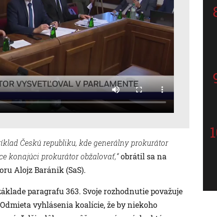
ríklad Českú republiku, kde generálny prokurátor
e konajúci prokurátor obžalovať,“
obrátil sa na
ru Alojz Baránik (SaS).
základe paragrafu 363. Svoje rozhodnutie považuje
 Odmieta vyhlásenia koalície, že by niekoho