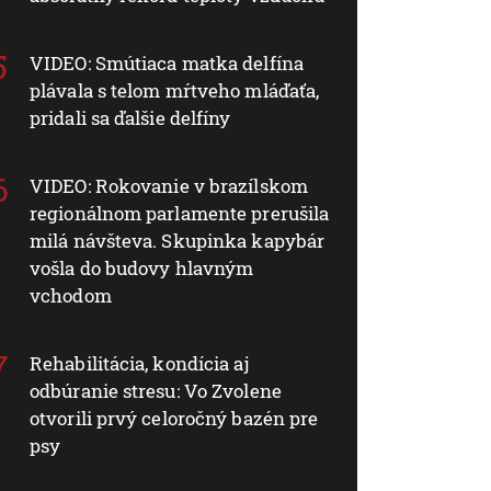
VIDEO: Smútiaca matka delfína
plávala s telom mŕtveho mláďaťa,
pridali sa ďalšie delfíny
VIDEO: Rokovanie v brazílskom
regionálnom parlamente prerušila
milá návšteva. Skupinka kapybár
vošla do budovy hlavným
vchodom
Rehabilitácia, kondícia aj
odbúranie stresu: Vo Zvolene
otvorili prvý celoročný bazén pre
psy