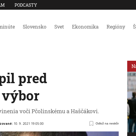
AM
PODCASTY
minúte
Slovensko
Svet
Ekonomika
Regióny
Š
N
pil pred
 výbor
vinenia voči Pčolinskému a Haščákovi.
izované:
10. 9. 2021 19:05:00
Odlož na neskôr