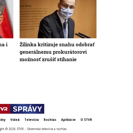
na i
Žilinka kritizuje snahu odobrať
Extrémne ho
generálnemu prokurátorovi
viaceré mest
možnosť zrušiť stíhanie
ochladzujú 
priestory?
kty
Videá
Televízia
Rozhlas
Aplikácie
O STVR
ght © 2026 STVR – Slovenská televízia a rozhlas