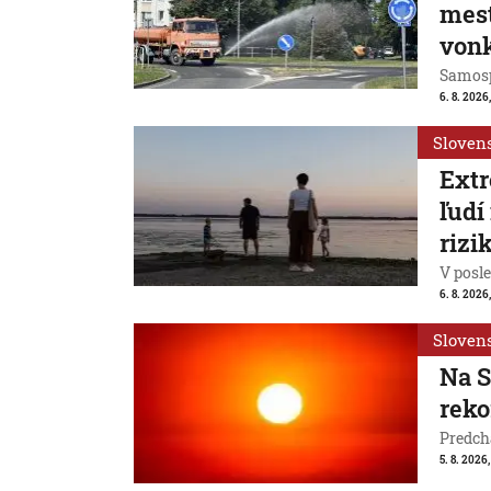
mest
vonk
Samosp
6. 8. 2026
Sloven
Extr
ľudí
rizi
V posl
6. 8. 2026
Sloven
Na S
reko
Predchá
5. 8. 2026,