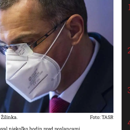
Žilinka.
Foto: TASR
oval niekoľko hodín pred poslancami