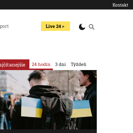
Kontakt
port
Live 24
24 hodín
3 dni
Týždeň
ajčítanejšie