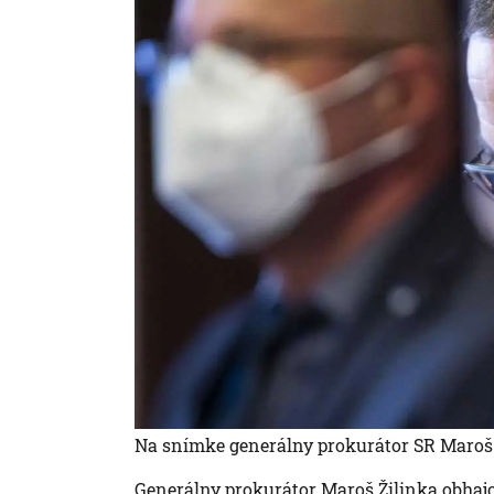
Na snímke generálny prokurátor SR Maroš 
Generálny prokurátor Maroš Žilinka obhaj