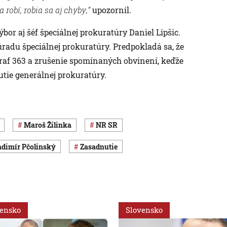
a robí, robia sa aj chyby,“
upozornil.
or aj šéf špeciálnej prokuratúry Daniel Lipšic.
adu špeciálnej prokuratúry. Predpokladá sa, že
raf 363 a zrušenie spomínaných obvinení, keďže
utie generálnej prokuratúry.
Maroš Žilinka
NR SR
ladimír Pčolinský
zasadnutie
vensko
Slovensko