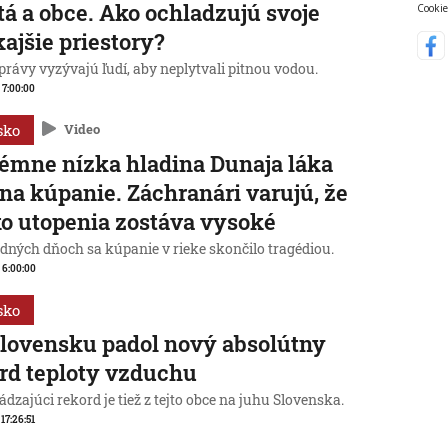
á a obce. Ako ochladzujú svoje
Cookie
ajšie priestory?
rávy vyzývajú ľudí, aby neplytvali pitnou vodou.
, 7:00:00
sko
Video
émne nízka hladina Dunaja láka
 na kúpanie. Záchranári varujú, že
ko utopenia zostáva vysoké
edných dňoch sa kúpanie v rieke skončilo tragédiou.
, 6:00:00
sko
lovensku padol nový absolútny
rd teploty vzduchu
dzajúci rekord je tiež z tejto obce na juhu Slovenska.
 17:26:51