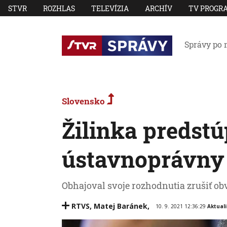
STVR
ROZHLAS
TELEVÍZIA
ARCHÍV
TV PROGR
Správy po 
Slovensko
Žilinka predstú
ústavnoprávny
Obhajoval svoje rozhodnutia zrušiť ob
RTVS
,
Matej Baránek
,
10. 9. 2021 12:36:29
Aktual