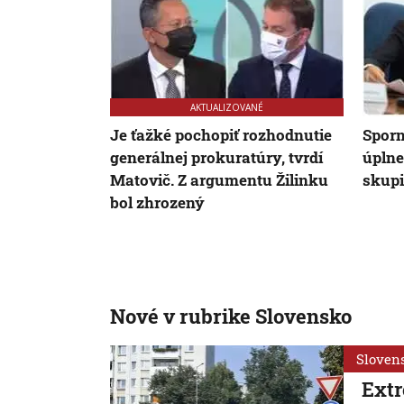
AKTUALIZOVANÉ
Je ťažké pochopiť rozhodnutie
Sporn
generálnej prokuratúry, tvrdí
úplne
Matovič. Z argumentu Žilinku
skupi
bol zhrozený
Nové v rubrike Slovensko
Sloven
Extr