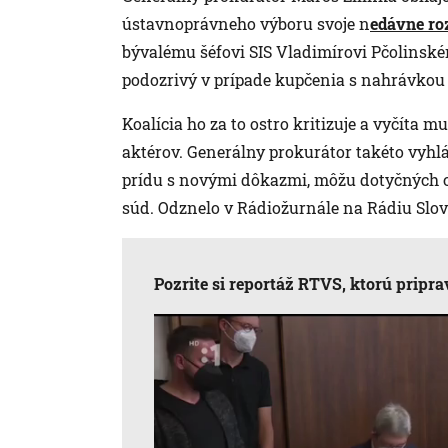
ústavnoprávneho výboru svoje n
edávne roz
bývalému šéfovi SIS Vladimírovi Pčolinské
podozrivý v prípade kupčenia s nahrávkou 
Koalícia ho za to ostro kritizuje a vyčíta 
aktérov. Generálny prokurátor takéto vyhlá
prídu s novými dôkazmi, môžu dotyčných o
súd. Odznelo v Rádiožurnále na Rádiu Slo
Pozrite si reportáž RTVS, ktorú pripra