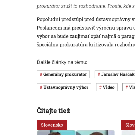
prokurátor zruší to rozhodnutie. Proste, kde s
Popoludní predstúpi pred ústavnoprávny výb
Poslancom má predstaviť výročnú správu úr
výbor sa bude zaujímať opäť najmä o parag
špeciálna prokuratúra kritizovala rozhodn
Ďalšie články na tému:
generálny prokurátor
Jaroslav Haščák
ústavnoprávny výbor
Video
V
Čítajte tiež
Slovensko
Slo