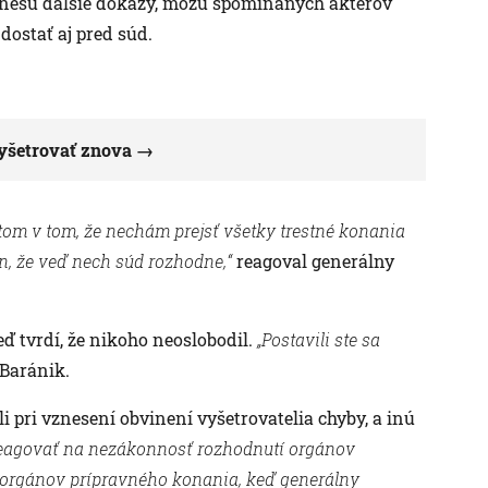
prinesú ďalšie dôkazy, môžu spomínaných aktérov
dostať aj pred súd.
yšetrovať znova
tom v tom, že nechám prejsť všetky trestné konania
n, že veď nech súd rozhodne,“
reagoval generálny
eď tvrdí, že nikoho neoslobodil.
„Postavili ste sa
Baránik.
li pri vznesení obvinení vyšetrovatelia chyby, a inú
reagovať na nezákonnosť rozhodnutí orgánov
h orgánov prípravného konania, keď generálny