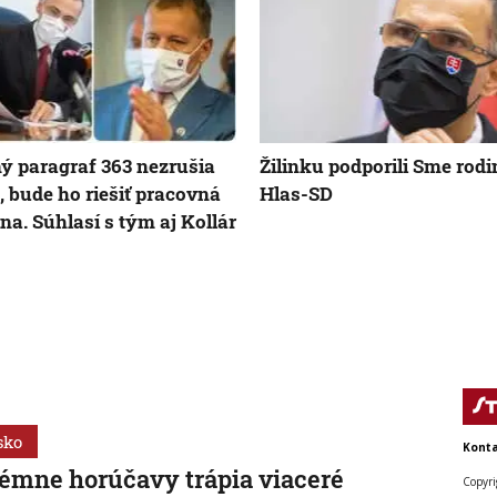
ý paragraf 363 nezrušia
Žilinku podporili Sme rodi
, bude ho riešiť pracovná
Hlas-SD
na. Súhlasí s tým aj Kollár
sko
Konta
émne horúčavy trápia viaceré
Copyri