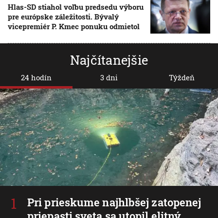
Hlas-SD stiahol voľbu predsedu výboru
pre európske záležitosti. Bývalý
vicepremiér P. Kmec ponuku odmietol
Najčítanejšie
24 hodín
3 dni
Týždeň
Pri prieskume najhlbšej zatopenej
priepasti sveta sa utopil elitný