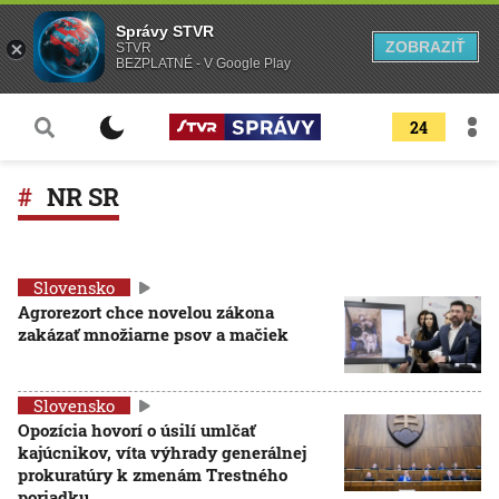
Správy STVR
ZOBRAZIŤ
STVR
BEZPLATNÉ - V Google Play
24
NR SR
Slovensko
Agrorezort chce novelou zákona
zakázať množiarne psov a mačiek
Slovensko
Opozícia hovorí o úsilí umlčať
kajúcnikov, víta výhrady generálnej
prokuratúry k zmenám Trestného
poriadku