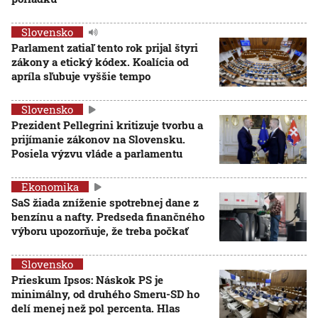
Slovensko
Parlament zatiaľ tento rok prijal štyri
zákony a etický kódex. Koalícia od
apríla sľubuje vyššie tempo
Slovensko
Prezident Pellegrini kritizuje tvorbu a
prijímanie zákonov na Slovensku.
Posiela výzvu vláde a parlamentu
Ekonomika
SaS žiada zníženie spotrebnej dane z
benzínu a nafty. Predseda finančného
výboru upozorňuje, že treba počkať
Slovensko
Prieskum Ipsos: Náskok PS je
minimálny, od druhého Smeru-SD ho
delí menej než pol percenta. Hlas