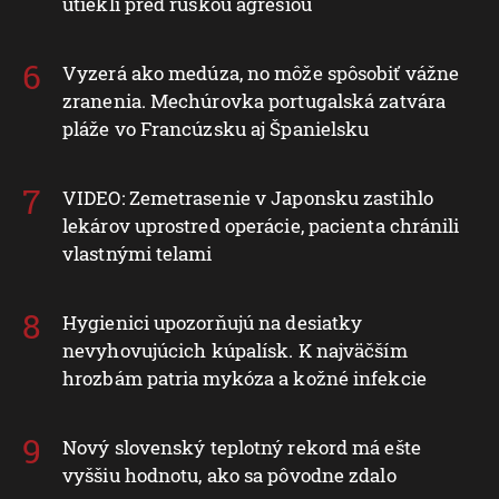
utiekli pred ruskou agresiou
Vyzerá ako medúza, no môže spôsobiť vážne
zranenia. Mechúrovka portugalská zatvára
pláže vo Francúzsku aj Španielsku
VIDEO: Zemetrasenie v Japonsku zastihlo
lekárov uprostred operácie, pacienta chránili
vlastnými telami
Hygienici upozorňujú na desiatky
nevyhovujúcich kúpalísk. K najväčším
hrozbám patria mykóza a kožné infekcie
Nový slovenský teplotný rekord má ešte
vyššiu hodnotu, ako sa pôvodne zdalo