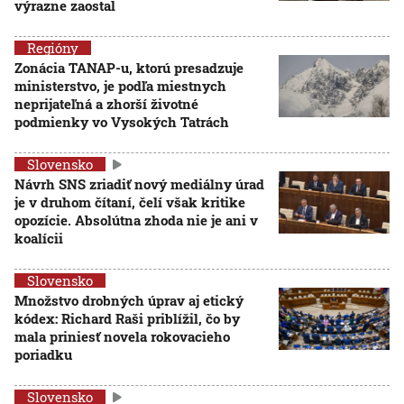
výrazne zaostal
Regióny
Zonácia TANAP-u, ktorú presadzuje
ministerstvo, je podľa miestnych
neprijateľná a zhorší životné
podmienky vo Vysokých Tatrách
Slovensko
Návrh SNS zriadiť nový mediálny úrad
je v druhom čítaní, čelí však kritike
opozície. Absolútna zhoda nie je ani v
koalícii
Slovensko
Množstvo drobných úprav aj etický
kódex: Richard Raši priblížil, čo by
mala priniesť novela rokovacieho
poriadku
Slovensko