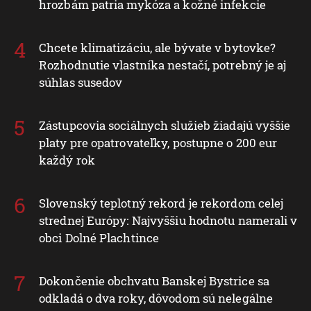
hrozbám patria mykóza a kožné infekcie
Chcete klimatizáciu, ale bývate v bytovke?
Rozhodnutie vlastníka nestačí, potrebný je aj
súhlas susedov
Zástupcovia sociálnych služieb žiadajú vyššie
platy pre opatrovateľky, postupne o 200 eur
každý rok
Slovenský teplotný rekord je rekordom celej
strednej Európy: Najvyššiu hodnotu namerali v
obci Dolné Plachtince
Dokončenie obchvatu Banskej Bystrice sa
odkladá o dva roky, dôvodom sú nelegálne