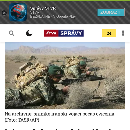
Správy STVR
ZOBRAZIŤ
STVR
BEZPLATNÉ - V Google Play
24
Na archívnej snímke iránski vojaci počas cvičenia.
(Foto: TASR/AP)