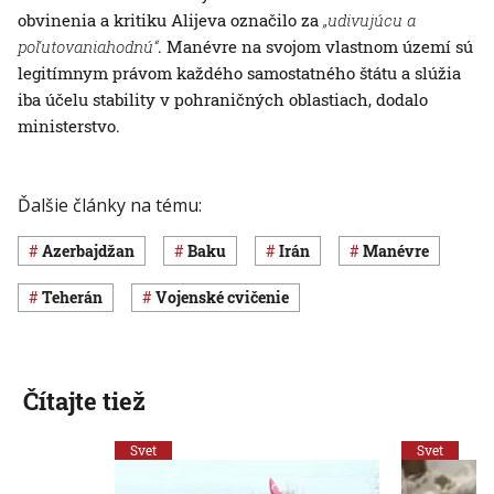
obvinenia a kritiku Alijeva označilo za
„udivujúcu a
poľutovaniahodnú“
. Manévre na svojom vlastnom území sú
legitímnym právom každého samostatného štátu a slúžia
iba účelu stability v pohraničných oblastiach, dodalo
ministerstvo.
Ďalšie články na tému:
Azerbajdžan
Baku
Irán
manévre
Teherán
vojenské cvičenie
Čítajte tiež
Svet
Svet