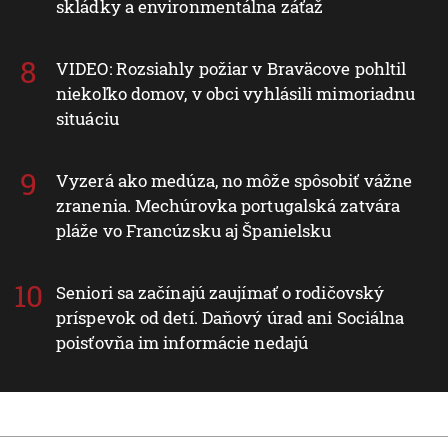
skládky a environmentálna záťaž
VIDEO: Rozsiahly požiar v Braväcove pohltil
niekoľko domov, v obci vyhlásili mimoriadnu
situáciu
Vyzerá ako medúza, no môže spôsobiť vážne
zranenia. Mechúrovka portugalská zatvára
pláže vo Francúzsku aj Španielsku
Seniori sa začínajú zaujímať o rodičovský
príspevok od detí. Daňový úrad ani Sociálna
poisťovňa im informácie nedajú