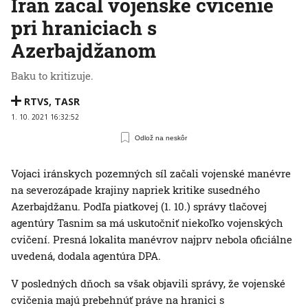
Irán začal vojenské cvičenie
pri hraniciach s
Azerbajdžanom
Baku to kritizuje.
RTVS
,
TASR
1. 10. 2021 16:32:52
Odlož na neskôr
Vojaci iránskych pozemných síl začali vojenské manévre
na severozápade krajiny napriek kritike susedného
Azerbajdžanu. Podľa piatkovej (1. 10.) správy tlačovej
agentúry Tasnim sa má uskutočniť niekoľko vojenských
cvičení. Presná lokalita manévrov najprv nebola oficiálne
uvedená, dodala agentúra DPA.
V posledných dňoch sa však objavili správy, že vojenské
cvičenia majú prebehnúť práve na hranici s