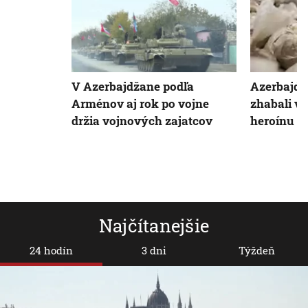
V Azerbajdžane podľa
Azerbajdž
Arménov aj rok po vojne
zhabali vi
držia vojnových zajatcov
heroínu
Najčítanejšie
24 hodín
3 dni
Týždeň