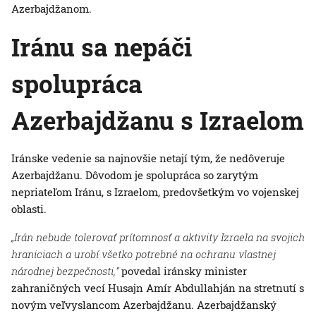
Azerbajdžanom.
Iránu sa nepáči
spolupráca
Azerbajdžanu s Izraelom
Iránske vedenie sa najnovšie netají tým, že nedôveruje
Azerbajdžanu. Dôvodom je spolupráca so zarytým
nepriateľom Iránu, s Izraelom, predovšetkým vo vojenskej
oblasti.
„Irán nebude tolerovať prítomnosť a aktivity Izraela na svojich
hraniciach a urobí všetko potrebné na ochranu vlastnej
národnej bezpečnosti,“
povedal iránsky minister
zahraničných vecí Husajn Amír Abdullahján na stretnutí s
novým veľvyslancom Azerbajdžanu. Azerbajdžanský