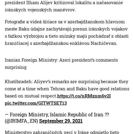
prezident Ilham Alijev kritizoval lokalitu a načasovanie
iránskych vojenských manévrov.
Fotografie a videá šíriace sa v azerbajdžanskom hlavnom
meste Baku údajne zachytávajú presun iránskych vojakov
s ťažkou výzbrojou a tieto snímky majú pochádzať z oblasti
hraničiacej s azerbajdžanskou enklávou Nachičevan.
Iranian Foreign Ministry: Azeri president’s comments
surprising
Khatibzadeh: Aliyev’s remarks are surprising because they
come at a time when Tehran and Baku have good relations
based on mutual respect.
https://t.co/nRMznm6v2I
pic.twitter.com/GITWTSET13
— Foreign Ministry, Islamic Republic of Iran ??
(@IRIMFA_EN)
September 29, 2021
Ministerstvo zahraničných vecí v Iráne odmietlo tieto