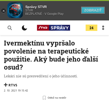
Správy STVR
ZOBRAZIŤ
STVR
BEZPLATNÉ - V Google Play
24
Ivermektínu vypršalo
povolenie na terapeutické
použitie. Aký bude jeho ďalší
osud?
Lekári nie sú presvedčení o jeho účinnosti.
RTVS
2. 10. 2021 19:15:42
Odlož na neskôr