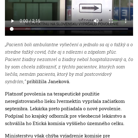
„Pacienti boli ambulantne vyliečení a jednalo sa aj o ťažký a o
stredne ťažký covid, čiže aj s nálezmi a zápalom pľúc.
Pacient žiadny nezomrel a žiadny nebol hospitalizovaný a, čo
by som chcela zdôrazniť, z týchto pacientov, ktorých som
liečila, nemám pacienta, ktorý by mal postcovidový
syndróm,“
priblížila Janeková.
Platnosť povolenia na terapeutické použitie
neregistrovaného lieku Ivermektín vypršala začiatkom
septembra. Lekárka preto požiadala o nové povolenie.
Podpísal ho krajský odborník pre všeobecné lekárstvo a
schválila ho Etická komisia vyššieho územného celku.
Ministerstvu však chýba vyjadrenie komisie pre