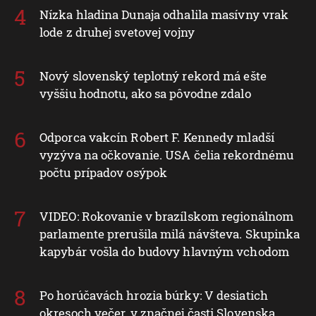
Nízka hladina Dunaja odhalila masívny vrak
lode z druhej svetovej vojny
Nový slovenský teplotný rekord má ešte
vyššiu hodnotu, ako sa pôvodne zdalo
Odporca vakcín Robert F. Kennedy mladší
vyzýva na očkovanie. USA čelia rekordnému
počtu prípadov osýpok
VIDEO: Rokovanie v brazílskom regionálnom
parlamente prerušila milá návšteva. Skupinka
kapybár vošla do budovy hlavným vchodom
Po horúčavách hrozia búrky: V desiatich
okresoch večer, v značnej časti Slovenska