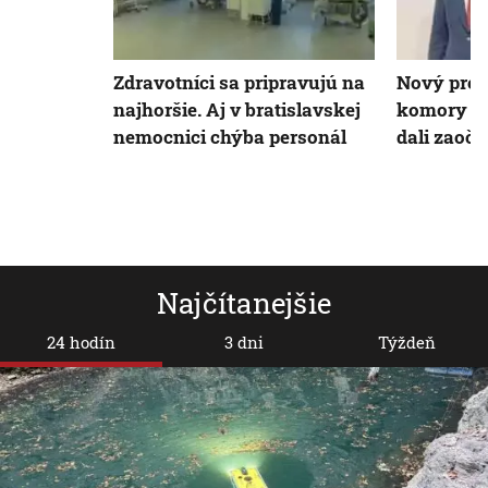
Zdravotníci sa pripravujú na
Nový prez
najhoršie. Aj v bratislavskej
komory vy
nemocnici chýba personál
dali zaoč
Najčítanejšie
24 hodín
3 dni
Týždeň