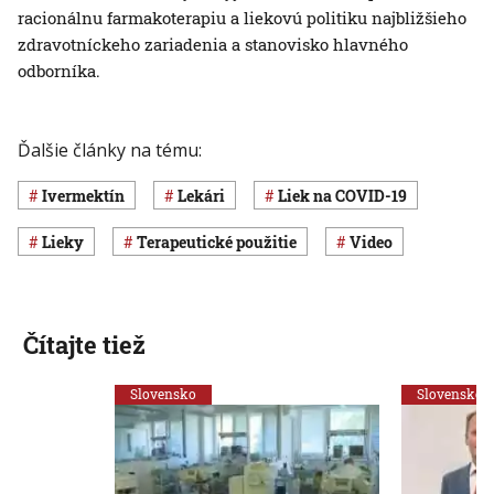
racionálnu farmakoterapiu a liekovú politiku najbližšieho
zdravotníckeho zariadenia a stanovisko hlavného
odborníka.
Ďalšie články na tému:
ivermektín
lekári
liek na COVID-19
lieky
terapeutické použitie
Video
Čítajte tiež
Slovensko
Slovensko