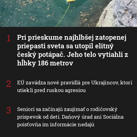
Pri prieskume najhlbšej zatopenej
priepasti sveta sa utopil elitný
český potápač. Jeho telo vytiahli z
hĺbky 186 metrov
EÚ zavádza nové pravidlá pre Ukrajincov, ktorí
utiekli pred ruskou agresiou
Seniori sa začínajú zaujímať o rodičovský
príspevok od detí. Daňový úrad ani Sociálna
poisťovňa im informácie nedajú