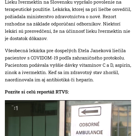
Lieku Ivermektín na Slovensku vypršalo povolenie na
terapeutické použitie. Lekárka, ktorej sa pri liečbe osvedčil,
požiadala ministerstvo zdravotníctva o nové. Rezort
rozhodne na základe odporúčaní odborníkov. Niektorí
lekári sú presvedčení, že na účinnosť lieku Ivermektín nie
je dostatok dôkazov.
Všeobecná lekárka pre dospelých Etela Janeková liečila
pacientov s COVIDOM-19 podľa zahraničného protokolu.
Pacientom podávala vyššie dávky vitamínov C a D, aspirín,
zinok a ivermektín. Keď sa im zdravotný stav zhoršil,
naordinovala im aj antibiotiká či heparín.
Pozrite si celú reportáž RTVS: