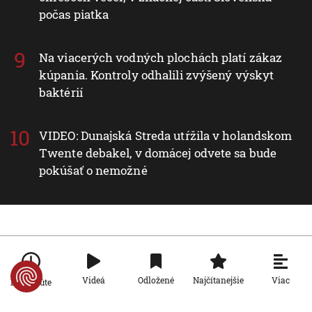
počas piatka
Na viacerých vodných plochách platí zákaz
kúpania. Kontroly odhalili zvýšený výskyt
baktérií
VIDEO: Dunajská Streda utŕžila v holandskom
Twente debakel, v domácej odvete sa bude
pokúšať o nemožné
Nové v rubrike Slovensko
Slovensko
Viac
Videá
Odložené
Najčítanejšie
Po minúte
Nie sú na dovolenke, hoci sú celé leto
pri mori: Štáb STVR strávil deň v teréne