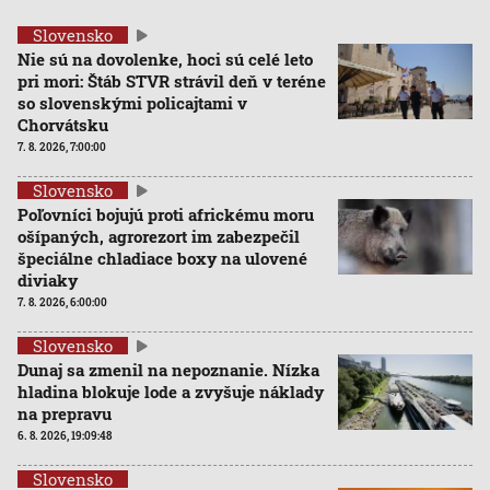
Slovensko
Nie sú na dovolenke, hoci sú celé leto
pri mori: Štáb STVR strávil deň v teréne
so slovenskými policajtami v
Chorvátsku
7. 8. 2026, 7:00:00
Slovensko
Poľovníci bojujú proti africkému moru
ošípaných, agrorezort im zabezpečil
špeciálne chladiace boxy na ulovené
diviaky
7. 8. 2026, 6:00:00
Slovensko
Dunaj sa zmenil na nepoznanie. Nízka
hladina blokuje lode a zvyšuje náklady
na prepravu
6. 8. 2026, 19:09:48
Slovensko