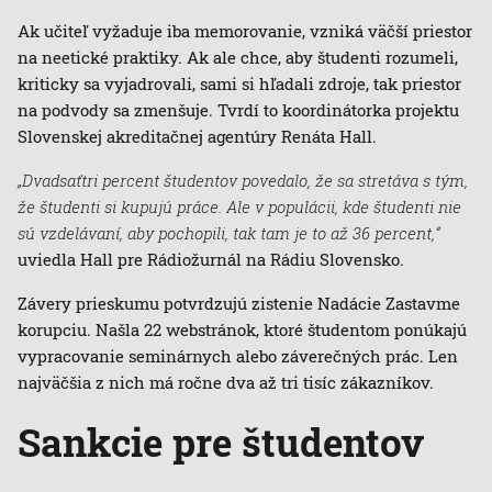
Ak učiteľ vyžaduje iba memorovanie, vzniká väčší priestor
na neetické praktiky. Ak ale chce, aby študenti rozumeli,
kriticky sa vyjadrovali, sami si hľadali zdroje, tak priestor
na podvody sa zmenšuje. Tvrdí to koordinátorka projektu
Slovenskej akreditačnej agentúry Renáta Hall.
„Dvadsaťtri percent študentov povedalo, že sa stretáva s tým,
že študenti si kupujú práce. Ale v populácii, kde študenti nie
sú vzdelávaní, aby pochopili, tak tam je to až 36 percent,“
uviedla Hall pre Rádiožurnál na Rádiu Slovensko.
Závery prieskumu potvrdzujú zistenie Nadácie Zastavme
korupciu. Našla 22 webstránok, ktoré študentom ponúkajú
vypracovanie seminárnych alebo záverečných prác. Len
najväčšia z nich má ročne dva až tri tisíc zákazníkov.
Sankcie pre študentov