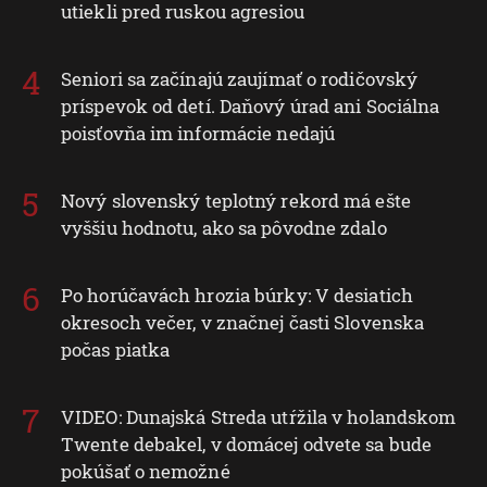
reklamy
utiekli pred ruskou agresiou
Vytvoriť profily na prispôsobenie obsahu
Seniori sa začínajú zaujímať o rodičovský
Použiť profily na výber prispôsobeného
príspevok od detí. Daňový úrad ani Sociálna
obsahu
poisťovňa im informácie nedajú
Meranie výkonnosti reklamy
Nový slovenský teplotný rekord má ešte
Meranie výkonnosti obsahu
vyššiu hodnotu, ako sa pôvodne zdalo
Pochopiť cieľové skupiny na základe štatistík
alebo spájania údajov z rôznych zdrojov
Po horúčavách hrozia búrky: V desiatich
Vývoj a zlepšovanie služieb
okresoch večer, v značnej časti Slovenska
počas piatka
Použitie obmedzených údajov na výber
obsahu
Špeciálne funkcie IAB:
VIDEO: Dunajská Streda utŕžila v holandskom
Používanie presných údajov o geografickej
Twente debakel, v domácej odvete sa bude
polohe
pokúšať o nemožné