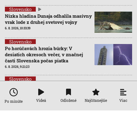
Slovensko
Nízka hladina Dunaja odhalila masívny
vrak lode z druhej svetovej vojny
6. 8. 2026, 10:33:39
Slovensko
Po horúčavách hrozia búrky: V
desiatich okresoch večer, v značnej
časti Slovenska počas piatka
6. 8. 2026, 9:21:23
Slovensko
Extrémne horúčavy trápia viaceré
mestá a obce. Ako ochladzujú svoje
vonkajšie priestory?
Viac
Videá
Odložené
Najčítanejšie
Po minúte
6. 8. 2026, 7:00:00
Slovensko
Extrémne nízka hladina Dunaja láka
ľudí na kúpanie. Záchranári varujú, že
riziko utopenia zostáva vysoké