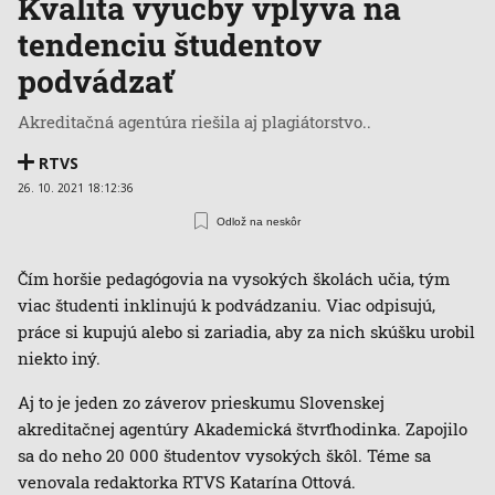
Kvalita výučby vplýva na
tendenciu študentov
podvádzať
Akreditačná agentúra riešila aj plagiátorstvo..
RTVS
26. 10. 2021 18:12:36
Odlož na neskôr
Čím horšie pedagógovia na vysokých školách učia, tým
viac študenti inklinujú k podvádzaniu. Viac odpisujú,
práce si kupujú alebo si zariadia, aby za nich skúšku urobil
niekto iný.
Aj to je jeden zo záverov prieskumu Slovenskej
akreditačnej agentúry Akademická štvrťhodinka. Zapojilo
sa do neho 20 000 študentov vysokých škôl. Téme sa
venovala redaktorka RTVS Katarína Ottová.