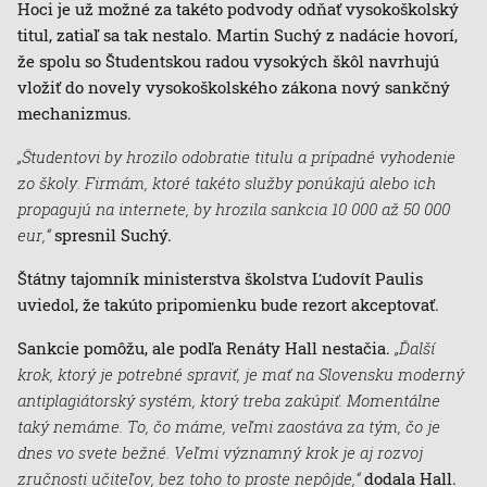
Hoci je už možné za takéto podvody odňať vysokoškolský
titul, zatiaľ sa tak nestalo. Martin Suchý z nadácie hovorí,
že spolu so Študentskou radou vysokých škôl navrhujú
vložiť do novely vysokoškolského zákona nový sankčný
mechanizmus.
„Študentovi by hrozilo odobratie titulu a prípadné vyhodenie
zo školy. Firmám, ktoré takéto služby ponúkajú alebo ich
propagujú na internete, by hrozila sankcia 10 000 až 50 000
eur,“
spresnil Suchý.
Štátny tajomník ministerstva školstva Ľudovít Paulis
uviedol, že takúto pripomienku bude rezort akceptovať.
Sankcie pomôžu, ale podľa Renáty Hall nestačia.
„Ďalší
krok, ktorý je potrebné spraviť, je mať na Slovensku moderný
antiplagiátorský systém, ktorý treba zakúpiť. Momentálne
taký nemáme. To, čo máme, veľmi zaostáva za tým, čo je
dnes vo svete bežné. Veľmi významný krok je aj rozvoj
zručnosti učiteľov, bez toho to proste nepôjde,“
dodala Hall.