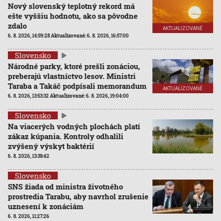
Nový slovenský teplotný rekord má
ešte vyššiu hodnotu, ako sa pôvodne
zdalo
AKTUALIZOVANÉ
6. 8. 2026, 14:59:28
Aktualizované:
6. 8. 2026, 16:57:00
Slovensko
Národné parky, ktoré prešli zonáciou,
preberajú vlastníctvo lesov. Ministri
Taraba a Takáč podpísali memorandum
AKTUALIZOVANÉ
6. 8. 2026, 13:53:32
Aktualizované:
6. 8. 2026, 19:04:00
Slovensko
Na viacerých vodných plochách platí
zákaz kúpania. Kontroly odhalili
zvýšený výskyt baktérií
6. 8. 2026, 13:38:42
Slovensko
SNS žiada od ministra životného
prostredia Tarabu, aby navrhol zrušenie
uznesení k zonáciám
6. 8. 2026, 11:27:26