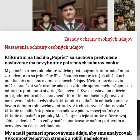
Zásady ochrany osobných údajov
Rektori odmietli reformu
Zamestnáv
Nastavenia ochrany osobných údajov
vysokých škôl
školy pot
Kliknutím na tlačidlo „Poprieť“ sa zachová predvolené
zmeny
nastavenie iba nevyhnutne potrebných súborov cookie.
My a naši partneri ukladáme a/alebo pristupujeme k informáciám na
zariadení, ako sú jedinečné ID v súboroch cookie a iných úložiskách
prehliadača na spracovanie osobných údajov. Niektorí predajcovia
môžu spracúvať vaše osobné údaje na základe oprávneného záujmu, na
námietku proti tomu otvorte „Nastavenia“. Svoje nastavenia môžete
prijať, odmietnuť alebo spravovať kliknutím na tlačidlo „Spravovať
nastavenia“ alebo kedykoľvek kliknutím na tlačidlo odtlačku prsta v
ľavom dolnom rohu webovej stránky. Ak chcete svoj súhlas odvolať,
Najčítanejšie
kliknite na odtlačok prsta alebo odkaz v päte webovej stránky a
kliknite na položku ponuky Moje údaje, na tejto stránke môžete svoj
súhlas odvolať. Tieto voľby budú signalizované našim partnerom a
24 hodín
3 dni
Týždeň
neovplyvnia údaje prehliadania.
My a naši partneri spracovávame údaje, aby sme analyzovali
výkonnosť webových stránok a robili nasledovné: