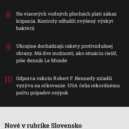
Identifikácia zariadení na základe aktívne
vyžiadaných informácií
Na viacerých vodných plochách platí zákaz
Účely spracovania, ktoré nie sú v kompetencii IAB:
kúpania. Kontroly odhalili zvýšený výskyt
Nevyhnutné
baktérií
Výkonostné
Ukrajine dochádzajú rakety protivzdušnej
Funkčné
obrany. Má dve možnosti, ako situáciu riešiť,
píše denník Le Monde
Reklama
Odporca vakcín Robert F. Kennedy mladší
vyzýva na očkovanie. USA čelia rekordnému
počtu prípadov osýpok
Nové v rubrike Slovensko