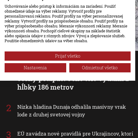
Uchovávanie alebo prístup k informáciám na zariadení. Použiť
obmedzené údaje na výber reklamy. Vytvoriť profily pre
personalizovanú reklamu. Použiť profily na výber personalizovanej
reklamy. Vytvoriť profily na prispôsobenie obsahu. Použiť profily na
výber prispôsobeného obsahu. Meranie výkonnosti reklamy. Meranie
výkonnosti obsahu. Pochopiť cieľové skupiny na základe štatistík
alebo spájania údajov z rôznych zdrojov. Vývoj a zlepšovanie služieb.
Použitie obmedzených údajov na výber obsahu.
Údaje môžu byť zdieľané mimo Európskej únie a odosielané do USA.
Váš súhlas a zásady používania cookie sa vzťahujú výlučne na túto
Prijať všetko
webovú stránku/aplikáciu.
Pri prieskume najhlbšej zatopenej
Zobraziť zoznam partnerov (1 predajcovia IAB)
Nastavenia
Odmietnuť všetko
priepasti sveta sa utopil elitný
Vaše údaje používame na nasledujúce účely:
český potápač. Jeho telo vytiahli z
Účely spracovania IAB:
hĺbky 186 metrov
Uchovávanie alebo prístup k informáciám na
zariadení
Nízka hladina Dunaja odhalila masívny vrak
Použiť obmedzené údaje na výber reklamy
lode z druhej svetovej vojny
Vytvoriť profily pre personalizovanú reklamu
EÚ zavádza nové pravidlá pre Ukrajincov, ktorí
Použiť profily na výber personalizovanej