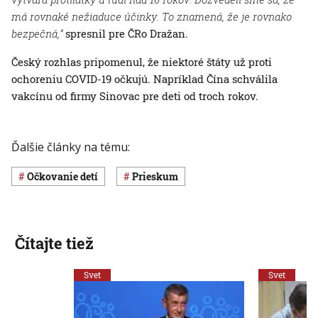
má rovnaké nežiaduce účinky. To znamená, že je rovnako
bezpečná,“
spresnil pre ČRo Dražan.
Český rozhlas pripomenul, že niektoré štáty už proti
ochoreniu COVID-19 očkujú. Napríklad Čína schválila
vakcínu od firmy Sinovac pre deti od troch rokov.
Ďalšie články na tému:
očkovanie detí
prieskum
Čítajte tiež
Svet
Svet