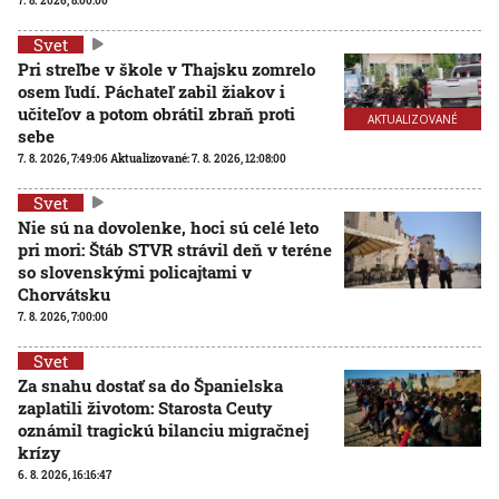
7. 8. 2026, 8:00:00
Svet
Pri streľbe v škole v Thajsku zomrelo
osem ľudí. Páchateľ zabil žiakov i
učiteľov a potom obrátil zbraň proti
AKTUALIZOVANÉ
sebe
7. 8. 2026, 7:49:06
Aktualizované:
7. 8. 2026, 12:08:00
Svet
Nie sú na dovolenke, hoci sú celé leto
pri mori: Štáb STVR strávil deň v teréne
so slovenskými policajtami v
Chorvátsku
7. 8. 2026, 7:00:00
Svet
Za snahu dostať sa do Španielska
zaplatili životom: Starosta Ceuty
oznámil tragickú bilanciu migračnej
krízy
6. 8. 2026, 16:16:47