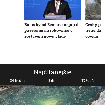
Babiš by od Zemana neprijal
Český pre
poverenie na rokovanie o
tretiu dáv
zostavení novej vlády
covidu
Najčítanejšie
24 hodín
3 dni
Týždeň