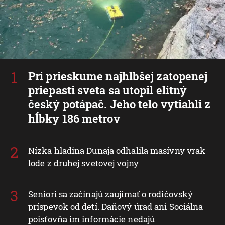
Pri prieskume najhlbšej zatopenej
priepasti sveta sa utopil elitný
český potápač. Jeho telo vytiahli z
hĺbky 186 metrov
Nízka hladina Dunaja odhalila masívny vrak
lode z druhej svetovej vojny
Seniori sa začínajú zaujímať o rodičovský
príspevok od detí. Daňový úrad ani Sociálna
poisťovňa im informácie nedajú