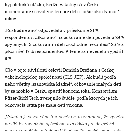
hypotetickú otázku, keďže vakcíny sú v Česku
momentálne schválené len pre deti staršie ako dvanásť
rokov.
„Rozhodne áno“ odpovedalo v prieskume 21 %
respondentov. „Skôr áno“ na očkovanie detí povedalo 29 %
opýtaných. S očkovaním detí „rozhodne nesúhlasí“ 25 % a
„skôr nie“ 17 % respondentov. K téme sa nevedelo vyjadriť
8 %.
ČRo v tejto súvislosti oslovil Daniela Dražana s Českej
vakcinologickej spoločnosti (ČLS JEP). Ak budú podľa
neho všetky „stanoviská kladné“, očkovanie malých detí
by sa mohlo v Česku spustiť koncom roka. Konzorcium
Pfizer/BioNTech zverejnilo štúdie, podľa ktorých je ich
očkovacia látka pre malé deti vhodná.
„Vakcína je dostatočne imunogénna, to znamená, že vytvára
protilátky rovnakým spôsobom ako dávka pre dospelých
vytvára protilátky u ľudí nad 16 rokov. Dozvedeli sme sa, že