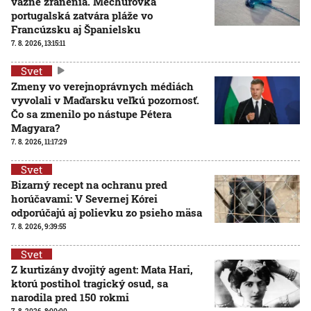
vážne zranenia. Mechúrovka
portugalská zatvára pláže vo
Francúzsku aj Španielsku
7. 8. 2026, 13:15:11
Svet
Zmeny vo verejnoprávnych médiách
vyvolali v Maďarsku veľkú pozornosť.
Čo sa zmenilo po nástupe Pétera
Magyara?
7. 8. 2026, 11:17:29
Svet
Bizarný recept na ochranu pred
horúčavami: V Severnej Kórei
odporúčajú aj polievku zo psieho mäsa
7. 8. 2026, 9:39:55
Svet
Z kurtizány dvojitý agent: Mata Hari,
ktorú postihol tragický osud, sa
narodila pred 150 rokmi