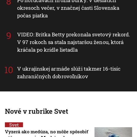
Po horúčavách hrozia búrky: V desiatich
okresoch večer, v značnej časti Slovenska
počas piatka
VIDEO: Britka Betty prekonala svetový rekord.
V 97 rokoch sa stala najstaršou ženou, ktorá
kráčala po krídle lietadla
V ukrajinskej armáde slúži takmer 16-tisíc
zahraničných dobrovoľníkov
Nové v rubrike Svet
Svet
Vyzerá ako medúza, no môže spôsobiť