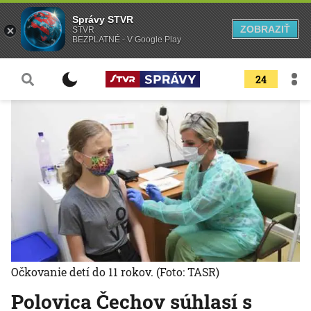
Správy STVR
ZOBRAZIŤ
STVR
BEZPLATNÉ - V Google Play
24
Očkovanie detí do 11 rokov.
(Foto: TASR)
Polovica Čechov súhlasí s