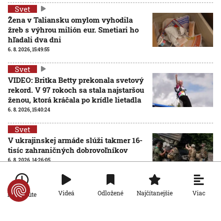
Svet
Žena v Taliansku omylom vyhodila
žreb s výhrou milión eur. Smetiari ho
hľadali dva dni
6. 8. 2026, 15:49:55
Svet
VIDEO: Britka Betty prekonala svetový
rekord. V 97 rokoch sa stala najstaršou
ženou, ktorá kráčala po krídle lietadla
6. 8. 2026, 15:40:24
Svet
V ukrajinskej armáde slúži takmer 16-
tisíc zahraničných dobrovoľníkov
6. 8. 2026, 14:26:05
Svet
Pred voľbami vo Francúzsku silnie
Viac
Videá
Odložené
Najčítanejšie
Po minúte
ruská dezinformačná kampaň. Terčom
sú viacerí politici