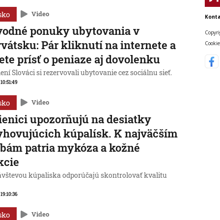
sko
Video
Konta
vodné ponuky ubytovania v
Copyri
vátsku: Pár kliknutí na internete a
Cookie
te prísť o peniaze aj dovolenku
ní Slováci si rezervovali ubytovanie cez sociálnu sieť.
 10:51:49
sko
Video
enici upozorňujú na desiatky
hovujúcich kúpalísk. K najväčším
bám patria mykóza a kožné
kcie
ávštevou kúpaliska odporúčajú skontrolovať kvalitu
 19:10:36
sko
Video