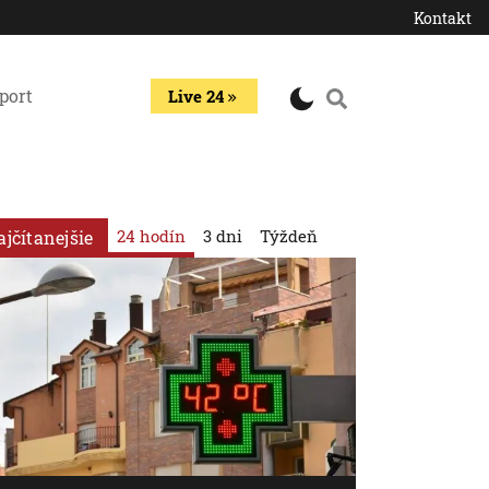
Kontakt
port
Live 24
24 hodín
3 dni
Týždeň
ajčítanejšie