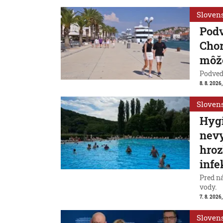
Sloven
Pod
Chor
môže
Podvede
8. 8. 2026,
Sloven
Hygi
nevy
hroz
infe
Pred n
vody.
7. 8. 2026,
Sloven