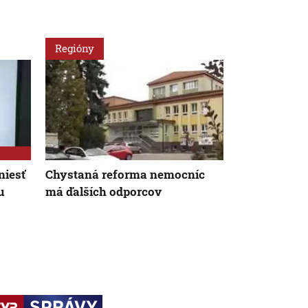
Regióny
Slovensko
niesť
Chystaná reforma nemocníc
Podvodné p
u
má ďalších odporcov
v Chorvátsku
internete a 
peniaze aj 