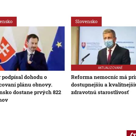
vensko
Slovensko
AKTUALIZOVANÉ
 podpísal dohodu o
Reforma nemocníc má pri
covaní plánu obnovy.
dostupnejšiu a kvalitnejši
nsko dostane prvých 822
zdravotnú starostlivosť
nov