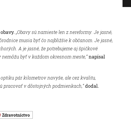
 obavy.
„Obavy sú namieste len z nereformy. Je jasné,
ôrodnice musia byť čo najbližšie k občanom. Je jasné,
horých. A je jasné, že potrebujeme aj špičkové
dov nemôžu byť v každom okresnom meste,“
napísal
optiku pár kilometrov navyše, ale cez kvalitu,
dú pracovať v dôstojných podmienkach,“
dodal.
Zdravotníctvo