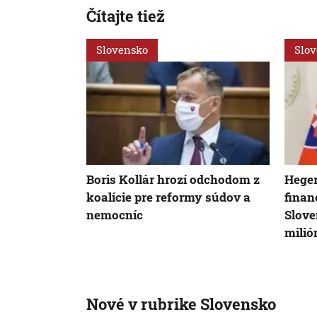
Čítajte tiež
Slovensko
Slo
Boris Kollár hrozí odchodom z
Heger
koalície pre reformy súdov a
finan
nemocníc
Slove
milió
Nové v rubrike Slovensko