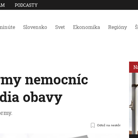
AM
PODCASTY
minúte
Slovensko
Svet
Ekonomika
Regióny
Š
N
ormy nemocníc
dia obavy
ormy.
Odlož na neskôr