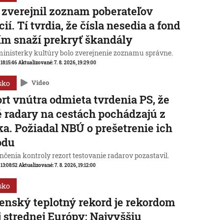
zverejnil zoznam poberateľov
cií. Tí tvrdia, že čísla nesedia a fond
ím snaží prekryť škandály
ministerky kultúry bolo zverejnenie zoznamu správne.
 18:15:46
Aktualizované:
7. 8. 2026, 19:29:00
sko
Video
rt vnútra odmieta tvrdenia PS, že
 radary na cestách pochádzajú z
a. Požiadal NBÚ o prešetrenie ich
odu
čenia kontroly rezort testovanie radarov pozastavil.
 13:08:52
Aktualizované:
7. 8. 2026, 19:12:00
sko
enský teplotný rekord je rekordom
j strednej Európy: Najvyššiu