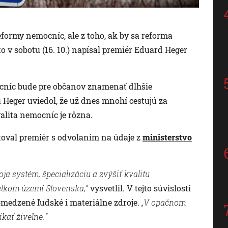
ormy nemocníc, ale z toho, ak by sa reforma
to v sobotu (16. 10.) napísal premiér Eduard Heger
ocníc bude pre občanov znamenať dlhšie
 Heger uviedol, že už dnes mnohí cestujú za
valita nemocníc je rôzna.
oval premiér s odvolaním na údaje z
ministerstvo
a systém, špecializáciu a zvýšiť kvalitu
elkom území Slovenska,“
vysvetlil. V tejto súvislosti
bmedzené ľudské i materiálne zdroje.
„V opačnom
kať živelne.“