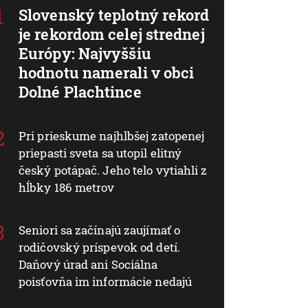
Slovenský teplotný rekord
je rekordom celej strednej
Európy: Najvyššiu
hodnotu namerali v obci
Dolné Plachtince
Pri prieskume najhlbšej zatopenej
priepasti sveta sa utopil elitný
český potápač. Jeho telo vytiahli z
hĺbky 186 metrov
Seniori sa začínajú zaujímať o
rodičovský príspevok od detí.
Daňový úrad ani Sociálna
poisťovňa im informácie nedajú