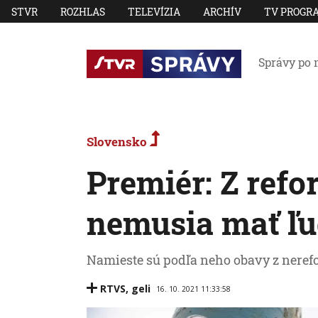
STVR
ROZHLAS
TELEVÍZIA
ARCHÍV
TV PROGR
Správy po 
Slovensko
Premiér: Z ref
nemusia mať ľu
Namieste sú podľa neho obavy z neref
RTVS
,
geli
16. 10. 2021 11:33:58