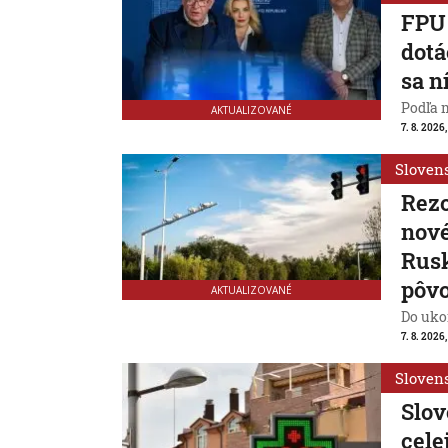
FPU 
dotá
sa n
Podľa 
AKTUALIZOVANÉ
7. 8. 2026,
Sloven
Rezo
nové
Rusk
pôv
AKTUALIZOVANÉ
Do ukon
7. 8. 2026,
Sloven
Slov
cele