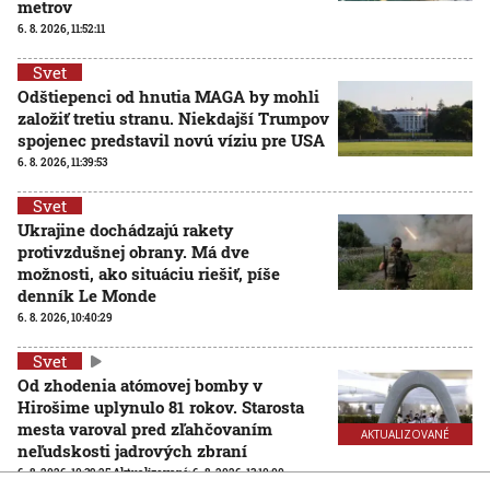
metrov
6. 8. 2026, 11:52:11
Svet
Odštiepenci od hnutia MAGA by mohli
založiť tretiu stranu. Niekdajší Trumpov
spojenec predstavil novú víziu pre USA
6. 8. 2026, 11:39:53
Svet
Ukrajine dochádzajú rakety
protivzdušnej obrany. Má dve
možnosti, ako situáciu riešiť, píše
denník Le Monde
6. 8. 2026, 10:40:29
Svet
Od zhodenia atómovej bomby v
Hirošime uplynulo 81 rokov. Starosta
mesta varoval pred zľahčovaním
AKTUALIZOVANÉ
neľudskosti jadrových zbraní
6. 8. 2026, 10:39:25
Aktualizované:
6. 8. 2026, 13:10:00