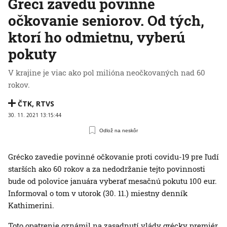
Gréci zavedú povinné
očkovanie seniorov. Od tých,
ktorí ho odmietnu, vyberú
pokuty
V krajine je viac ako pol milióna neočkovaných nad 60
rokov.
ČTK
,
RTVS
30. 11. 2021 13:15:44
Odlož na neskôr
Grécko zavedie povinné očkovanie proti covidu-19 pre ľudí
starších ako 60 rokov a za nedodržanie tejto povinnosti
bude od polovice januára vyberať mesačnú pokutu 100 eur.
Informoval o tom v utorok (30. 11.) miestny denník
Kathimerini.
Toto opatrenie oznámil na zasadnutí vlády grécky premiér