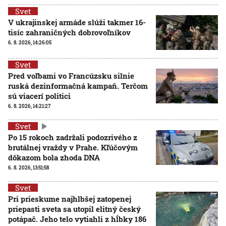
Svet
V ukrajinskej armáde slúži takmer 16-
tisíc zahraničných dobrovoľníkov
6. 8. 2026, 14:26:05
Svet
Pred voľbami vo Francúzsku silnie
ruská dezinformačná kampaň. Terčom
sú viacerí politici
6. 8. 2026, 14:21:27
Svet
Po 15 rokoch zadržali podozrivého z
brutálnej vraždy v Prahe. Kľúčovým
dôkazom bola zhoda DNA
6. 8. 2026, 13:51:58
Svet
Pri prieskume najhlbšej zatopenej
priepasti sveta sa utopil elitný český
potápač. Jeho telo vytiahli z hĺbky 186