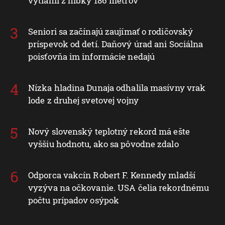
vytiahli z hĺbky 186 metrov
Seniori sa začínajú zaujímať o rodičovský
príspevok od detí. Daňový úrad ani Sociálna
poisťovňa im informácie nedajú
Nízka hladina Dunaja odhalila masívny vrak
lode z druhej svetovej vojny
Nový slovenský teplotný rekord má ešte
vyššiu hodnotu, ako sa pôvodne zdalo
Odporca vakcín Robert F. Kennedy mladší
vyzýva na očkovanie. USA čelia rekordnému
počtu prípadov osýpok