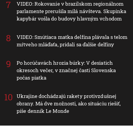
VIDEO: Rokovanie v brazílskom regionálnom
parlamente prerušila milá návšteva. Skupinka
kapybár vošla do budovy hlavným vchodom
VIDEO: Smútiaca matka delfína plávala s telom
mŕtveho mláďaťa, pridali sa ďalšie delfíny
Po horúčavách hrozia búrky: V desiatich
okresoch večer, v značnej časti Slovenska
počas piatka
Ukrajine dochádzajú rakety protivzdušnej
obrany. Má dve možnosti, ako situáciu riešiť,
píše denník Le Monde