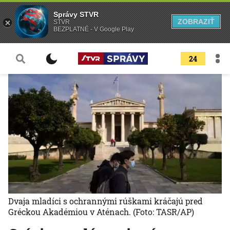
Správy STVR
ZOBRAZIŤ
STVR
BEZPLATNÉ - V Google Play
24
Dvaja mladíci s ochrannými rúškami kráčajú pred
Gréckou Akadémiou v Aténach.
(Foto: TASR/AP)