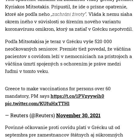
Kyriakos Mitsotakis. Pripustil, že ide o prísne opatrenie,
ktoré ale podľa neho
„zachráni životy“
. Vláda k nemu siaha
okrem iného v súvislosti so šírením nového variantu
koronavírusu omikron, ktorý sa zatiaľ v Grécku nepotvrdil.
Podľa Mitsotakisa je teraz v Grécku vyše 520 000
neočkovaných seniorov. Premiér tiež povedal, že väčšina
pacientov s covidom leží v nemocniciach na prístrojoch a
väčšina úmrtí spojených s ochorením je práve medzi
ľuďmi v tomto veku.
Greece to make vaccinations for persons over 60
mandatory, PM says
https://t.co/1PVzyywih0
pic.twitter.com/KUfuHxTTHl
— Reuters (@Reuters)
November 30, 2021
Povinné očkovanie proti covidu platí v Grécku už od
septembra pre zamestnancov štátnych aj súkromných