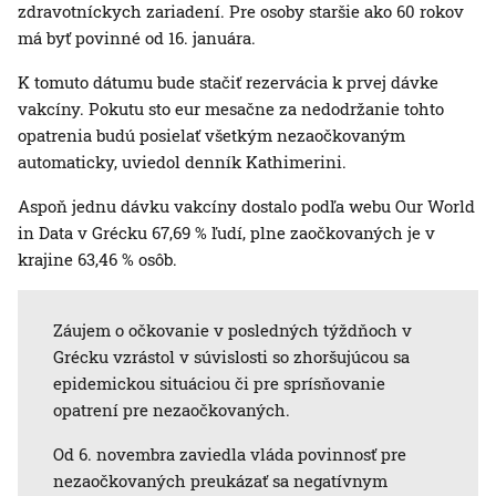
zdravotníckych zariadení. Pre osoby staršie ako 60 rokov
má byť povinné od 16. januára.
K tomuto dátumu bude stačiť rezervácia k prvej dávke
vakcíny. Pokutu sto eur mesačne za nedodržanie tohto
opatrenia budú posielať všetkým nezaočkovaným
automaticky, uviedol denník Kathimerini.
Aspoň jednu dávku vakcíny dostalo podľa webu Our World
in Data v Grécku 67,69 % ľudí, plne zaočkovaných je v
krajine 63,46 % osôb.
Záujem o očkovanie v posledných týždňoch v
Grécku vzrástol v súvislosti so zhoršujúcou sa
epidemickou situáciou či pre sprísňovanie
opatrení pre nezaočkovaných.
Od 6. novembra zaviedla vláda povinnosť pre
nezaočkovaných preukázať sa negatívnym