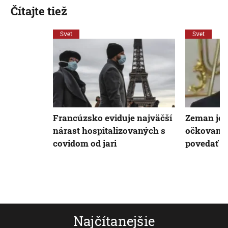
Čítajte tiež
Svet
Svet
Francúzsko eviduje najväčší
Zeman je 
nárast hospitalizovaných s
očkovanie:
covidom od jari
povedať
Najčítanejšie