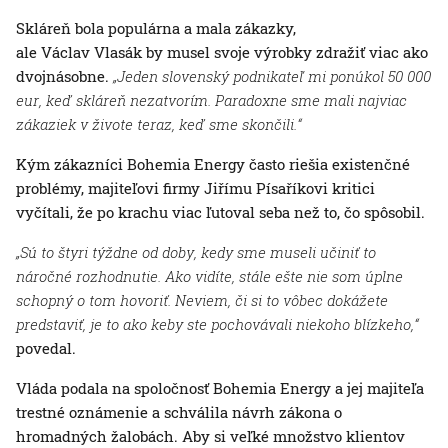
Skláreň bola populárna a mala zákazky,
ale Václav Vlasák by musel svoje výrobky zdražiť viac ako
dvojnásobne.
„Jeden slovenský podnikateľ mi ponúkol 50 000
eur, keď skláreň nezatvorím. Paradoxne sme mali najviac
zákaziek v živote teraz, keď sme skončili.“
Kým zákazníci Bohemia Energy často riešia existenčné
problémy, majiteľovi firmy Jiřímu Písaříkovi kritici
vyčítali, že po krachu viac ľutoval seba než to, čo spôsobil.
„Sú to štyri týždne od doby, kedy sme museli učiniť to
náročné rozhodnutie. Ako vidíte, stále ešte nie som úplne
schopný o tom hovoriť. Neviem, či si to vôbec dokážete
predstaviť, je to ako keby ste pochovávali niekoho blízkeho,“
povedal.
Vláda podala na spoločnosť Bohemia Energy a jej majiteľa
trestné oznámenie a schválila návrh zákona o
hromadných žalobách. Aby si veľké množstvo klientov