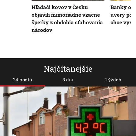
Hľadači kovov v Česku
Banky odm
objavili mimoriadne vzácne
úvery pot
šperky z obdobia sťahovania
chce vyst
národov
Najčítanejšie
24 hodín
3 dni
Týždeň