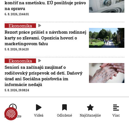
končiť na smetisku. EÚ posilňuje právo
na opravu
6. 8. 2026, 13:44:01
Ekonomika
Rezort práce prišiel s návrhom rodinnej
karty so zľavami. Opozícia hovorí o
marketingovom ťahu
5. 8. 2026, 19:14:20
Ekonomika
Seniori sa začínajú zaujímať o
rodičovský príspevok od detí. Daňový
úrad ani Sociálna poisťovňa im
informácie nedajú
5. 8. 2026, 19:08:24
Ekonomika
Na Slovensku zarastá 300-tisíc
hektárov pôdy. Farmárom by mohla
Viac
Videá
Odložené
Najčítanejšie
Po minúte
pomôcť zvládnuť sucho či vrátiť do
krajiny zdroje pitnej vody