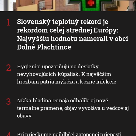
Slovenský teplotný rekord je
rekordom celej strednej Európy:
Najvyššiu hodnotu namerali v obci
Dolné Plachtince
Hygienici upozorňujú na desiatky
nevyhovujúcich kúpalísk. K najväčším
hrozbám patria mykóza a kožné infekcie
Nízka hladina Dunaja odhalila aj nové
termálne pramene, objav vyvoláva u vedcov aj
obavy
Pri prieskume najhlbšej zatopenej priepasti