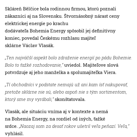
Skláreň Bělčice bola rodinnou firmou, ktorú poznali
zákazníci aj na Slovensku. Štvornásobný nárast ceny
elektrickej energie po krachu
dodávateľa Bohemia Energy spôsobil jej definitívny
koniec, povedal Českému rozhlasu majiteľ
sklárne Václav Vlasák.
„Ten najväčší aspekt bolo zdraženie energií po pádu Bohemie.
Bolo to ťažké rozhodovanie,“
uviedol. Majiteľove slová
potvrdzuje aj jeho manželka a spolumajiteľka Viera.
„Tí obchodníci v podstate nemajú už ani kam ísť nakupovať,
pretože sklárne nie sú, alebo aspoň nie s tým sortimentom,
ktorý sme my vyrábali,“
skonštatovala.
Vlasák, ale situáciu vníma aj v kontexte a nemá
na Bohemia Energy, na rozdiel od iných, ťažké
srdce.
„Naozaj som za desať rokov ušetril veľa peňazí. Veľa,“
vyhlásil.