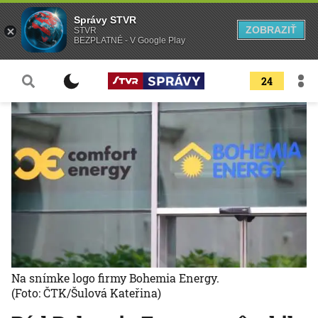
Správy STVR
ZOBRAZIŤ
STVR
BEZPLATNÉ - V Google Play
24
Na snímke logo firmy Bohemia Energy.
(Foto: ČTK/Šulová Kateřina)