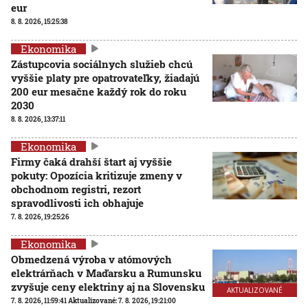
eur
8. 8. 2026, 15:25:38
Ekonomika
Zástupcovia sociálnych služieb chcú
vyššie platy pre opatrovateľky, žiadajú
200 eur mesačne každý rok do roku
2030
8. 8. 2026, 13:37:11
Ekonomika
Firmy čaká drahší štart aj vyššie
pokuty: Opozícia kritizuje zmeny v
obchodnom registri, rezort
spravodlivosti ich obhajuje
7. 8. 2026, 19:25:26
Ekonomika
Obmedzená výroba v atómových
elektrárňach v Maďarsku a Rumunsku
zvyšuje ceny elektriny aj na Slovensku
AKTUALIZOVANÉ
7. 8. 2026, 11:59:41
Aktualizované:
7. 8. 2026, 19:21:00