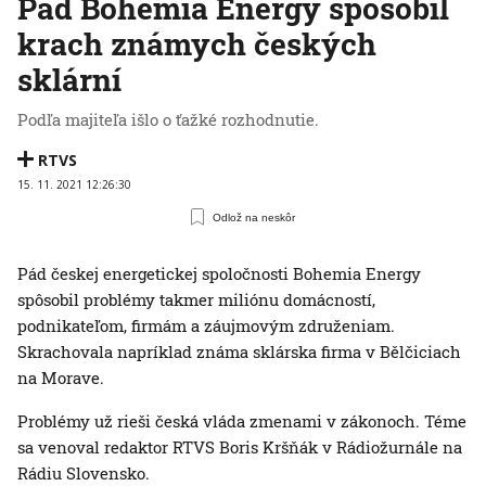
Pád Bohemia Energy spôsobil
krach známych českých
sklární
Podľa majiteľa išlo o ťažké rozhodnutie.
RTVS
15. 11. 2021 12:26:30
Odlož na neskôr
Pád českej energetickej spoločnosti Bohemia Energy
spôsobil problémy takmer miliónu domácností,
podnikateľom, firmám a záujmovým združeniam.
Skrachovala napríklad známa sklárska firma v Bělčiciach
na Morave.
Problémy už rieši česká vláda zmenami v zákonoch. Téme
sa venoval redaktor RTVS Boris Kršňák v Rádiožurnále na
Rádiu Slovensko.