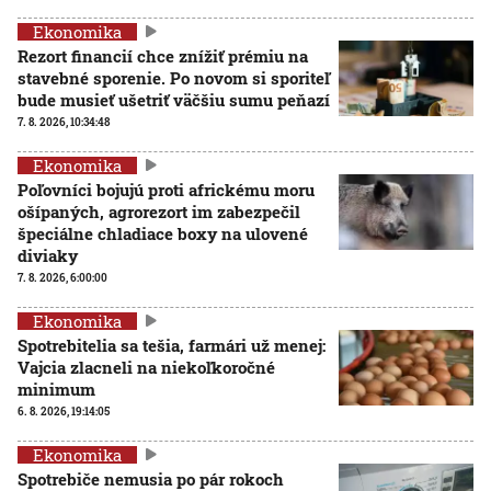
Ekonomika
Rezort financií chce znížiť prémiu na
stavebné sporenie. Po novom si sporiteľ
bude musieť ušetriť väčšiu sumu peňazí
7. 8. 2026, 10:34:48
Ekonomika
Poľovníci bojujú proti africkému moru
ošípaných, agrorezort im zabezpečil
špeciálne chladiace boxy na ulovené
diviaky
7. 8. 2026, 6:00:00
Ekonomika
Spotrebitelia sa tešia, farmári už menej:
Vajcia zlacneli na niekoľkoročné
minimum
6. 8. 2026, 19:14:05
Ekonomika
Spotrebiče nemusia po pár rokoch