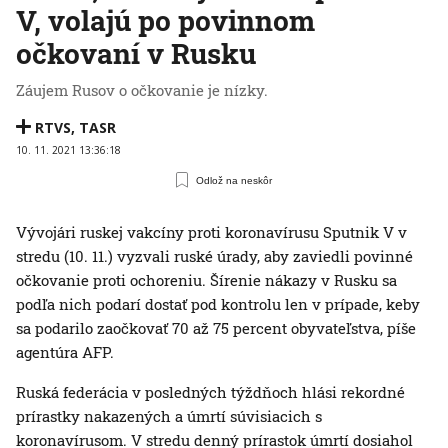
V, volajú po povinnom
očkovaní v Rusku
Záujem Rusov o očkovanie je nízky.
RTVS
,
TASR
10. 11. 2021 13:36:18
Odlož na neskôr
Vývojári ruskej vakcíny proti koronavírusu Sputnik V v
stredu (10. 11.) vyzvali ruské úrady, aby zaviedli povinné
očkovanie proti ochoreniu. Šírenie nákazy v Rusku sa
podľa nich podarí dostať pod kontrolu len v prípade, keby
sa podarilo zaočkovať 70 až 75 percent obyvateľstva, píše
agentúra AFP.
Ruská federácia v posledných týždňoch hlási rekordné
prírastky nakazených a úmrtí súvisiacich s
koronavírusom. V stredu denný prírastok úmrtí dosiahol