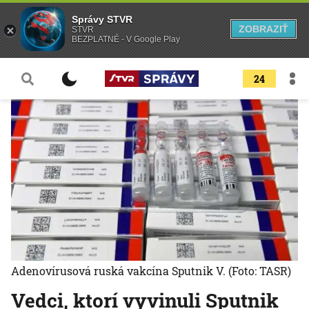
Správy STVR
ZOBRAZIŤ
STVR
BEZPLATNÉ - V Google Play
24
Adenovírusová ruská vakcína Sputnik V.
(Foto: TASR)
Vedci, ktorí vyvinuli Sputnik