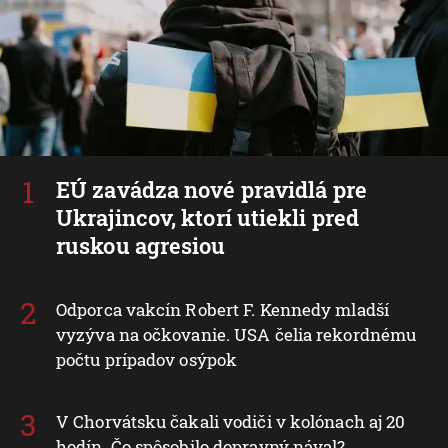
EÚ zavádza nové pravidlá pre
Ukrajincov, ktorí utiekli pred
ruskou agresiou
Odporca vakcín Robert F. Kennedy mladší
vyzýva na očkovanie. USA čelia rekordnému
počtu prípadov osýpok
V Chorvátsku čakali vodiči v kolónach aj 20
hodín. Čo spôsobilo dopravný nával?