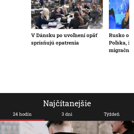
V Dánsku po uvoľnení opäť
Rusko odm
sprísňujú opatrenia
Poľska, že
migračnú 
Najčítanejšie
24 hodín
3 dni
Týždeň