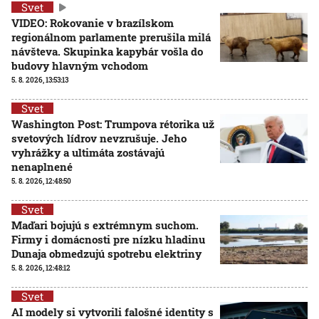
Svet
VIDEO: Rokovanie v brazílskom
regionálnom parlamente prerušila milá
návšteva. Skupinka kapybár vošla do
budovy hlavným vchodom
5. 8. 2026, 13:53:13
Svet
Washington Post: Trumpova rétorika už
svetových lídrov nevzrušuje. Jeho
vyhrážky a ultimáta zostávajú
nenaplnené
5. 8. 2026, 12:48:50
Svet
Maďari bojujú s extrémnym suchom.
Firmy i domácnosti pre nízku hladinu
Dunaja obmedzujú spotrebu elektriny
5. 8. 2026, 12:48:12
Svet
AI modely si vytvorili falošné identity s