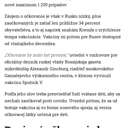
nové maximum 1 239 prípadov.
Záujem o očkovanie je však v Rusku nízky, plne
zaočkovaných je zatiaľ len približne 34 percent
obyvateľstva, a to aj napriek snahám Kremľa o zrýchlenie
tempa vakcinácie. Vakcíny sú pritom pre Rusov dostupné
od vlaňajšieho decembra.
„Očkovanie by malo byť povinné,“
uviedol v rozhovore pre
oficiálny denník ruskej vlády Rossijskaja gazeta
mikrobiológ Alexandr Gincburg, riaditeľ moskovského
Gamalejovho výskumného centra, v ktorom vyvinuli
vakcínu Sputnik V.
Podľa jeho slov treba presviedčať ľudí vrátane detí, aby sa
nechali zaočkovať proti covidu. Uviedol pritom, že sa už
testuje vakcína aj vo forme nosového spreja, aj verzia
očkovacej látky určená pre deti.