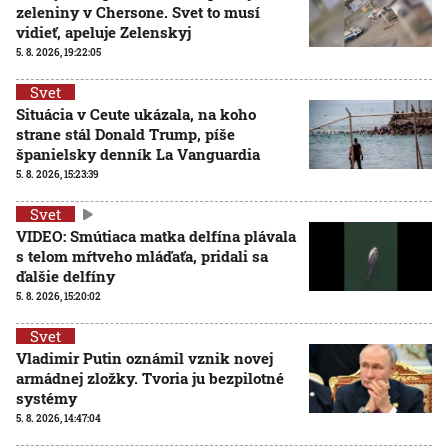
zeleniny v Chersone. Svet to musí
vidieť, apeluje Zelenskyj
5. 8. 2026, 19:22:05
Svet
Situácia v Ceute ukázala, na koho
strane stál Donald Trump, píše
španielsky denník La Vanguardia
5. 8. 2026, 15:23:39
Svet
VIDEO: Smútiaca matka delfína plávala
s telom mŕtveho mláďaťa, pridali sa
ďalšie delfíny
5. 8. 2026, 15:20:02
Svet
Vladimir Putin oznámil vznik novej
armádnej zložky. Tvoria ju bezpilotné
systémy
5. 8. 2026, 14:47:04