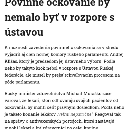
Povinné očkovanie by
nemalo byť v rozpore s
ústavou
K možnosti zavedenia povinného očkovania sa v stredu
vyjadril aj člen hornej komory ruského parlamentu Andrej
Klišas, ktorý je predsedom jej ústavného výboru. Podľa
neho by takýto krok nebol v rozpore s Ústavou Ruskej
federácie, ale musel by prejsť schvaľovacím procesom na
pôde parlamentu.
Ruský minister zdravotníctva Michail Muraško zase
varoval, že lekári, ktorí odhovárajú svojich pacientov od
očkovania, by mohli čeliť právnym dôsledkom. Podľa neho
je takéto konanie lekárov
„veľmi nepatričné“.
Reagoval tak
na správy o antivaxerských postojoch, ktoré zastávajú
mnohí lekári a iní zdravotníci po celej krajine.