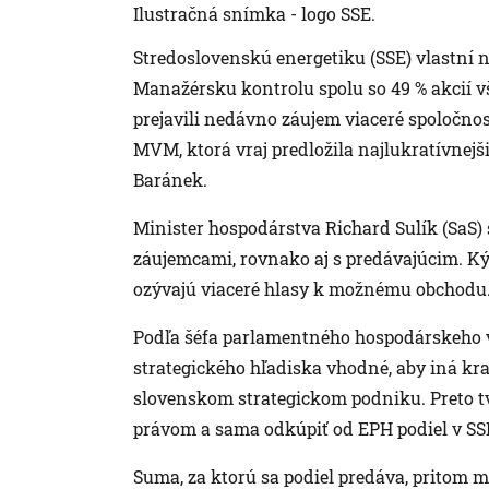
Ilustračná snímka - logo SSE.
Stredoslovenskú energetiku (SSE) vlastní n
Manažérsku kontrolu spolu so 49 % akcií v
prejavili nedávno záujem viaceré spoločno
MVM, ktorá vraj predložila najlukratívnej
Baránek.
Minister hospodárstva Richard Sulík (SaS) 
záujemcami, rovnako aj s predávajúcim. Kým 
ozývajú viaceré hlasy k možnému obchodu
Podľa šéfa parlamentného hospodárskeho 
strategického hľadiska vhodné, aby iná kraj
slovenskom strategickom podniku. Preto t
právom a sama odkúpiť od EPH podiel v SS
Suma, za ktorú sa podiel predáva, pritom 