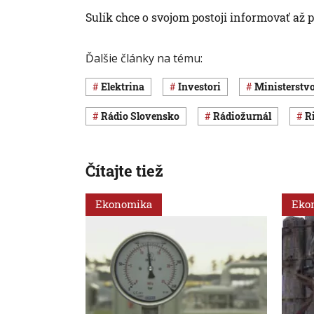
Sulík chce o svojom postoji informovať až
Ďalšie články na tému:
elektrina
investori
Ministerst
Rádio Slovensko
Rádiožurnál
Čítajte tiež
Ekonomika
Eko