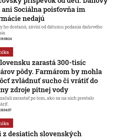
čovský príspevok od detí. Daňový
 ani Sociálna poisťovňa im
rmácie nedajú
dy ho dostanú, závisí od dátumu podania daňového
ia.
, 19:08:24
mika
lovensku zarastá 300-tisíc
tárov pôdy. Farmárom by mohla
cť zvládnuť sucho či vrátiť do
iny zdroje pitnej vody
začali zarastať po tom, ako sa na nich prestalo
áriť.
 15:04:57
mika
i z desiatich slovenských