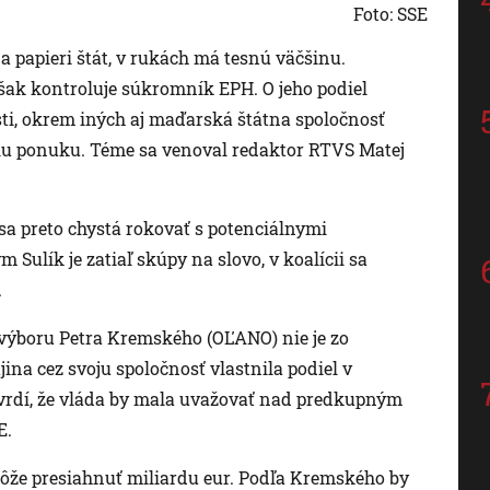
Foto: SSE
a papieri štát, v rukách má tesnú väčšinu.
šak kontroluje súkromník EPH. O jeho podiel
sti, okrem iných aj maďarská štátna spoločnosť
šiu ponuku. Téme sa venoval redaktor RTVS Matej
sa preto chystá rokovať s potenciálnymi
Sulík je zatiaľ skúpy na slovo, v koalícii sa
.
výboru Petra Kremského (OĽANO) nie je zo
ina cez svoju spoločnosť vlastnila podiel v
vrdí, že vláda by mala uvažovať nad predkupným
E.
môže presiahnuť miliardu eur. Podľa Kremského by