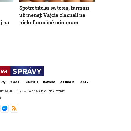
Spotrebitelia sa tešia, farmári
Spotrebiče 
už menej: Vajcia zlacneli na
rokoch konč
aj na
niekoľkoročné minimum
posilňuje p
kty
Videá
Televízia
Rozhlas
Aplikácie
O STVR
ght © 2026 STVR – Slovenská televízia a rozhlas
s