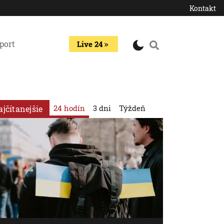
Kontakt
port
Live 24
24 hodín
3 dni
Týždeň
ajčítanejšie