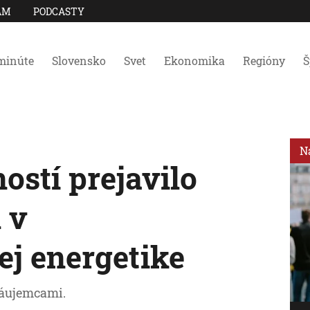
AM
PODCASTY
minúte
Slovensko
Svet
Ekonomika
Regióny
Š
N
ostí prejavilo
 v
ej energetike
záujemcami.