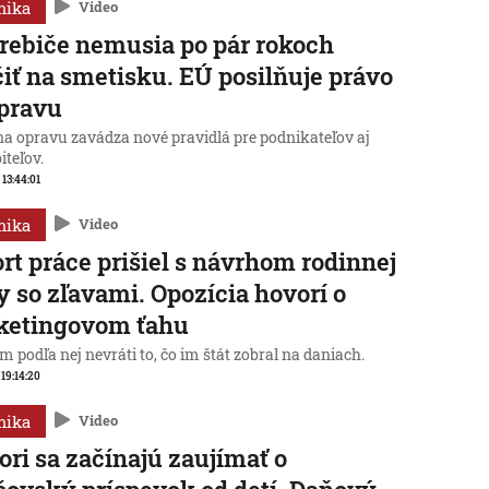
mika
Video
rebiče nemusia po pár rokoch
iť na smetisku. EÚ posilňuje právo
pravu
na opravu zavádza nové pravidlá pre podnikateľov aj
iteľov.
 13:44:01
mika
Video
rt práce prišiel s návrhom rodinnej
y so zľavami. Opozícia hovorí o
ketingovom ťahu
 podľa nej nevráti to, čo im štát zobral na daniach.
 19:14:20
mika
Video
ori sa začínajú zaujímať o