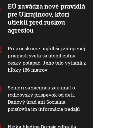
EÚ zavádza nové pravidlá
pre Ukrajincov, ktorí
utiekli pred ruskou
agresiou
Pri prieskume najhlbšej zatopenej
priepasti sveta sa utopil elitný
český potápač. Jeho telo vytiahli z
hĺbky 186 metrov
Seniori sa začínajú zaujímať o
rodičovský príspevok od detí.
Daňový úrad ani Sociálna
poisťovňa im informácie nedajú
Nízka hladina Dunaja odhalila