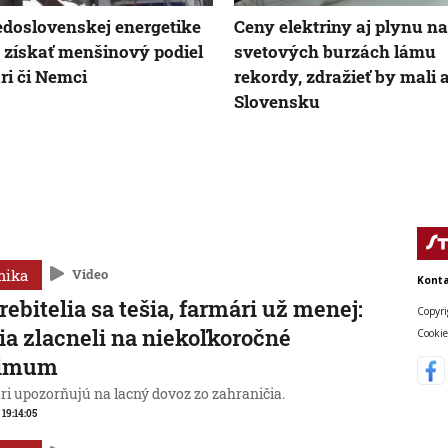
edoslovenskej energetike
Ceny elektriny aj plynu na
získať menšinový podiel
svetových burzách lámu
i či Nemci
rekordy, zdražieť by mali 
Slovensku
mika
Video
Konta
rebitelia sa tešia, farmári už menej:
Copyri
ia zlacneli na niekoľkoročné
Cookie
imum
ri upozorňujú na lacný dovoz zo zahraničia.
 19:14:05