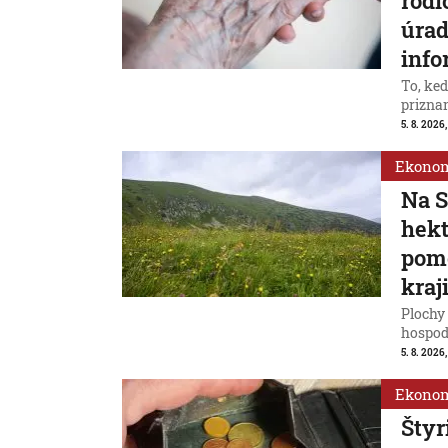
rodi
úrad
info
To, ke
priznan
5. 8. 2026
Ekono
Na S
hek
pomô
kraj
Plochy 
hospod
5. 8. 2026,
Ekono
Štyr