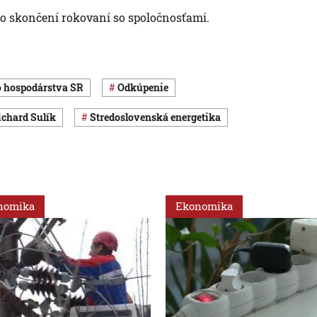
 po skončení rokovaní so spoločnosťami.
vo hospodárstva SR
odkúpenie
Richard Sulík
Stredoslovenská energetika
nomika
Ekonomika