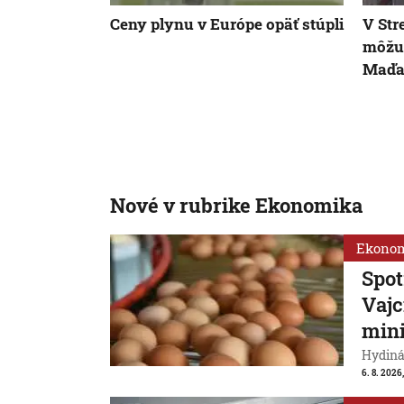
Ceny plynu v Európe opäť stúpli
V Str
môžu 
Maďar
Nové v rubrike Ekonomika
Ekono
Spot
Vajc
min
Hydiná
6. 8. 2026,