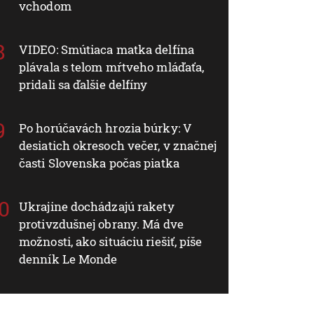
vchodom
VIDEO: Smútiaca matka delfína
plávala s telom mŕtveho mláďaťa,
pridali sa ďalšie delfíny
Po horúčavách hrozia búrky: V
desiatich okresoch večer, v značnej
časti Slovenska počas piatka
Ukrajine dochádzajú rakety
protivzdušnej obrany. Má dve
možnosti, ako situáciu riešiť, píše
denník Le Monde