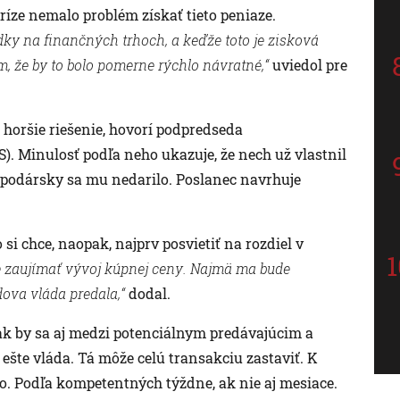
íze nemalo problém získať tieto peniaze.
dky na finančných trhoch, a keďže toto je zisková
m, že by to bolo pomerne rýchlo návratné,“
uviedol pre
e horšie riešenie, hovorí podpredseda
 Minulosť podľa neho ukazuje, že nech už vlastnil
spodársky sa mu nedarilo. Poslanec navrhuje
i chce, naopak, najprv posvietiť na rozdiel v
zaujímať vývoj kúpnej ceny. Najmä ma bude
dova vláda predala,“
dodal.
ak by sa aj medzi potenciálnym predávajúcim a
ešte vláda. Tá môže celú transakciu zastaviť. K
. Podľa kompetentných týždne, ak nie aj mesiace.