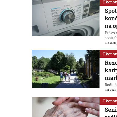
Ekono
Spot
konč
na o
Právo 
spotreb
6. 8. 2026,
Ekono
Rezo
kart
mar
Rodinám
5. 8. 2026,
Ekono
Seni