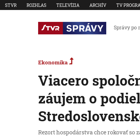
STVR
ROZHLAS
TELEVÍZIA
ARCHÍV
TV PROGR
Správy po 
Ekonomika
Viacero spoločn
záujem o podiel
Stredoslovensk
Rezort hospodárstva chce rokovať so 