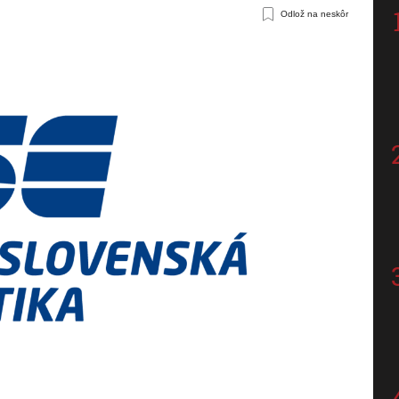
Odlož na neskôr