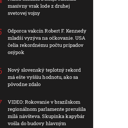
masívny vrak lode z druhej
svetovej vojny
Odporca vakcín Robert F. Kennedy
mladší vyzýva na očkovanie. USA
čelia rekordnému počtu prípadov
osýpok
Nový slovenský teplotný rekord
má ešte vyššiu hodnotu, ako sa
pôvodne zdalo
VIDEO: Rokovanie v brazílskom
regionálnom parlamente prerušila
milá návšteva. Skupinka kapybár
vošla do budovy hlavným