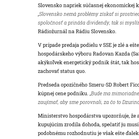
Slovensko napriek súčasnej ekonomickej kr
„Slovensko nemá problémy získať si prostrie
spoločnosť a prináša dividendy, tak si myslí
Rádiožurnál na Rádiu Slovensko.
V prípade predaja podielu v SSE je zlé a ešt
hospodárskeho výboru Radovan Kazda (SaS).
akýkoľvek energetický podnik štát, tak ho
zachovať status quo.
Predseda opozičného Smeru-SD Robert Fico s
kúpnej cene podniku.
„Bude ma mimoriadne 
zaujímať, aby sme porovnali, za čo to Dzurin
Ministerstvo hospodárstva upozorňuje, že 
kupujúcim zrodila dohoda, spečatiť ju musí 
podobnému rozhodnutiu je však ešte ďaleko