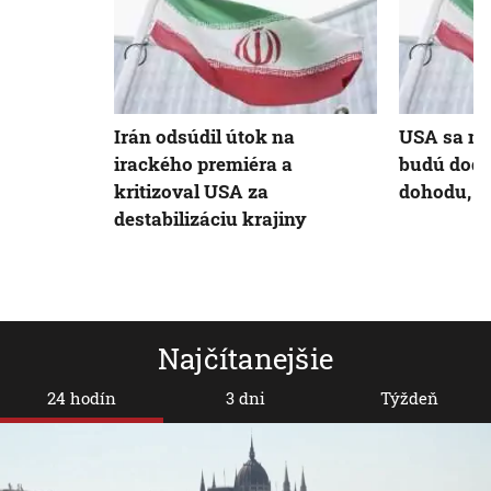
Irán odsúdil útok na
USA sa mus
irackého premiéra a
budú dodr
kritizoval USA za
dohodu, tv
destabilizáciu krajiny
Najčítanejšie
24 hodín
3 dni
Týždeň