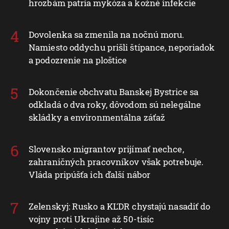
hrozbám patria mykóza a kožné infekcie
Dovolenka sa zmenila na nočnú moru.
Namiesto oddychu prišli štípance, neporiadok
a podozrenie na ploštice
Dokončenie obchvatu Banskej Bystrice sa
odkladá o dva roky, dôvodom sú nelegálne
skládky a environmentálna záťaž
Slovensko migrantov prijímať nechce,
zahraničných pracovníkov však potrebuje.
Vláda pripúšťa ich ďalší nábor
Zelenskyj: Rusko a KĽDR chystajú nasadiť do
vojny proti Ukrajine až 50-tisíc