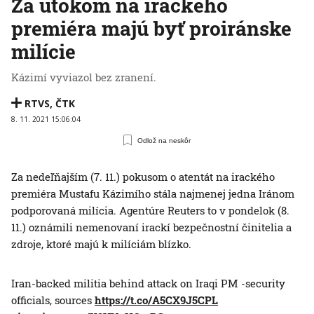
Za útokom na irackého
premiéra majú byť proiránske
milície
Kázimí vyviazol bez zranení.
RTVS
,
ČTK
8. 11. 2021 15:06:04
Odlož na neskôr
Za nedeľňajším (7. 11.) pokusom o atentát na irackého
premiéra Mustafu Kázimího stála najmenej jedna Iránom
podporovaná milícia. Agentúre Reuters to v pondelok (8.
11.) oznámili nemenovaní irackí bezpečnostní činitelia a
zdroje, ktoré majú k milíciám blízko.
Iran-backed militia behind attack on Iraqi PM -security
officials, sources
https://t.co/A5CX9J5CPL