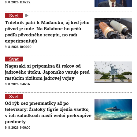
9. 8. 2026, 11:07:22
Svet
Trdelník patrí k Maďarsku, aj keď jeho
pôvod je inde. Na Balatone ho pečú
podľa pôvodného receptu, no radi
experimentujú
9. 8. 2026, 10:00:00
Svet
Nagasaki si pripomína 81 rokov od
jadrového útoku. Japonsko varuje pred
rastúcim rizikom jadrovej vojny
9. 8. 2026, 9:46:56
Svet
Od rýb cez pneumatiky až po
televízory: Žraloky tigrie zjedia všetko,
v ich žalúdkoch našli vedci prekvapivé
predmety
9. 8. 2026, 9:00:00