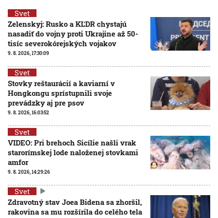
Svet
Zelenskyj: Rusko a KĽDR chystajú
nasadiť do vojny proti Ukrajine až 50-
tisíc severokórejských vojakov
9. 8. 2026, 17:30:09
Svet
Stovky reštaurácií a kaviarní v
Hongkongu sprístupnili svoje
prevádzky aj pre psov
9. 8. 2026, 16:03:52
Svet
VIDEO: Pri brehoch Sicílie našli vrak
starorímskej lode naloženej stovkami
amfor
9. 8. 2026, 14:29:26
Svet
Zdravotný stav Joea Bidena sa zhoršil,
rakovina sa mu rozšírila do celého tela