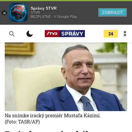
Správy STVR
ZOBRAZIŤ
STVR
BEZPLATNÉ - V Google Play
24
Na snímke iracký premiér Mustafa Kázimí.
(Foto: TASR/AP)