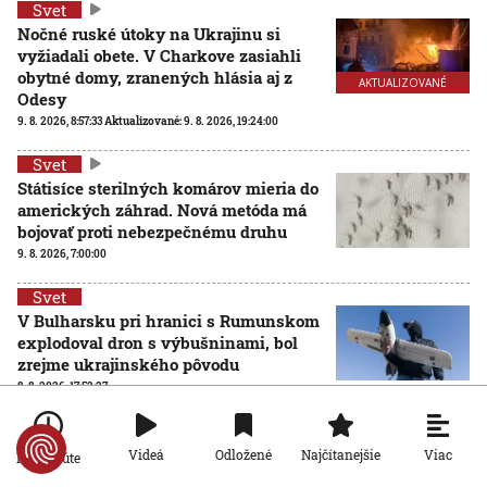
Svet
Nočné ruské útoky na Ukrajinu si
vyžiadali obete. V Charkove zasiahli
obytné domy, zranených hlásia aj z
AKTUALIZOVANÉ
Odesy
9. 8. 2026, 8:57:33
Aktualizované:
9. 8. 2026, 19:24:00
Svet
Státisíce sterilných komárov mieria do
amerických záhrad. Nová metóda má
bojovať proti nebezpečnému druhu
9. 8. 2026, 7:00:00
Svet
V Bulharsku pri hranici s Rumunskom
explodoval dron s výbušninami, bol
zrejme ukrajinského pôvodu
8. 8. 2026, 17:52:27
Viac
Videá
Odložené
Najčítanejšie
Po minúte