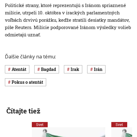
Politické strany, ktoré reprezentujú s Iránom spriaznené
milície, utrpeli 10. októbra v irackých parlamentných
voľbách drvivú porážku, keďže stratili desiatky mandátov,
píše Reuters. Milície podporované Iránom výsledky volieb
odmietajú uznať.
Ďalšie články na tému:
atentát
Bagdad
Irak
Irán
pokus o atentát
Čítajte tiež
Svet
Svet