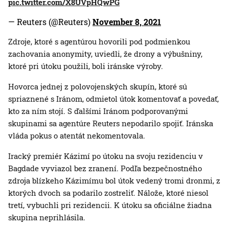
pic.twitter.com/X8UVpHQwPG
— Reuters (@Reuters)
November 8, 2021
Zdroje, ktoré s agentúrou hovorili pod podmienkou
zachovania anonymity, uviedli, že drony a výbušniny,
ktoré pri útoku použili, boli iránske výroby.
Hovorca jednej z polovojenských skupín, ktoré sú
spriaznené s Iránom, odmietol útok komentovať a povedať,
kto za ním stojí. S ďalšími Iránom podporovanými
skupinami sa agentúre Reuters nepodarilo spojiť. Iránska
vláda pokus o atentát nekomentovala.
Iracký premiér Kázimí po útoku na svoju rezidenciu v
Bagdade vyviazol bez zranení. Podľa bezpečnostného
zdroja blízkeho Kázimímu bol útok vedený tromi dronmi, z
ktorých dvoch sa podarilo zostreliť. Nálože, ktoré niesol
tretí, vybuchli pri rezidencii. K útoku sa oficiálne žiadna
skupina neprihlásila.