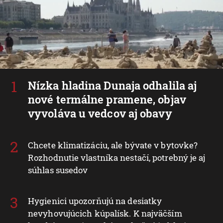
Nízka hladina Dunaja odhalila aj
nové termálne pramene, objav
vyvoláva u vedcov aj obavy
Chcete klimatizáciu, ale bývate v bytovke?
Rozhodnutie vlastníka nestačí, potrebný je aj
súhlas susedov
Hygienici upozorňujú na desiatky
nevyhovujúcich kúpalísk. K najväčším