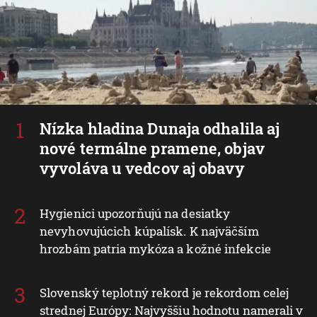
Nízka hladina Dunaja odhalila aj
nové termálne pramene, objav
vyvoláva u vedcov aj obavy
Hygienici upozorňujú na desiatky
nevyhovujúcich kúpalísk. K najväčším
hrozbám patria mykóza a kožné infekcie
Slovenský teplotný rekord je rekordom celej
strednej Európy: Najvyššiu hodnotu namerali v