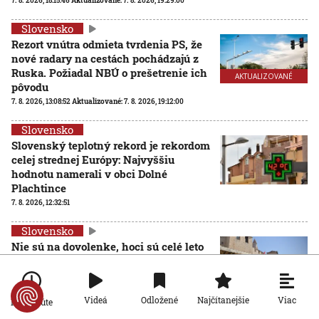
7. 8. 2026, 18:15:46
Aktualizované:
7. 8. 2026, 19:29:00
Slovensko
Rezort vnútra odmieta tvrdenia PS, že
nové radary na cestách pochádzajú z
Ruska. Požiadal NBÚ o prešetrenie ich
AKTUALIZOVANÉ
pôvodu
7. 8. 2026, 13:08:52
Aktualizované:
7. 8. 2026, 19:12:00
Slovensko
Slovenský teplotný rekord je rekordom
celej strednej Európy: Najvyššiu
hodnotu namerali v obci Dolné
Plachtince
7. 8. 2026, 12:32:51
Slovensko
Nie sú na dovolenke, hoci sú celé leto
pri mori: Štáb STVR strávil deň v teréne
so slovenskými policajtami v
Chorvátsku
Viac
Videá
Odložené
Najčítanejšie
Po minúte
7. 8. 2026, 7:00:00