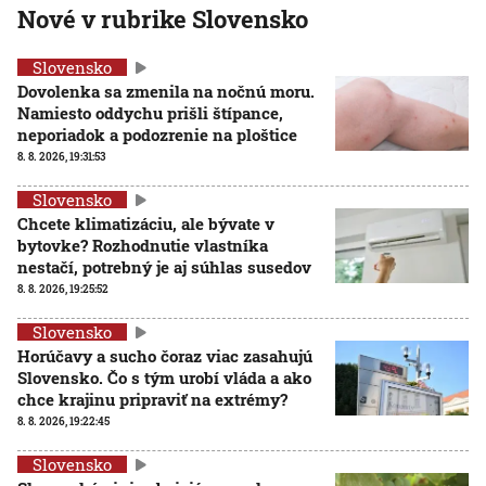
Nové v rubrike Slovensko
Slovensko
Dovolenka sa zmenila na nočnú moru.
Namiesto oddychu prišli štípance,
neporiadok a podozrenie na ploštice
8. 8. 2026, 19:31:53
Slovensko
Chcete klimatizáciu, ale bývate v
bytovke? Rozhodnutie vlastníka
nestačí, potrebný je aj súhlas susedov
8. 8. 2026, 19:25:52
Slovensko
Horúčavy a sucho čoraz viac zasahujú
Slovensko. Čo s tým urobí vláda a ako
chce krajinu pripraviť na extrémy?
8. 8. 2026, 19:22:45
Slovensko