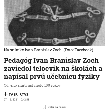
Na snímke Ivan Branislav Zoch.
(Foto: Facebook)
Pedagóg Ivan Branislav Zoch
zaviedol telocvik na školách a
napísal prvú učebnicu fyziky
Od jeho smrti uplynulo 100 rokov.
TASR
,
RTVS
27. 12. 2021 10:42:58
Odlož na neskôr