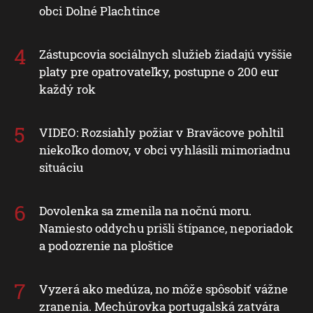
obci Dolné Plachtince
Zástupcovia sociálnych služieb žiadajú vyššie
platy pre opatrovateľky, postupne o 200 eur
každý rok
VIDEO: Rozsiahly požiar v Braväcove pohltil
niekoľko domov, v obci vyhlásili mimoriadnu
situáciu
Dovolenka sa zmenila na nočnú moru.
Namiesto oddychu prišli štípance, neporiadok
a podozrenie na ploštice
Vyzerá ako medúza, no môže spôsobiť vážne
zranenia. Mechúrovka portugalská zatvára