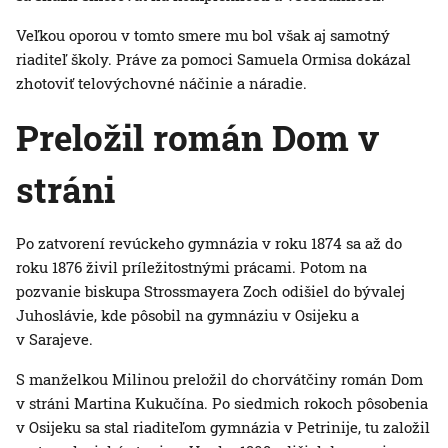
Veľkou oporou v tomto smere mu bol však aj samotný
riaditeľ školy. Práve za pomoci Samuela Ormisa dokázal
zhotoviť telovýchovné náčinie a náradie.
Preložil román Dom v
stráni
Po zatvorení revúckeho gymnázia v roku 1874 sa až do
roku 1876 živil príležitostnými prácami. Potom na
pozvanie biskupa Strossmayera Zoch odišiel do bývalej
Juhoslávie, kde pôsobil na gymnáziu v Osijeku a
v Sarajeve.
S manželkou Milinou preložil do chorvátčiny román Dom
v stráni Martina Kukučína. Po siedmich rokoch pôsobenia
v Osijeku sa stal riaditeľom gymnázia v Petrinije, tu založil