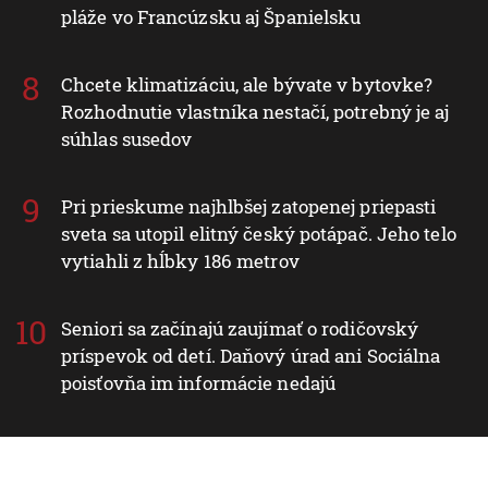
pláže vo Francúzsku aj Španielsku
Chcete klimatizáciu, ale bývate v bytovke?
Rozhodnutie vlastníka nestačí, potrebný je aj
súhlas susedov
Pri prieskume najhlbšej zatopenej priepasti
sveta sa utopil elitný český potápač. Jeho telo
vytiahli z hĺbky 186 metrov
Seniori sa začínajú zaujímať o rodičovský
príspevok od detí. Daňový úrad ani Sociálna
poisťovňa im informácie nedajú