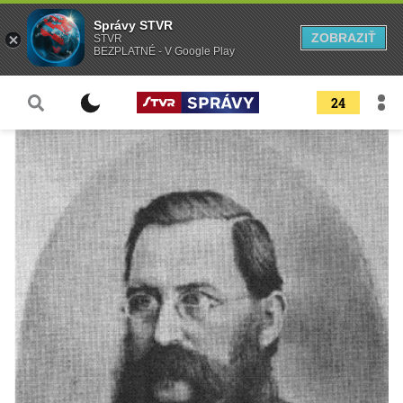
Správy STVR
ZOBRAZIŤ
STVR
BEZPLATNÉ - V Google Play
24