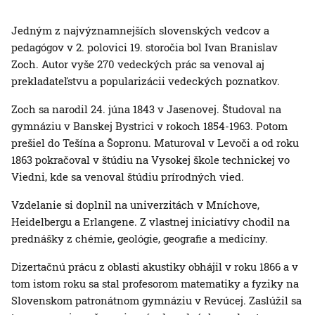
Jedným z najvýznamnejších slovenských vedcov a
pedagógov v 2. polovici 19. storočia bol Ivan Branislav
Zoch. Autor vyše 270 vedeckých prác sa venoval aj
prekladateľstvu a popularizácii vedeckých poznatkov.
Zoch sa narodil 24. júna 1843 v Jasenovej. Študoval na
gymnáziu v Banskej Bystrici v rokoch 1854-1963. Potom
prešiel do Tešína a Šopronu. Maturoval v Levoči a od roku
1863 pokračoval v štúdiu na Vysokej škole technickej vo
Viedni, kde sa venoval štúdiu prírodných vied.
Vzdelanie si doplnil na univerzitách v Mníchove,
Heidelbergu a Erlangene. Z vlastnej iniciatívy chodil na
prednášky z chémie, geológie, geografie a medicíny.
Dizertačnú prácu z oblasti akustiky obhájil v roku 1866 a v
tom istom roku sa stal profesorom matematiky a fyziky na
Slovenskom patronátnom gymnáziu v Revúcej. Zaslúžil sa