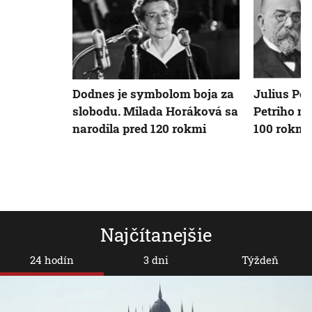
Dodnes je symbolom boja za
Julius Pet
slobodu. Milada Horáková sa
Petriho mi
narodila pred 120 rokmi
100 rokmi
Najčítanejšie
24 hodín
3 dni
Týždeň