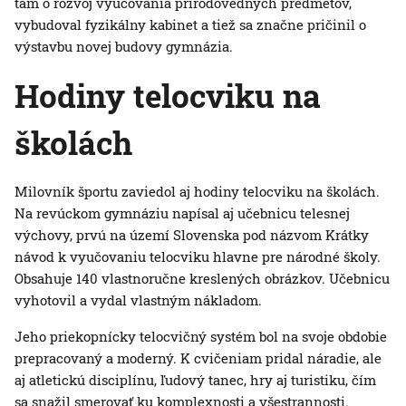
tam o rozvoj vyučovania prírodovedných predmetov,
vybudoval fyzikálny kabinet a tiež sa značne pričinil o
výstavbu novej budovy gymnázia.
Hodiny telocviku na
školách
Milovník športu zaviedol aj hodiny telocviku na školách.
Na revúckom gymnáziu napísal aj učebnicu telesnej
výchovy, prvú na území Slovenska pod názvom Krátky
návod k vyučovaniu telocviku hlavne pre národné školy.
Obsahuje 140 vlastnoručne kreslených obrázkov. Učebnicu
vyhotovil a vydal vlastným nákladom.
Jeho priekopnícky telocvičný systém bol na svoje obdobie
prepracovaný a moderný. K cvičeniam pridal náradie, ale
aj atletickú disciplínu, ľudový tanec, hry aj turistiku, čím
sa snažil smerovať ku komplexnosti a všestrannosti.