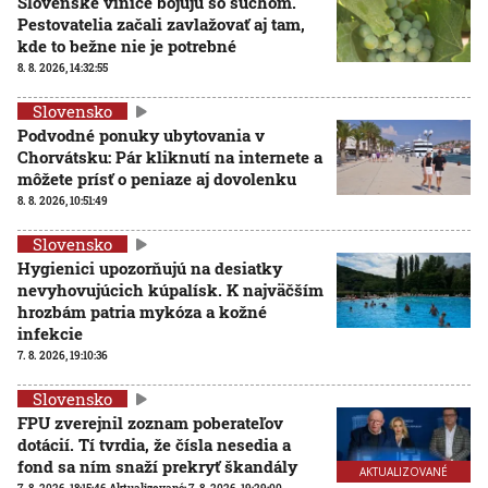
Slovenské vinice bojujú so suchom.
Pestovatelia začali zavlažovať aj tam,
kde to bežne nie je potrebné
8. 8. 2026, 14:32:55
Slovensko
Podvodné ponuky ubytovania v
Chorvátsku: Pár kliknutí na internete a
môžete prísť o peniaze aj dovolenku
8. 8. 2026, 10:51:49
Slovensko
Hygienici upozorňujú na desiatky
nevyhovujúcich kúpalísk. K najväčším
hrozbám patria mykóza a kožné
infekcie
7. 8. 2026, 19:10:36
Slovensko
FPU zverejnil zoznam poberateľov
dotácií. Tí tvrdia, že čísla nesedia a
fond sa ním snaží prekryť škandály
AKTUALIZOVANÉ