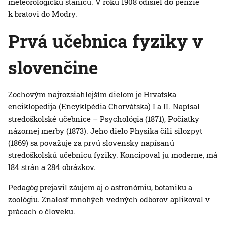
meteorologickú stanicu. V roku 1908 odišiel do penzie
k bratovi do Modry.
Prvá učebnica fyziky v
slovenčine
Zochovým najrozsiahlejším dielom je Hrvatska
enciklopedija (Encyklpédia Chorvátska) I a II. Napísal
stredoškolské učebnice – Psychológia (1871), Počiatky
názornej merby (1873). Jeho dielo Physika čili silozpyt
(1869) sa považuje za prvú slovensky napísanú
stredoškolskú učebnicu fyziky. Koncipoval ju moderne, má
l84 strán a 284 obrázkov.
Pedagóg prejavil záujem aj o astronómiu, botaniku a
zoológiu. Znalosť mnohých vedných odborov aplikoval v
prácach o človeku.