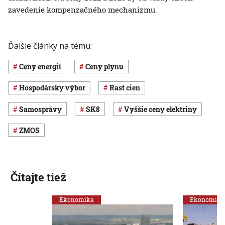
zavedenie kompenzačného mechanizmu.
Ďalšie články na tému:
ceny energií
ceny plynu
hospodársky výbor
rast cien
samosprávy
SK8
vyššie ceny elektriny
ZMOS
Čítajte tiež
Ekonomika
Ekonomika