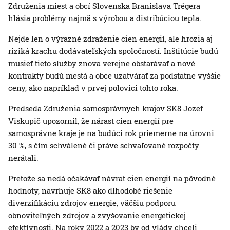
Združenia miest a obcí Slovenska Branislava Trégera
hlásia problémy najmä s výrobou a distribúciou tepla.
Nejde len o výrazné zdraženie cien energií, ale hrozia aj
riziká krachu dodávateľských spoločností. Inštitúcie budú
musieť tieto služby znova verejne obstarávať a nové
kontrakty budú mestá a obce uzatvárať za podstatne vyššie
ceny, ako napríklad v prvej polovici tohto roka.
Predseda Združenia samosprávnych krajov SK8 Jozef
Viskupič upozornil, že nárast cien energií pre
samosprávne kraje je na budúci rok priemerne na úrovni
30 %, s čím schválené či práve schvaľované rozpočty
nerátali.
Pretože sa nedá očakávať návrat cien energií na pôvodné
hodnoty, navrhuje SK8 ako dlhodobé riešenie
diverzifikáciu zdrojov energie, väčšiu podporu
obnoviteľných zdrojov a zvyšovanie energetickej
efektívnosti. Na roky 2022 a 2023 by od vlády chceli