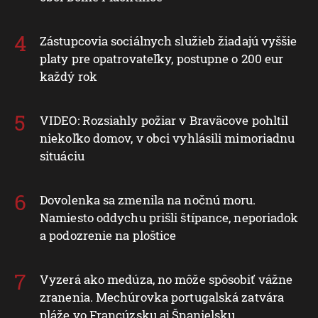
Zástupcovia sociálnych služieb žiadajú vyššie
platy pre opatrovateľky, postupne o 200 eur
každý rok
VIDEO: Rozsiahly požiar v Braväcove pohltil
niekoľko domov, v obci vyhlásili mimoriadnu
situáciu
Dovolenka sa zmenila na nočnú moru.
Namiesto oddychu prišli štípance, neporiadok
a podozrenie na ploštice
Vyzerá ako medúza, no môže spôsobiť vážne
zranenia. Mechúrovka portugalská zatvára
pláže vo Francúzsku aj Španielsku