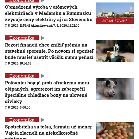
Ekonomika
Obmedzená výroba v atómových
elektrárňach v Maďarsku a Rumunsku
zvyšuje ceny elektriny aj na Slovensku
AKTUALIZOVANÉ
7. 8. 2026, 11:59:41
Aktualizované:
7. 8. 2026, 19:21:00
Ekonomika
Rezort financií chce znížiť prémiu na
stavebné sporenie. Po novom si sporiteľ
bude musieť ušetriť väčšiu sumu peňazí
7. 8. 2026, 10:34:48
Ekonomika
Poľovníci bojujú proti africkému moru
ošípaných, agrorezort im zabezpečil
špeciálne chladiace boxy na ulovené
diviaky
7. 8. 2026, 6:00:00
Ekonomika
Spotrebitelia sa tešia, farmári už menej:
Vajcia zlacneli na niekoľkoročné