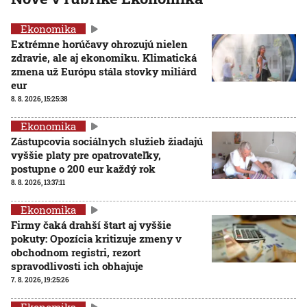
Ekonomika
Extrémne horúčavy ohrozujú nielen
zdravie, ale aj ekonomiku. Klimatická
zmena už Európu stála stovky miliárd
eur
8. 8. 2026, 15:25:38
Ekonomika
Zástupcovia sociálnych služieb žiadajú
vyššie platy pre opatrovateľky,
postupne o 200 eur každý rok
8. 8. 2026, 13:37:11
Ekonomika
Firmy čaká drahší štart aj vyššie
pokuty: Opozícia kritizuje zmeny v
obchodnom registri, rezort
spravodlivosti ich obhajuje
7. 8. 2026, 19:25:26