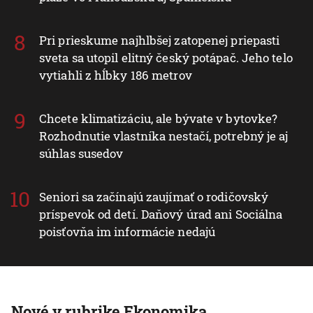
Pri prieskume najhlbšej zatopenej priepasti
sveta sa utopil elitný český potápač. Jeho telo
vytiahli z hĺbky 186 metrov
Chcete klimatizáciu, ale bývate v bytovke?
Rozhodnutie vlastníka nestačí, potrebný je aj
súhlas susedov
Seniori sa začínajú zaujímať o rodičovský
príspevok od detí. Daňový úrad ani Sociálna
poisťovňa im informácie nedajú
Nové v rubrike Ekonomika