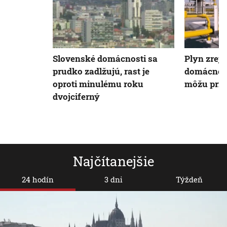
Plyn zrejm
Slovenské domácnosti sa
domácnost
prudko zadlžujú, rast je
môžu pripl
oproti minulému roku
dvojciferný
Najčítanejšie
24 hodín
3 dni
Týždeň