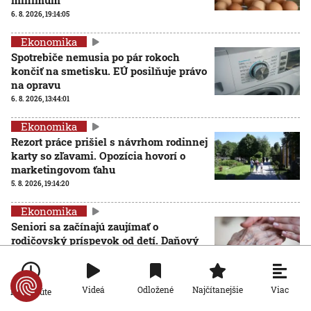
minimum
6. 8. 2026, 19:14:05
Ekonomika
Spotrebiče nemusia po pár rokoch
končiť na smetisku. EÚ posilňuje právo
na opravu
6. 8. 2026, 13:44:01
Ekonomika
Rezort práce prišiel s návrhom rodinnej
karty so zľavami. Opozícia hovorí o
marketingovom ťahu
5. 8. 2026, 19:14:20
Ekonomika
Seniori sa začínajú zaujímať o
rodičovský príspevok od detí. Daňový
úrad ani Sociálna poisťovňa im
informácie nedajú
5. 8. 2026, 19:08:24
Viac
Videá
Odložené
Najčítanejšie
Po minúte
Ekonomika