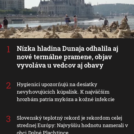
Nízka hladina Dunaja odhalila aj
nové termálne pramene, objav
vyvoláva u vedcov aj obavy
Hygienici upozorňujú na desiatky
nevyhovujúcich kúpalísk. K najväčším
hrozbám patria mykóza a kožné infekcie
Slovenský teplotný rekord je rekordom celej
strednej Európy: Najvyššiu hodnotu namerali v
obci Dolné Plachtince